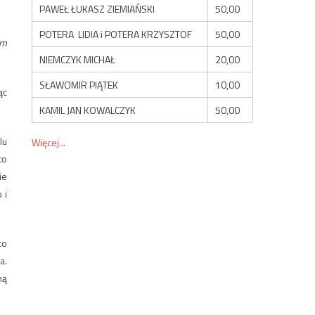
PAWEŁ ŁUKASZ ZIEMIAŃSKI
50,00
POTERA LIDIA i POTERA KRZYSZTOF
50,00
um
NIEMCZYK MICHAŁ
20,00
SŁAWOMIR PIĄTEK
10,00
ąc
KAMIL JAN KOWALCZYK
50,00
lu
Więcej...
to
ie
 i
co
a.
mą