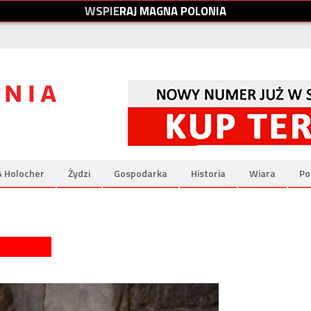
W
S
P
I
E
R
A
J
M
A
G
N
A
P
O
L
O
N
I
A
& Holocher
Żydzi
Gospodarka
Historia
Wiara
Po