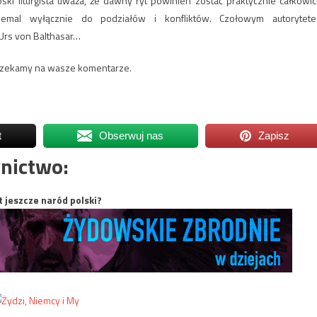
ski liturgista uważa, że dawny ryt powinien zostać praktycznie całkowic
iemal wyłącznie do podziałów i konfliktów. Czołowym autorytet
 Urs von Balthasar…
? Czekamy na wasze komentarze.
t
Obserwuj nas
Zapisz
nictwo:
t jeszcze naród polski?