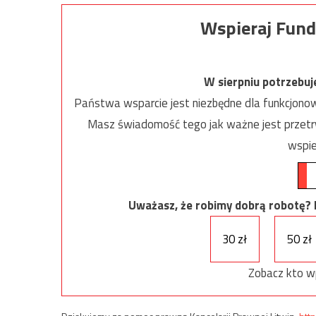
Wspieraj Fund
W sierpniu potrzebu
Państwa wsparcie jest niezbędne dla funkcjonow
Masz świadomość tego jak ważne jest przetrw
wspie
Uważasz, że robimy dobrą robotę? Ni
30 zł
50 zł
Zobacz kto w