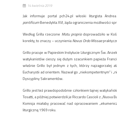
14 kwietnia 2019
Jak informuje portal pch24.pl włoski liturgista Andr
pontificum
Benedykta XVI, żąda ograniczenia możliwości s
Według Grilla rzeczone
Motu proprio
doprowadziło w Kości
korekty, to znaczy – uczynienia
Novus Ordo Missae
praktycz
Grillo pracuje w Papieskim Instytucie Liturgicznym Św. Anz
watykanistów cieszy się dużym szacunkiem papieża Francis
właśnie Grillo był jednym z tych, którzy najzagorzalej
Eucharystii ad orientem. Nazwał go „niekompetentnym” i „
Dyscypliny Sakramentów.
Grillo jest też prawdopodobnie członkiem tajnej watykańskiej
Tosatti, a później potwierdzili je Riccardo Cascioli z „Nuova
Komisja miałaby pracować nad opracowaniem „ekumenicz
liturgiczną 1969 roku.