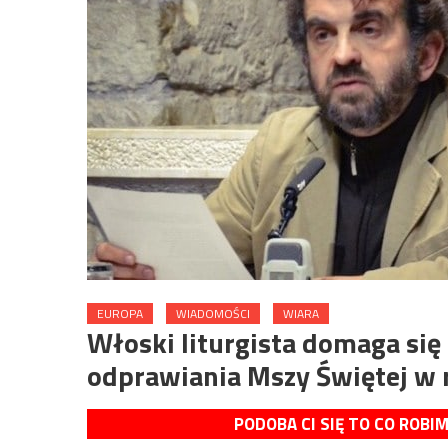
EUROPA
WIADOMOŚCI
WIARA
Włoski liturgista domaga się
odprawiania Mszy Świętej w 
PODOBA CI SIĘ TO CO ROBI