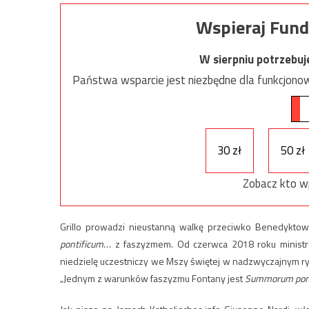
Wspieraj Fund
W sierpniu potrzebu
Państwa wsparcie jest niezbędne dla funkcjonow
30 zł
50 zł
Zobacz kto w
Grillo prowadzi nieustanną walkę przeciwko Benedyktow
pontificum
… z faszyzmem. Od czerwca 2018 roku ministre
niedzielę uczestniczy we Mszy świętej w nadzwyczajnym ry
„Jednym z warunków faszyzmu Fontany jest
Summorum pon