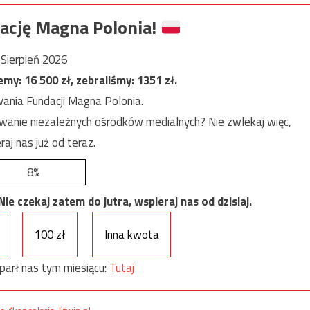
ację Magna Polonia!
Sierpień 2026
jemy:
16 500
zł, zebraliśmy:
1351
zł.
ania Fundacji Magna Polonia.
anie niezależnych ośrodków medialnych? Nie zwlekaj więc,
raj nas już od teraz.
8%
e czekaj zatem do jutra, wspieraj nas od dzisiaj.
100 zł
Inna kwota
parł nas tym miesiącu:
Tutaj