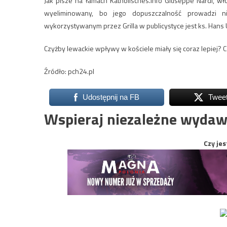
Jak pisze na łamach Katholisches.info Giuseppe Nardi, wło
wyeliminowany, bo jego dopuszczalność prowadzi n
wykorzystywanym przez Grilla w publicystyce jest ks. Hans
Czyżby lewackie wpływy w kościele miały się coraz lepiej
Źródło: pch24.pl
Udostępnij na FB
Twee
Wspieraj niezależne wydaw
Czy jes