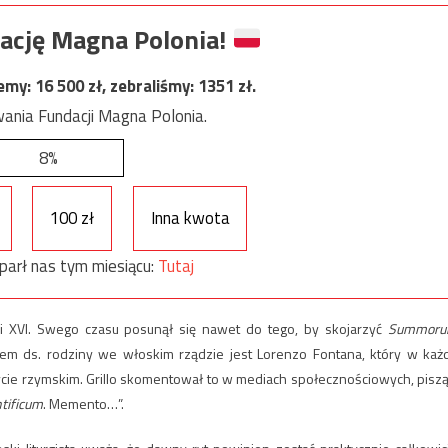
ację Magna Polonia!
jemy:
16 500
zł, zebraliśmy:
1351
zł.
ania Fundacji Magna Polonia.
8%
100 zł
Inna kwota
parł nas tym miesiącu:
Tutaj
i XVI. Swego czasu posunął się nawet do tego, by skojarzyć
Summor
m ds. rodziny we włoskim rządzie jest Lorenzo Fontana, który w każ
cie rzymskim. Grillo skomentował to w mediach społecznościowych, piszą
tificum
. Memento…”.