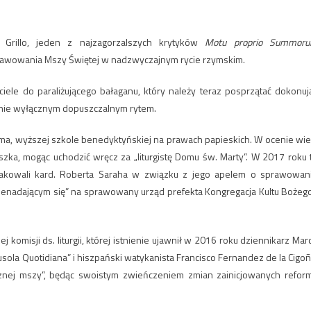
ea Grillo, jeden z najzagorzalszych krytyków
Motu proprio Summor
prawowania Mszy Świętej w nadzwyczajnym rycie rzymskim.
ele do paraliżującego bałaganu, który należy teraz posprzątać dokonuj
nie wyłącznym dopuszczalnym rytem.
elma, wyższej szkole benedyktyńskiej na prawach papieskich. W ocenie wie
zka, mogąc uchodzić wręcz za „liturgistę Domu św. Marty”. W 2017 roku 
 atakowali kard. Roberta Saraha w związku z jego apelem o sprawowan
nienadającym się” na sprawowany urząd prefekta Kongregacja Kultu Bożego
 komisji ds. liturgii, której istnienie ujawnił w 2016 roku dziennikarz Mar
 Busola Quotidiana” i hiszpański watykanista Francisco Fernandez de la Cigoñ
nej mszy”, będąc swoistym zwieńczeniem zmian zainicjowanych refor