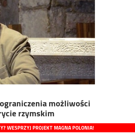
 ograniczenia możliwości
rycie rzymskim
MY? WESPRZYJ PROJEKT MAGNA POLONIA!