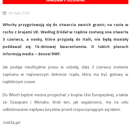
16 maja 2020
Włochy przygotowują się do otwarcia swoich granic; na razie w
ruchu z krajami UE. Według źródeł w rządzie zostaną one otwarte
3 czerwca, a osoby, które przyjadą do Italii, nie będą musiały
poddawać się 14-dniowej kwarantannie. O takich planach
informują media – donosi RMF.
Jak podaje nieoficjalnie prasa w sobotę, data 3 czerwca zostanie
zapisana w najnowszym dekrecie rządu, który ma być gotowy w
najbliższym czasie.
Do Włoch będzie można przyjechać z krajów Unii Europejskiej, a także
ze Szwajcarii i Monako. Krok ten, jak wyjaśniono, ma na celu
odblokowanie napływu turystów przed rozpoczynającym się latem.
/rmf24.pl/