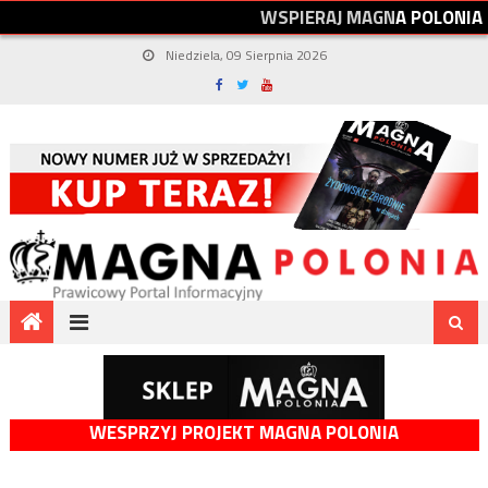
W
S
P
I
E
R
A
J
M
A
G
N
A
P
O
L
O
N
I
A
Niedziela, 09 Sierpnia 2026
WESPRZYJ PROJEKT MAGNA POLONIA