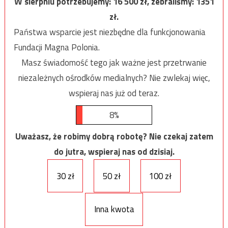
W sierpniu potrzebujemy:
16 500
zł, zebraliśmy:
1351
zł.
Państwa wsparcie jest niezbędne dla funkcjonowania
Fundacji Magna Polonia.
Masz świadomość tego jak ważne jest przetrwanie
niezależnych ośrodków medialnych? Nie zwlekaj więc,
wspieraj nas już od teraz.
8%
Uważasz, że robimy dobrą robotę? Nie czekaj zatem
do jutra, wspieraj nas od dzisiaj.
30 zł
50 zł
100 zł
Inna kwota