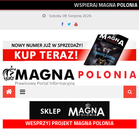
W
S
P
I
E
R
A
J
M
A
G
N
A
P
O
L
O
N
I
A
Sobota, 08 Sierpnia 2026
WESPRZYJ PROJEKT MAGNA POLONIA