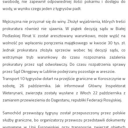
swobodę, nie zapewnił odpowiedniej ilości pokarmu i dostępu do
wody, w wyniku czego jeden z tygrysów padł.
Mężczyzna nie przyznał się do winy. Złożył wyjaśnienia, których treści
prokuratura również nie ujawnia. W piątek decyzją sądu w Białej
Podlaskiej Rinat V. został aresztowany warunkowo, może wyjść na
wolność po wpłaceniu poręczenia majątkowego w kwocie 30 tys. zł.
Jednak prokuratura złożyła sprzeciw wobec tej decyzji sądu, co
wstrzymuje tryb warunkowy do czasu rozpoznania zażalenia
prokuratury przez sąd odwoławczy. Do czasu rozpatrzenia sprawy
przez Sąd Okręgowy w Lublinie podejrzany pozostaje w areszcie.
Transport 10 tygrysów dotarł na przejście graniczne w Koroszczynie w
sobotę, 26 października. Jak informował Główny Inspektorat
Weterynarii, zwierzęta zostały wysłane z Włoch 22 października z
zamiarem przewiezienia do Dagestanu, republiki Federacji Rosyjskiej.
Samochód przewożący tygrysy został przepuszczony przez polskie
służby graniczne, bo organizatorzy przewozu przedstawili dokumenty
wymagane w Unii Europejskiej przy transporcie zwierząt objętych