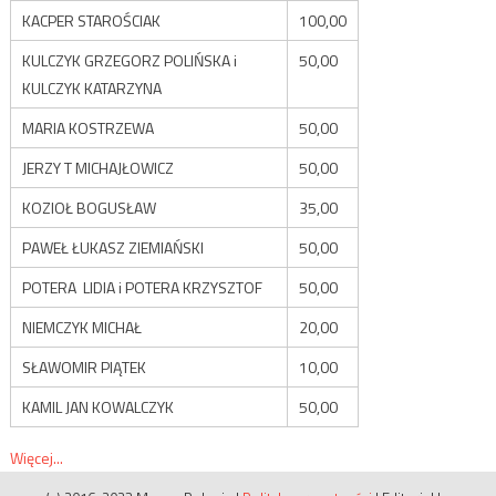
KACPER STAROŚCIAK
100,00
KULCZYK GRZEGORZ POLIŃSKA i
50,00
KULCZYK KATARZYNA
MARIA KOSTRZEWA
50,00
JERZY T MICHAJŁOWICZ
50,00
KOZIOŁ BOGUSŁAW
35,00
PAWEŁ ŁUKASZ ZIEMIAŃSKI
50,00
POTERA LIDIA i POTERA KRZYSZTOF
50,00
NIEMCZYK MICHAŁ
20,00
SŁAWOMIR PIĄTEK
10,00
KAMIL JAN KOWALCZYK
50,00
Więcej...