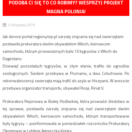
PODOBA CI SIĘ TO CO ROBIMY? WESPRZYJ PROJEKT
MAGNA POLONIA!
5 listopada 2019
Jak donosi portal regiony.tvp.pl zarzuty znęcania się nad zwierzętami
postawiła prokuratura dwóm obywatelom Włoch, kierowcom
samochodu, którym przewożonych było 10 tygrysów z Włoch do
Dagestanu
Dziewięć pozostałych tygrysów, w złym stanie, trafiło do ogrodów
zoologicznych. Siedem przebywa w Poznaniu, a dwa Człuchowie. Po
rekonwalescencji zwierzęta mają trafić do azylu w Hiszpanii. W areszcie
przebywa organizator transportu, obywatel Rosji, Rinat V.
Prokuratura Rejonowa w Białej Podlaskiej, która prowadzi śledztwo w
tej sprawie, postawiła zarzuty znęcania się nad zwierzętami dwóm
obywatelom Włoch, kierowcom samochodu, którym transportowane
były tygrysy – poinformowała w poniedziałek rzeczniczka Prokuratury
Okręgowej w Lublinie Agnieszka Kępka.