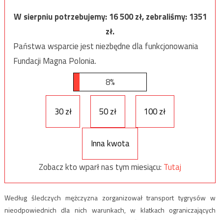
W sierpniu potrzebujemy:
16 500
zł, zebraliśmy:
1351
zł.
Państwa wsparcie jest niezbędne dla funkcjonowania
Fundacji Magna Polonia.
8%
30 zł
50 zł
100 zł
Inna kwota
Zobacz kto wparł nas tym miesiącu:
Tutaj
Według śledczych mężczyzna zorganizował transport tygrysów w
nieodpowiednich dla nich warunkach, w klatkach ograniczających