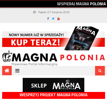
W
S
P
I
E
R
A
J
M
A
G
N
A
P
O
L
O
N
I
A
Piątek, 07 Sierpnia 2026
WESPRZYJ PROJEKT MAGNA POLONIA