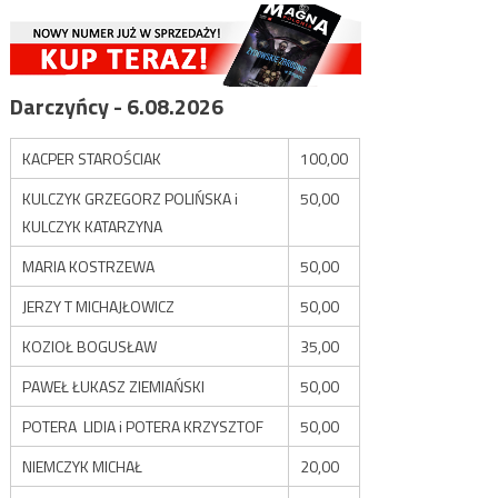
Darczyńcy - 6.08.2026
KACPER STAROŚCIAK
100,00
KULCZYK GRZEGORZ POLIŃSKA i
50,00
KULCZYK KATARZYNA
MARIA KOSTRZEWA
50,00
JERZY T MICHAJŁOWICZ
50,00
KOZIOŁ BOGUSŁAW
35,00
PAWEŁ ŁUKASZ ZIEMIAŃSKI
50,00
POTERA LIDIA i POTERA KRZYSZTOF
50,00
NIEMCZYK MICHAŁ
20,00