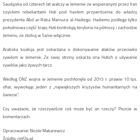
Saudyjska od czterech lat walczy w Jemenie ze wspieranymi przez Iran
szyickimi rebeliantami Huti pod hasłem przywrócenia do władzy
prezydenta Abd ar-Raba Mansura al-Hadiego. Hadiemu podlega tylko
południowa część kraju; Huti kontrolują terytoria na północy i zachodzie
Jemenu, ze stolicą w Sanie włącznie.
Arabska koalicja jest oskarżana o dokonywanie ataków przeciwko
cywilom w Jemenie. Ze swej strony oskarża ona Hutich o używanie
cywilów jako żywych tarcz.
Według ONZ wojna w Jemenie pochłonęła od 2015 r. prawie 10 tys.
ofiar, wywołując jeden z „największych kryzysów humanitarnych na
świecie”.
Czy uważacie, że rzeczywiście coś może być an rzeczy? Piszcie w
komentarzach.
Opracowanie:
Nicole Makarewicz
Źródło: rmf24.pl