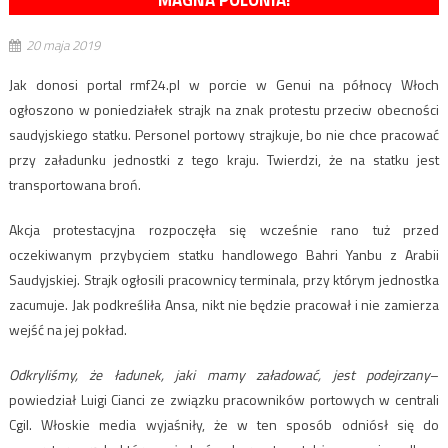
MAGNA POLONIA!
20 maja 2019
Jak donosi portal rmf24.pl w porcie w Genui na północy Włoch
ogłoszono w poniedziałek strajk na znak protestu przeciw obecności
saudyjskiego statku. Personel portowy strajkuje, bo nie chce pracować
przy załadunku jednostki z tego kraju. Twierdzi, że na statku jest
transportowana broń.
Akcja protestacyjna rozpoczęła się wcześnie rano tuż przed
oczekiwanym przybyciem statku handlowego Bahri Yanbu z Arabii
Saudyjskiej. Strajk ogłosili pracownicy terminala, przy którym jednostka
zacumuje. Jak podkreśliła Ansa, nikt nie będzie pracował i nie zamierza
wejść na jej pokład.
Odkryliśmy, że ładunek, jaki mamy załadować, jest podejrzany
–
powiedział Luigi Cianci ze związku pracowników portowych w centrali
Cgil. Włoskie media wyjaśniły, że w ten sposób odniósł się do