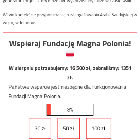
generatora prądu, który może być wykorzystany także w czasie walk.
W tym kontekście przypomina się o zaangażowaniu Arabii Saudyjskiej w
wojnę w Jemenie.
Wspieraj Fundację Magna Polonia!
W sierpniu potrzebujemy:
16 500
zł, zebraliśmy:
1351
zł.
Państwa wsparcie jest niezbędne dla funkcjonowania
Fundacji Magna Polonia.
8%
30 zł
50 zł
100 zł