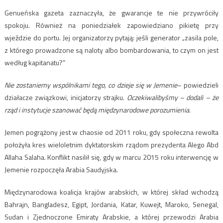
Genueńska gazeta zaznaczyła, że gwarancje te nie przywróciły
spokoju. Również na poniedziałek zapowiedziano pikietę przy
wjeździe do portu. Jej organizatorzy pytają: jeśli generator „zasila pole,
z którego prowadzone są naloty albo bombardowania, to czym on jest
według kapitanatu?”
Nie zostaniemy wspólnikami tego, co dzieje się w Jemenie
– powiedzieli
działacze związkowi, inicjatorzy strajku.
Oczekiwalibyśmy – dodali – że
rząd i instytucje szanować będą międzynarodowe porozumienia
.
Jemen pogrążony jest w chaosie od 2011 roku, gdy społeczna rewolta
położyła kres wieloletnim dyktatorskim rządom prezydenta Alego Abd
Allaha Salaha. Konflikt nasilił się, gdy w marcu 2015 roku interwencję w
Jemenie rozpoczęła Arabia Saudyjska.
Międzynarodowa koalicja krajów arabskich, w której skład wchodzą
Bahrajn, Bangladesz, Egipt, Jordania, Katar, Kuwejt, Maroko, Senegal,
Sudan i Zjednoczone Emiraty Arabskie, a której przewodzi Arabia