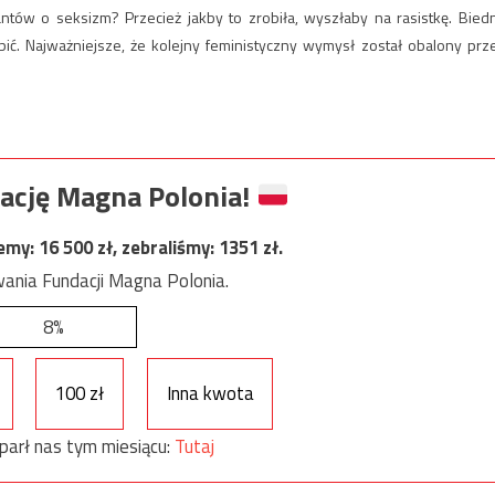
antów o seksizm? Przecież jakby to zrobiła, wyszłaby na rasistkę. Bied
bić. Najważniejsze, że kolejny feministyczny wymysł został obalony prz
ację Magna Polonia!
jemy:
16 500
zł, zebraliśmy:
1351
zł.
ania Fundacji Magna Polonia.
8%
100 zł
Inna kwota
parł nas tym miesiącu:
Tutaj