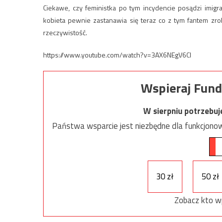
Ciekawe, czy feministka po tym incydencie posądzi imigr
kobieta pewnie zastanawia się teraz co z tym fantem zro
rzeczywistość.
https://www.youtube.com/watch?v=3AX6NEgV6CI
Wspieraj Fund
W sierpniu potrzebu
Państwa wsparcie jest niezbędne dla funkcjonow
30 zł
50 zł
Zobacz kto w