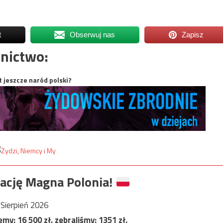
t
Obserwuj nas
Zapisz
nictwo:
t jeszcze naród polski?
ację Magna Polonia!
Sierpień 2026
jemy:
16 500
zł, zebraliśmy:
1351
zł.