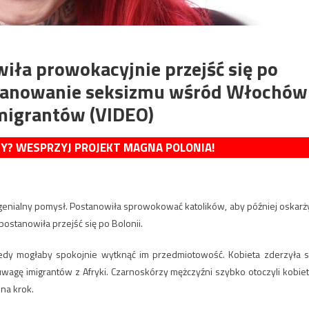
iła prowokacyjnie przejść się po
panowanie seksizmu wśród Włochów
migrantów (VIDEO)
MY? WESPRZYJ PROJEKT MAGNA POLONIA!
 genialny pomysł. Postanowiła sprowokować katolików, aby później oskarż
postanowiła przejść się po Bolonii.
tedy mogłaby spokojnie wytknąć im przedmiotowość. Kobieta zderzyła s
uwagę imigrantów z Afryki. Czarnoskórzy mężczyźni szybko otoczyli kobiet
 na krok.