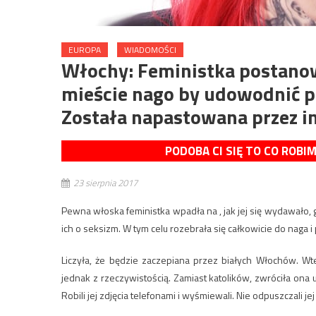
EUROPA
WIADOMOŚCI
Włochy: Feministka postanow
mieście nago by udowodnić 
Została napastowana przez i
PODOBA CI SIĘ TO CO ROBI
23 sierpnia 2017
Pewna włoska feministka wpadła na , jak jej się wydawało,
ich o seksizm. W tym celu rozebrała się całkowicie do naga i 
Liczyła, że będzie zaczepiana przez białych Włochów. W
jednak z rzeczywistością. Zamiast katolików, zwróciła ona 
Robili jej zdjęcia telefonami i wyśmiewali. Nie odpuszczali jej