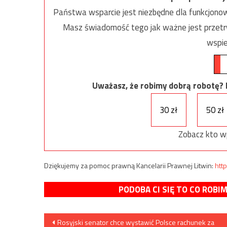
Państwa wsparcie jest niezbędne dla funkcjonow
Masz świadomość tego jak ważne jest przetrw
wspie
Uważasz, że robimy dobrą robotę? Ni
30 zł
50 zł
Zobacz kto w
Dziękujemy za pomoc prawną Kancelarii Prawnej Litwin:
http
PODOBA CI SIĘ TO CO ROBI
Nawigacja
Rosyjski senator chce wystawić Polsce rachunek za