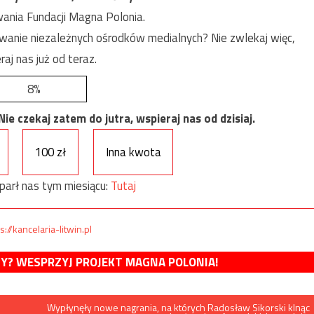
ania Fundacji Magna Polonia.
anie niezależnych ośrodków medialnych? Nie zwlekaj więc,
raj nas już od teraz.
8%
e czekaj zatem do jutra, wspieraj nas od dzisiaj.
100 zł
Inna kwota
parł nas tym miesiącu:
Tutaj
s://kancelaria-litwin.pl
MY? WESPRZYJ PROJEKT MAGNA POLONIA!
Wypłynęły nowe nagrania, na których Radosław Sikorski klnąc