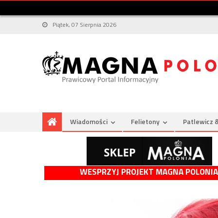
Piątek, 07 Sierpnia 2026
Wiadomości
Felietony
Patlewicz 
WESPRZYJ PROJEKT MAGNA POLONIA