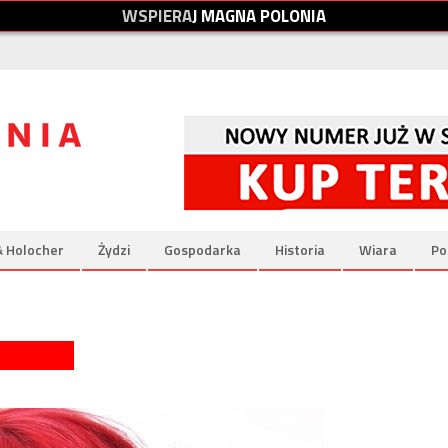
W
S
P
I
E
R
A
J
M
A
G
N
A
P
O
L
O
N
I
A
& Holocher
Żydzi
Gospodarka
Historia
Wiara
Po