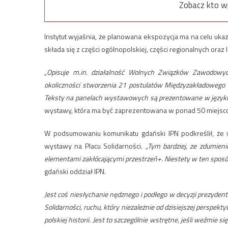
Zobacz kto w
Instytut wyjaśnia, że planowana ekspozycja ma na celu ukaz
składa się z części ogólnopolskiej, części regionalnych ora
„Opisuje m.in. działalność Wolnych Związków Zawodowyc
okoliczności stworzenia 21 postulatów Międzyzakładowego
Teksty na panelach wystawowych są prezentowane w języku 
wystawy, która ma być zaprezentowana w ponad 50 miejsco
W podsumowaniu komunikatu gdański IPN podkreślił, że 
wystawy na Placu Solidarności.
„Tym bardziej, ze zdumien
elementami zakłócającymi przestrzeń+. Niestety w ten sposó
gdański oddział IPN.
Jest coś niesłychanie nędznego i podłego w decyzji prezyden
Solidarności, ruchu, który niezależnie od dzisiejszej perspe
polskiej historii. Jest to szczególnie wstrętne, jeśli weźmie s