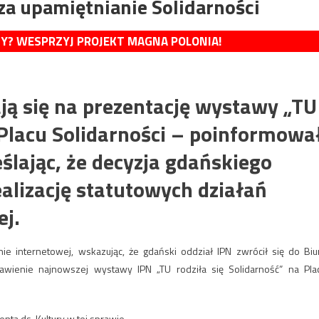
a upamiętnianie Solidarności
MY? WESPRZYJ PROJEKT MAGNA POLONIA!
ją się na prezentację wystawy „TU
 Placu Solidarności – poinformowa
ślając, że decyzja gdańskiego
alizację statutowych działań
ej.
e internetowej, wskazując, że gdański oddział IPN zwrócił się do Biu
awienie najnowszej wystawy IPN „TU rodziła się Solidarność” na Pla
nta ds. Kultury w tej sprawie.