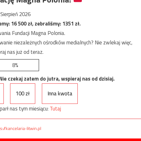
Sierpień 2026
jemy:
16 500
zł, zebraliśmy:
1351
zł.
ania Fundacji Magna Polonia.
anie niezależnych ośrodków medialnych? Nie zwlekaj więc,
raj nas już od teraz.
8%
e czekaj zatem do jutra, wspieraj nas od dzisiaj.
100 zł
Inna kwota
parł nas tym miesiącu:
Tutaj
s://kancelaria-litwin.pl