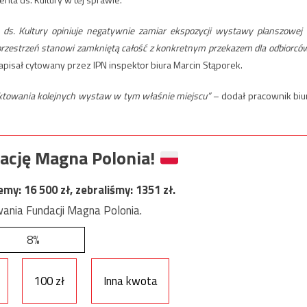
 ds. Kultury opiniuje negatywnie zamiar ekspozycji wystawy planszowej
 przestrzeń stanowi zamkniętą całość z konkretnym przekazem dla odbiorców
pisał cytowany przez IPN inspektor biura Marcin Stąporek.
jektowania kolejnych wystaw w tym właśnie miejscu”
– dodał pracownik biu
ację Magna Polonia!
jemy:
16 500
zł, zebraliśmy:
1351
zł.
ania Fundacji Magna Polonia.
8%
100 zł
Inna kwota