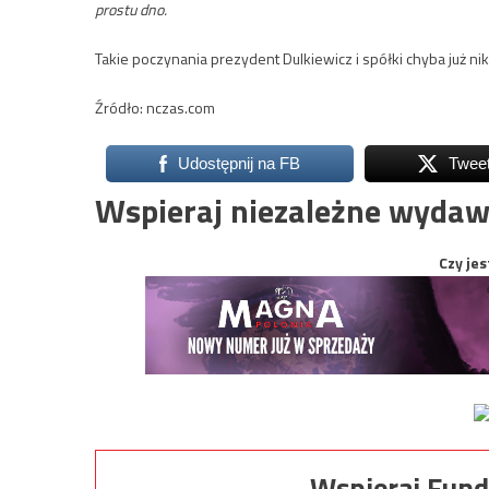
prostu dno.
Takie poczynania prezydent Dulkiewicz i spółki chyba już n
Źródło: nczas.com
Udostępnij na FB
Twee
Wspieraj niezależne wydaw
Czy jes
Wspieraj Fund