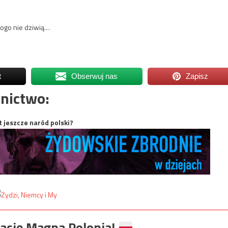
ikogo nie dziwią…
t
Obserwuj nas
Zapisz
nictwo:
t jeszcze naród polski?
ację Magna Polonia!