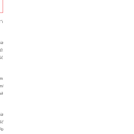
”
i
ia
0.
ść
om
mi
ił
ia
ść
Po