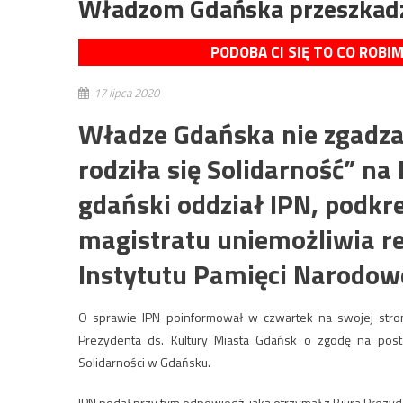
Władzom Gdańska przeszkadz
PODOBA CI SIĘ TO CO ROBI
17 lipca 2020
Władze Gdańska nie zgadza
rodziła się Solidarność” na
gdański oddział IPN, podkre
magistratu uniemożliwia re
Instytutu Pamięci Narodow
O sprawie IPN poinformował w czwartek na swojej stroni
Prezydenta ds. Kultury Miasta Gdańsk o zgodę na post
Solidarności w Gdańsku.
IPN podał przy tym odpowiedź, jaką otrzymał z Biura Prezyde