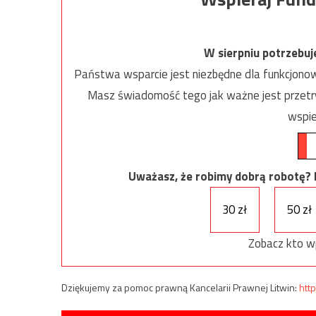
W sierpniu potrzebu
Państwa wsparcie jest niezbędne dla funkcjonow
Masz świadomość tego jak ważne jest przetrw
wspie
Uważasz, że robimy dobrą robotę? Ni
30 zł
50 zł
Zobacz kto w
Dziękujemy za pomoc prawną Kancelarii Prawnej Litwin:
http