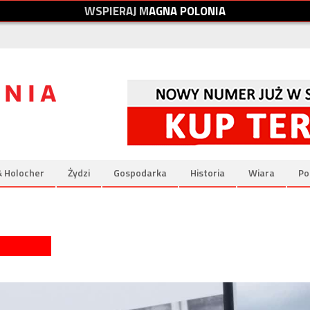
W
S
P
I
E
R
A
J
M
A
G
N
A
P
O
L
O
N
I
A
& Holocher
Żydzi
Gospodarka
Historia
Wiara
Po