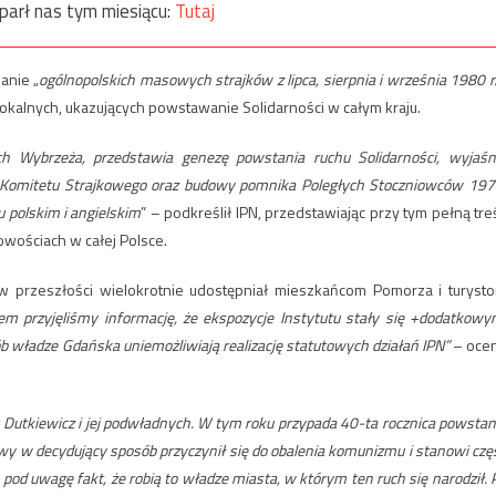
parł nas tym miesiącu:
Tutaj
anie „
ogólnopolskich masowych strajków z lipca, sierpnia i września 1980 r.
z lokalnych, ukazujących powstawanie Solidarności w całym kraju.
h Wybrzeża, przedstawia genezę powstania ruchu Solidarności, wyjaśn
 Komitetu Strajkowego oraz budowy pomnika Poległych Stoczniowców 197
polskim i angielskim
” – podkreślił IPN, przedstawiając przy tym pełną tre
wościach w całej Polsce.
w przeszłości wielokrotnie udostępniał mieszkańcom Pomorza i turyst
iem przyjęliśmy informację, że ekspozycje Instytutu stały się +dodatkowy
b władze Gdańska uniemożliwiają realizację statutowych działań IPN”
– ocen
t Dutkiewicz i jej podwładnych. W tym roku przypada 40-ta rocznica powstan
ktywy w decydujący sposób przyczynił się do obalenia komunizmu i stanowi czę
ię pod uwagę fakt, że robią to władze miasta, w którym ten ruch się narodził. 