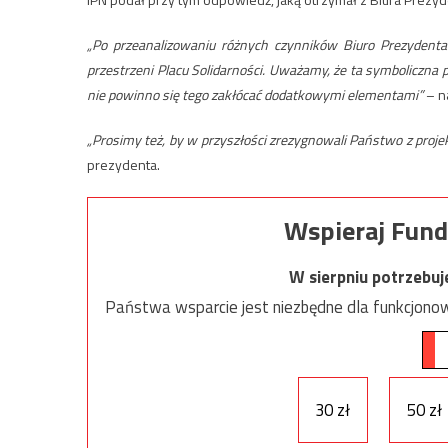
„Po przeanalizowaniu różnych czynników Biuro Prezydenta
przestrzeni Placu Solidarności. Uważamy, że ta symboliczna
nie powinno się tego zakłócać dodatkowymi elementami”
– na
„Prosimy też, by w przyszłości zrezygnowali Państwo z pro
prezydenta.
Wspieraj Fund
W sierpniu potrzebu
Państwa wsparcie jest niezbędne dla funkcjonow
30 zł
50 zł