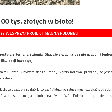
0 tys. złotych w błoto!
MY? WESPRZYJ PROJEKT MAGNA POLONIA!
 została zrównana z ziemią. Okazało się, że ratusz nie uzgodnił budo
likwidacji inwestycji.
wana z Budżetu Obywatelskiego. Radny Marcin Korowaj przyznał, że jest 
i ratusz.
h, te zażądały rozbiórki „plaży”. Aktualnie ratusz musi uzyskać potrzeb
ić w to samo miejsce, które należy do Wód Polskich — podaje port