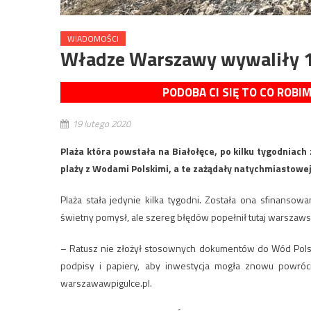
WIADOMOŚCI
Władze Warszawy wywaliły 10
PODOBA CI SIĘ TO CO ROBI
19 lutego 2020
Plaża która powstała na Białołęce, po kilku tygodniach
plaży z Wodami Polskimi, a te zażądały natychmiastowej 
Plaża stała jedynie kilka tygodni. Została ona sfinanso
świetny pomysł, ale szereg błędów popełnił tutaj warszawsk
– Ratusz nie złożył stosownych dokumentów do Wód Polskic
podpisy i papiery, aby inwestycja mogła znowu powróc
warszawawpigulce.pl.