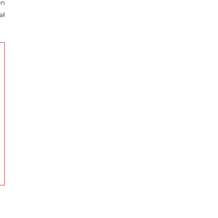
en
ał