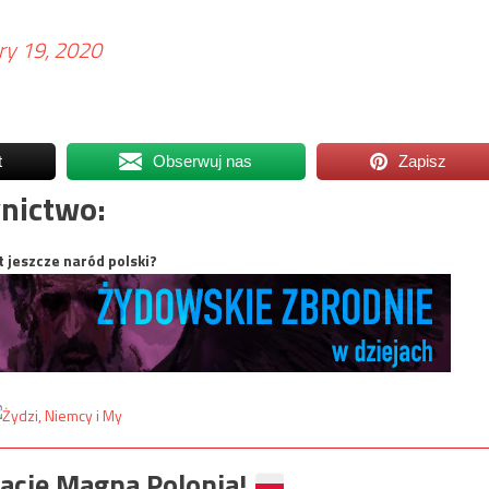
ry 19, 2020
t
Obserwuj nas
Zapisz
nictwo:
t jeszcze naród polski?
ację Magna Polonia!