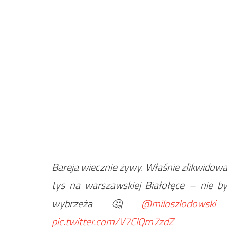
Bareja wiecznie żywy. Właśnie zlikwido
tys na warszawskiej Białołęce – nie 
wybrzeża🤔
@miloszlodowski
pic.twitter.com/V7ClQm7zdZ