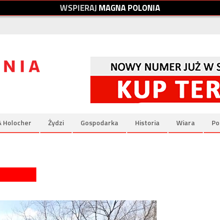
W
S
P
I
E
R
A
J
M
A
G
N
A
P
O
L
O
N
I
A
& Holocher
Żydzi
Gospodarka
Historia
Wiara
Po