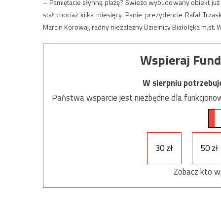
– Pamiętacie słynną plażę? Świeżo wybudowany obiekt już ni
stał chociaż kilka miesięcy. Panie prezydencie Rafał Trz
Marcin Korowaj, radny niezależny Dzielnicy Białołęka m.st.
Wspieraj Fund
W sierpniu potrzebu
Państwa wsparcie jest niezbędne dla funkcjonow
30 zł
50 zł
Zobacz kto w