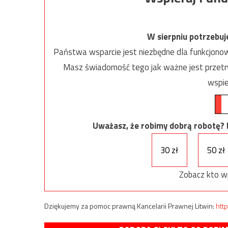
W sierpniu potrzebu
Państwa wsparcie jest niezbędne dla funkcjonow
Masz świadomość tego jak ważne jest przetrw
wspie
Uważasz, że robimy dobrą robotę? Ni
30 zł
50 zł
Zobacz kto w
Dziękujemy za pomoc prawną Kancelarii Prawnej Litwin:
http