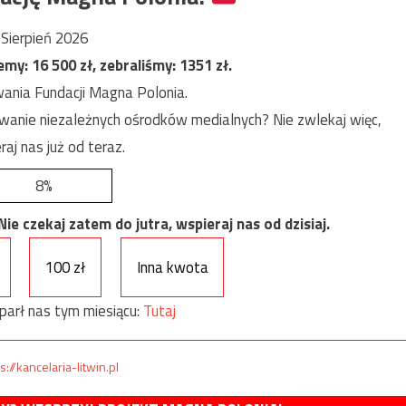
Sierpień 2026
jemy:
16 500
zł, zebraliśmy:
1351
zł.
ania Fundacji Magna Polonia.
anie niezależnych ośrodków medialnych? Nie zwlekaj więc,
raj nas już od teraz.
8%
e czekaj zatem do jutra, wspieraj nas od dzisiaj.
100 zł
Inna kwota
parł nas tym miesiącu:
Tutaj
s://kancelaria-litwin.pl