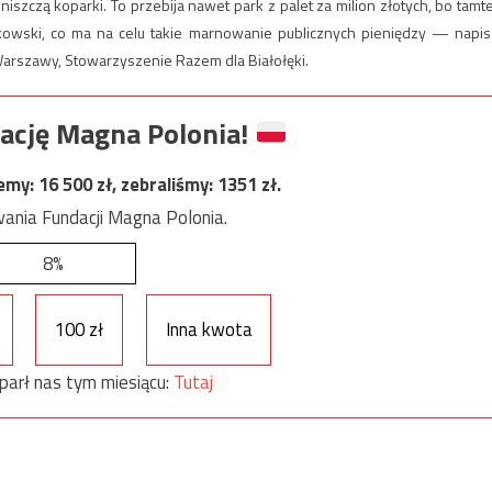
szczą koparki. To przebija nawet park z palet za milion złotych, bo tamt
askowski, co ma na celu takie marnowanie publicznych pieniędzy — napis
 Warszawy, Stowarzyszenie Razem dla Białołęki.
ację Magna Polonia!
jemy:
16 500
zł, zebraliśmy:
1351
zł.
ania Fundacji Magna Polonia.
8%
100 zł
Inna kwota
parł nas tym miesiącu:
Tutaj