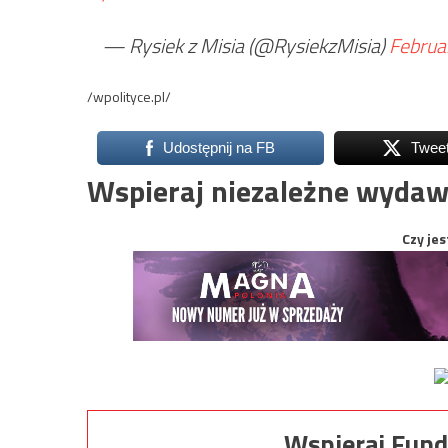
— Rysiek z Misia (@RysiekzMisia)
Februa
/wpolityce.pl/
Udostępnij na FB
Twee
Wspieraj niezależne wydaw
Czy jes
Wspieraj Fund