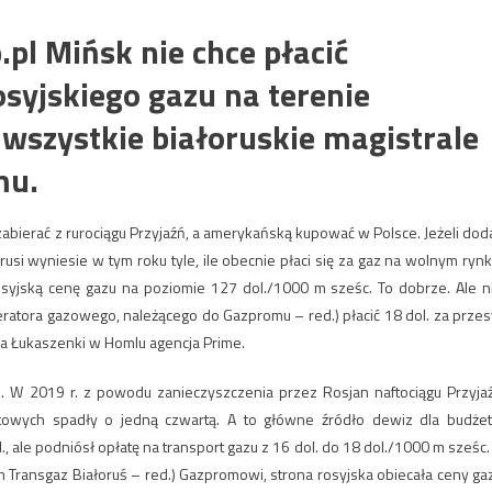
.pl Mińsk nie chce płacić
syjskiego gazu na terenie
 wszystkie białoruskie magistrale
mu.
zabierać z rurociągu Przyjaźń, a amerykańską kupować w Polsce. Jeżeli dod
usi wyniesie w tym roku tyle, ile obecnie płaci się za gaz na wolnym rynk
syjską cenę gazu na poziomie 127 dol./1000 m sześc. To dobrze. Ale n
atora gazowego, należącego do Gazpromu – red.) płacić 18 dol. za przes
ra Łukaszenki w Homlu agencja Prime.
e. W 2019 r. z powodu zanieczyszczenia przez Rosjan naftociągu Przyja
ftowych spadły o jedną czwartą. A to główne źródło dewiz dla budżet
 ale podniósł opłatę na transport gazu z 16 dol. do 18 dol./1000 m sześc.
 Transgaz Białoruś – red.) Gazpromowi, strona rosyjska obiecała ceny ga