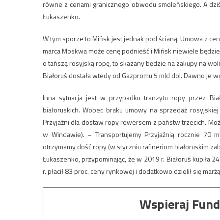
równe z cenami granicznego obwodu smoleńskiego. A dzi
Łukaszenko.
W tym sporze to Mińsk jest jednak pod ścianą. Umowa z cen
marca Moskwa może cenę podnieść i Mińsk niewiele będzie tu
o tańszą rosyjską ropę, to skazany będzie na zakupy na wo
Białoruś dostała wtedy od Gazpromu 5 mld dol. Dawno je wyda
Inna sytuacja jest w przypadku tranzytu ropy przez Bi
białoruskich. Wobec braku umowy na sprzedaż rosyjskiej 
Przyjaźni dla dostaw ropy rewersem z państw trzecich. Może
w Windawie). – Transportujemy Przyjaźnią rocznie 70 ml
otrzymamy dość ropy (w styczniu rafineriom białoruskim zabr
Łukaszenko, przypominając, że w 2019 r. Białoruś kupiła 2
r. płacił 83 proc. ceny rynkowej i dodatkowo dzielił się mar
Wspieraj Fund