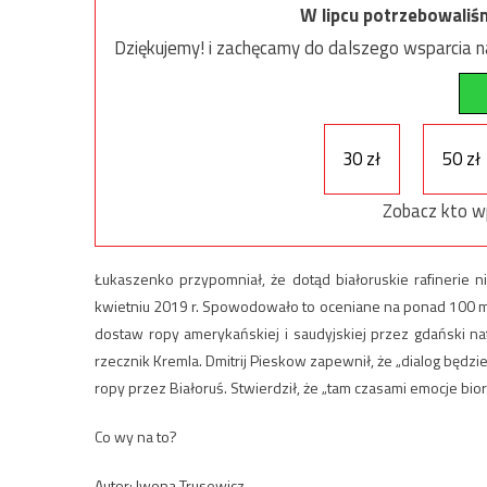
W lipcu potrzebowaliś
Dziękujemy! i zachęcamy do dalszego wsparcia na
30 zł
50 zł
Zobacz kto w
Łukaszenko przypomniał, że dotąd białoruskie rafinerie 
kwietniu 2019 r. Spowodowało to oceniane na ponad 100 mln
dostaw ropy amerykańskiej i saudyjskiej przez gdański n
rzecznik Kremla. Dmitrij Pieskow zapewnił, że „dialog będz
ropy przez Białoruś. Stwierdził, że „tam czasami emocje bior
Co wy na to?
Autor: Iwona Trusewicz