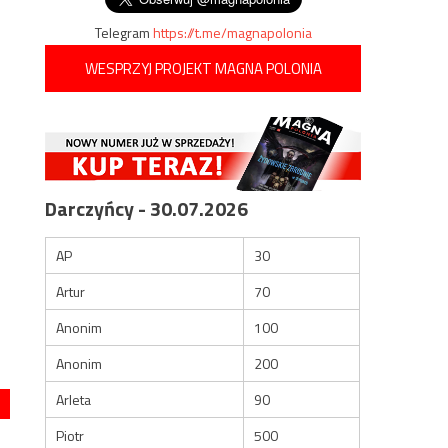
Telegram
https://t.me/magnapolonia
WESPRZYJ PROJEKT MAGNA POLONIA
Darczyńcy - 30.07.2026
AP
30
Artur
70
Anonim
100
Anonim
200
Arleta
90
Piotr
500