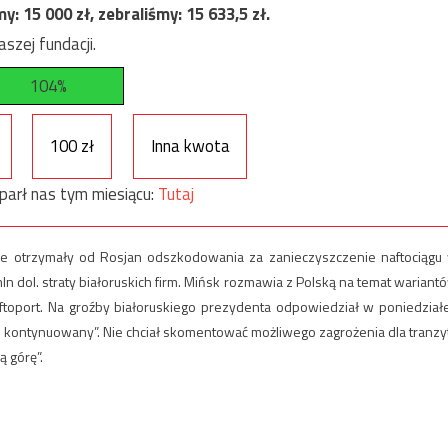
my:
15 000
zł, zebraliśmy:
15 633,5
zł.
szej fundacji.
104%
100 zł
Inna kwota
parł nas tym miesiącu:
Tutaj
nie otrzymały od Rosjan odszkodowania za zanieczyszczenie naftociągu
 dol. straty białoruskich firm. Mińsk rozmawia z Polską na temat wariant
aftoport. Na groźby białoruskiego prezydenta odpowiedział w poniedział
ie kontynuowany”. Nie chciał skomentować możliwego zagrożenia dla tranzy
ą górę”.