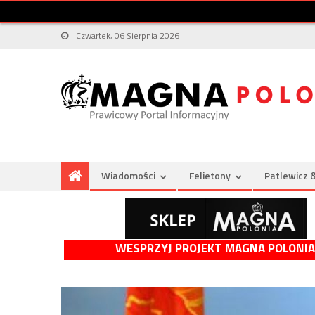
Czwartek, 06 Sierpnia 2026
Wiadomości
Felietony
Patlewicz 
WESPRZYJ PROJEKT MAGNA POLONIA