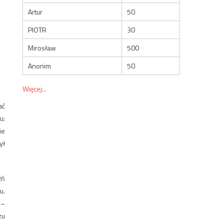
Artur
50
PIOTR
30
Mirosław
500
Anonim
50
Więcej...
ać
u:
ie
ył
źń
u.
 –
zu