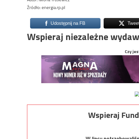
Źródło: energia.rp.pl
Udostępnij na FB
Twee
Wspieraj niezależne wydaw
Czy jes
Wspieraj Fund
W lipcu potrzebowaliś