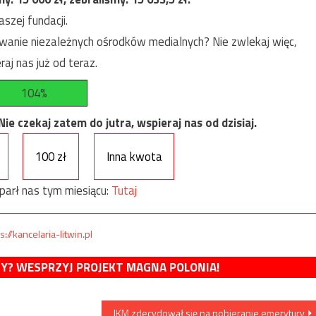
szej fundacji.
anie niezależnych ośrodków medialnych? Nie zwlekaj więc,
raj nas już od teraz.
104%
e czekaj zatem do jutra, wspieraj nas od dzisiaj.
100 zł
Inna kwota
parł nas tym miesiącu:
Tutaj
s://kancelaria-litwin.pl
MY? WESPRZYJ PROJEKT MAGNA POLONIA!
JKM zdecydował się na pobieranie emerytury