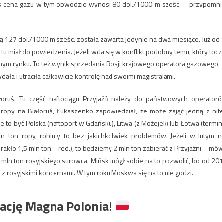
ś cena gazu w tym obwodzie wynosi 80 dol./1000 m sześc. – przypomni
ą 127 dol./1000 m sześc. została zawarta jedynie na dwa miesiące. Już od
 miał do powiedzenia. Jeżeli wda się w konflikt podobny temu, który tocz
lnym rynku. To też wynik sprzedania Rosji krajowego operatora gazowego.
ła i utraciła całkowicie kontrolę nad swoimi magistralami.
ałoruś. Tu część naftociągu Przyjaźń należy do państwowych operator
ropy na Białoruś, Łukaszenko zapowiedział, że może zająć jedną z nit
 to być Polska (naftoport w Gdańsku), Litwa (z Możejek) lub Łotwa (termin
n ton ropy, robimy to bez jakichkolwiek problemów. Jeżeli w lutym n
akło 1,5 mln ton – red.), to będziemy 2 mln ton zabierać z Przyjaźni – mów
4 mln ton rosyjskiego surowca. Mińsk mógł sobie na to pozwolić, bo od 20
żą z rosyjskimi koncernami. W tym roku Moskwa się na to nie godzi.
ację Magna Polonia!