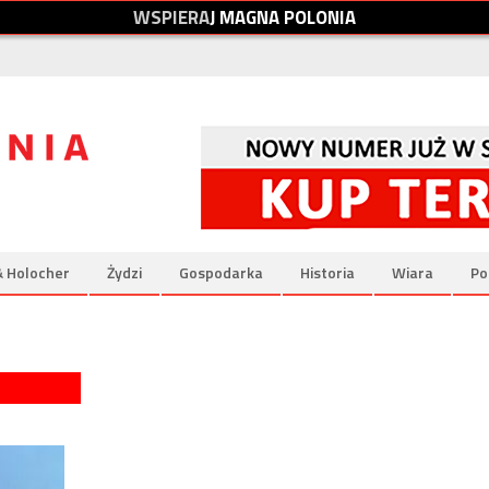
W
S
P
I
E
R
A
J
M
A
G
N
A
P
O
L
O
N
I
A
& Holocher
Żydzi
Gospodarka
Historia
Wiara
Po