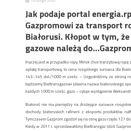
19 lutego 2020
Jak podaje portal energia.rp
Gazpromowi za transport ro
Białorusi. Kłopot w tym, że
gazowe należą do…Gazpro
Inaczej jest w przypadku ropy. Mińsk chce tranzytową ropę 
opłatę transportową, to cena rosyjskiego surowca dla Białor
143–145 dol./1000 m sześc. – Uzgodniliśmy ze stroną ro
będziemy Bieltransgazowi (dawna nazwa białoruskiego oper
każdych 1000 m sześc. gazu – cytuje wystąpienie Aleksand
Białoruś nie ma pieniędzy na drożejące surowce rosyjski
dochody białoruskich rafinerii z eksportu produktów na
Tymczasem Gazprom zgodził się na cenę gazu rzędu 127 dol.,
Kiedy w 2011 r. sprzedawaliśmy Bieltransgaz (dziś Gazprom