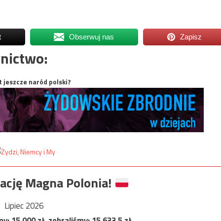
t
Obserwuj nas
Zapisz
nictwo:
t jeszcze naród polski?
ację Magna Polonia!
Lipiec 2026
my:
15 000
zł, zebraliśmy:
15 633,5
zł.