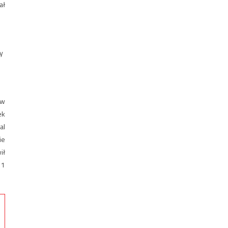
ał
y
ów
ek
al
ie
ił
11