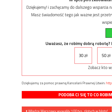
Dziękujemy! i zachęcamy do dalszego wsparcia na
Masz świadomość tego jak ważne jest przetrw
wspie
Uważasz, że robimy dobrą robotę? Ni
30 zł
50 zł
Zobacz kto w
Dziękujemy za pomoc prawną Kancelarii Prawnej Litwin:
http
PODOBA CI SIĘ TO CO ROBI
Nawigacja
Władze Warszawy wywaliły 100 tys. złotych w błoto!