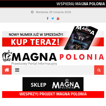
W
S
P
I
E
R
A
J
M
A
G
N
A
P
O
L
O
N
I
A
Niedziela, 09 Sierpnia 2026
WESPRZYJ PROJEKT MAGNA POLONIA