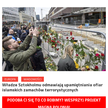
EUROPA
WIADOMOŚCI
Władze Sztokholmu odmawiają upamiętniania ofiar
islamskich zamachów terrorystycznych
PODOBA CI SIĘ TO CO ROBIMY? WESPRZYJ PROJEKT
MAGNA POLONIA!