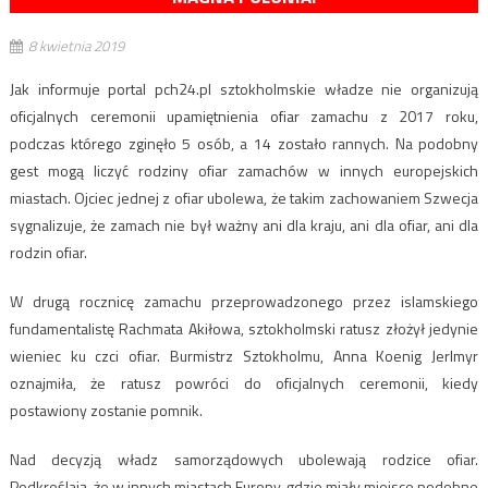
8 kwietnia 2019
Jak informuje portal pch24.pl sztokholmskie władze nie organizują
oficjalnych ceremonii upamiętnienia ofiar zamachu z 2017 roku,
podczas którego zginęło 5 osób, a 14 zostało rannych. Na podobny
gest mogą liczyć rodziny ofiar zamachów w innych europejskich
miastach. Ojciec jednej z ofiar ubolewa, że takim zachowaniem Szwecja
sygnalizuje, że zamach nie był ważny ani dla kraju, ani dla ofiar, ani dla
rodzin ofiar.
W drugą rocznicę zamachu przeprowadzonego przez islamskiego
fundamentalistę Rachmata Akiłowa, sztokholmski ratusz złożył jedynie
wieniec ku czci ofiar. Burmistrz Sztokholmu, Anna Koenig Jerlmyr
oznajmiła, że ratusz powróci do oficjalnych ceremonii, kiedy
postawiony zostanie pomnik.
Nad decyzją władz samorządowych ubolewają rodzice ofiar.
Podkreślają, że w innych miastach Europy, gdzie miały miejsce podobne