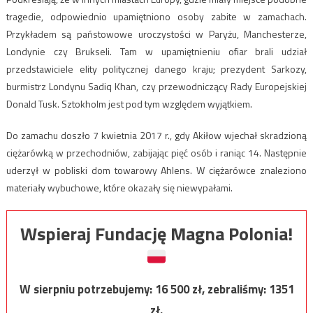
tragedie, odpowiednio upamiętniono osoby zabite w zamachach.
Przykładem są państowowe uroczystości w Paryżu, Manchesterze,
Londynie czy Brukseli. Tam w upamiętnieniu ofiar brali udział
przedstawiciele elity politycznej danego kraju; prezydent Sarkozy,
burmistrz Londynu Sadiq Khan, czy przewodniczący Rady Europejskiej
Donald Tusk. Sztokholm jest pod tym względem wyjątkiem.
Do zamachu doszło 7 kwietnia 2017 r., gdy Akiłow wjechał skradzioną
ciężarówką w przechodniów, zabijając pięć osób i raniąc 14. Następnie
uderzył w pobliski dom towarowy Ahlens. W ciężarówce znaleziono
materiały wybuchowe, które okazały się niewypałami.
Wspieraj Fundację Magna Polonia!
W sierpniu potrzebujemy:
16 500
zł, zebraliśmy:
1351
zł.