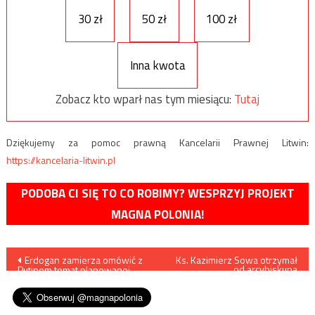
30 zł
50 zł
100 zł
Inna kwota
Zobacz kto wparł nas tym miesiącu:
Tutaj
Dziękujemy za pomoc prawną Kancelarii Prawnej Litwin:
https://kancelaria-litwin.pl
PODOBA CI SIĘ TO CO ROBIMY? WESPRZYJ PROJEKT
MAGNA POLONIA!
Nawigacja
Erdogan zamierza omówić z
Ks. Kazimierz Sowa otrzymał
od arcybiskupa
Putinem temat planowanej
Jędraszewskiego zakaz
wpisu
operacji tureckiej w Syrii
udziału w spotkaniu
organizowanym przez PO