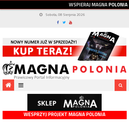
W
S
P
I
E
R
A
J
M
A
G
N
A
P
O
L
O
N
I
A
Sobota, 08 Sierpnia 2026
WESPRZYJ PROJEKT MAGNA POLONIA