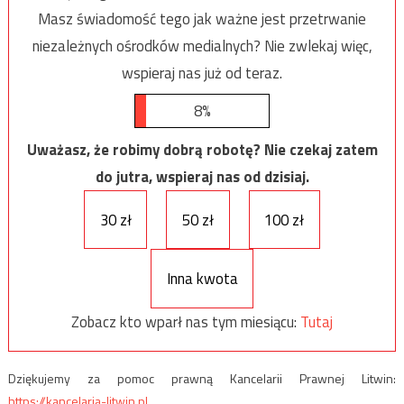
Masz świadomość tego jak ważne jest przetrwanie
niezależnych ośrodków medialnych? Nie zwlekaj więc,
wspieraj nas już od teraz.
8%
Uważasz, że robimy dobrą robotę? Nie czekaj zatem
do jutra, wspieraj nas od dzisiaj.
30 zł
50 zł
100 zł
Inna kwota
Zobacz kto wparł nas tym miesiącu:
Tutaj
Dziękujemy za pomoc prawną Kancelarii Prawnej Litwin:
https://kancelaria-litwin.pl