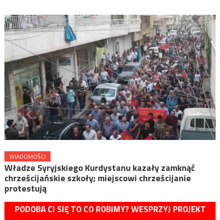
WIADOMOŚCI
Władze Syryjskiego Kurdystanu kazały zamknąć
chrześcijańskie szkoły; miejscowi chrześcijanie
protestują
PODOBA CI SIĘ TO CO ROBIMY? WESPRZYJ PROJEKT