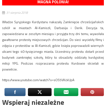
MAGNA POLONIA!
31 sierpnia 2018
Władze Syryjskiego Kurdystanu nakazały Zamknięcie chrześcijańskich
szkół w miastach Al-Kamiszli, Darbasija i Derik. Decyzja ta,
zapowiedziana w zeszłym miesiącu i przyjęta trzy dni temu, wywołała
gwałtowne protesty miejscowych chrześcijan. Do sieci wyciekły filmy i
zdjęcia z protestów w Al-Kamiszli, gdzie księża poprowadzili wiernych
ulicami tego 40-tysięcznego miasta. Uczestnicy protestu dotarli przed
budynek zamkniętej szkoły, który to obsadziły oddziały kurdyjskiej
milicji YPG. Podczas rozpraszania protestu Kurdowie strzelali w
powietrze.
https://www.youtube.com/watch?v=sOS5VKckUpA
Wspieraj niezależne