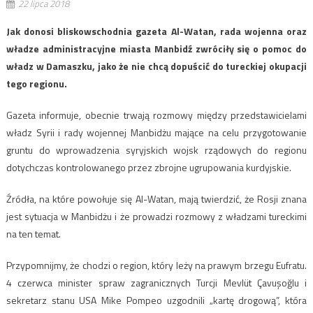
22 lipca 2018
Jak donosi bliskowschodnia gazeta Al-Watan, rada wojenna oraz
władze administracyjne miasta Manbidź zwróciły się o pomoc do
władz w Damaszku, jako że nie chcą dopuścić do tureckiej okupacji
tego regionu.
Gazeta informuje, obecnie trwają rozmowy między przedstawicielami
władz Syrii i rady wojennej Manbidżu mające na celu przygotowanie
gruntu do wprowadzenia syryjskich wojsk rządowych do regionu
dotychczas kontrolowanego przez zbrojne ugrupowania kurdyjskie.
Źródła, na które powołuje się Al-Watan, mają twierdzić, że Rosji znana
jest sytuacja w Manbidżu i że prowadzi rozmowy z władzami tureckimi
na ten temat.
Przypomnijmy, że chodzi o region, który leży na prawym brzegu Eufratu.
4 czerwca minister spraw zagranicznych Turcji Mevlüt Çavuşoğlu i
sekretarz stanu USA Mike Pompeo uzgodnili „kartę drogową”, która