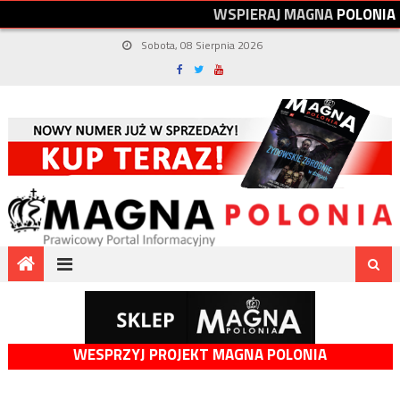
W
S
P
I
E
R
A
J
M
A
G
N
A
P
O
L
O
N
I
A
Sobota, 08 Sierpnia 2026
WESPRZYJ PROJEKT MAGNA POLONIA