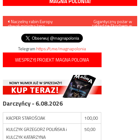
MAGNA POLONIA!
Nawigacja
Naczelny rabin Europy
Gigantyczny pożar w
zakładzie Ekochem w
chwali ministra Jana
Głogowie pod Toruniem
wpisu
Ardanowskiego
Telegram
https://t.me/magnapolonia
WESPRZYJ PROJEKT MAGNA POLONIA
Darczyńcy - 6.08.2026
KACPER STAROŚCIAK
100,00
KULCZYK GRZEGORZ POLIŃSKA i
50,00
KULCZYK KATARZYNA