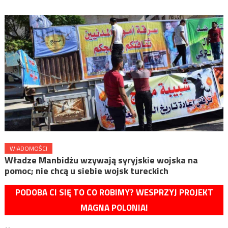
WIADOMOŚCI
Władze Manbidżu wzywają syryjskie wojska na
pomoc; nie chcą u siebie wojsk tureckich
PODOBA CI SIĘ TO CO ROBIMY? WESPRZYJ PROJEKT
MAGNA POLONIA!