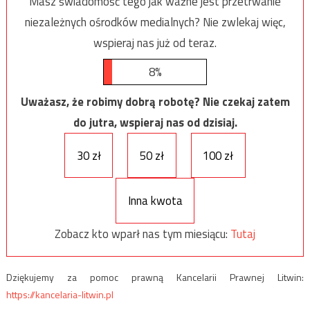
Masz świadomość tego jak ważne jest przetrwanie
niezależnych ośrodków medialnych? Nie zwlekaj więc,
wspieraj nas już od teraz.
8%
Uważasz, że robimy dobrą robotę? Nie czekaj zatem
do jutra, wspieraj nas od dzisiaj.
30 zł
50 zł
100 zł
Inna kwota
Zobacz kto wparł nas tym miesiącu:
Tutaj
Dziękujemy za pomoc prawną Kancelarii Prawnej Litwin:
https://kancelaria-litwin.pl