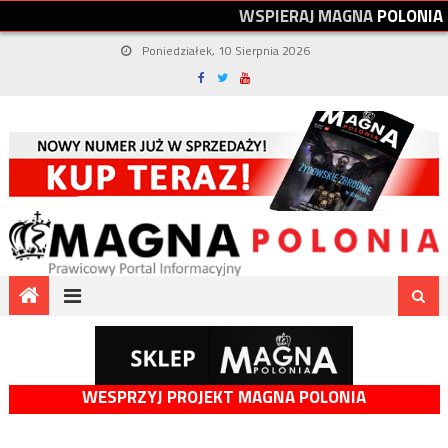
W
S
P
I
E
R
A
J
M
A
G
N
A
P
O
L
O
N
I
A
Poniedziałek, 10 Sierpnia 2026
WESPRZYJ PROJEKT MAGNA POLONIA