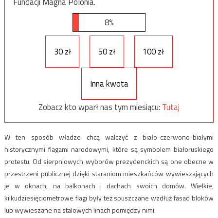
Fundacji Magna Polonia.
8%
30 zł
50 zł
100 zł
Inna kwota
Zobacz kto wparł nas tym miesiącu:
Tutaj
W ten sposób władze chcą walczyć z biało-czerwono-białymi
historycznymi flagami narodowymi, które są symbolem białoruskiego
protestu. Od sierpniowych wyborów prezydenckich są one obecne w
przestrzeni publicznej dzięki staraniom mieszkańców wywieszających
je w oknach, na balkonach i dachach swoich domów. Wielkie,
kilkudziesięciometrowe flagi były też spuszczane wzdłuż fasad bloków
lub wywieszane na stalowych linach pomiędzy nimi.