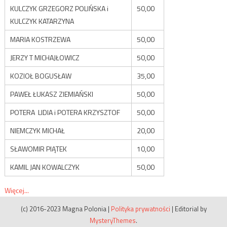
KULCZYK GRZEGORZ POLIŃSKA i
50,00
KULCZYK KATARZYNA
MARIA KOSTRZEWA
50,00
JERZY T MICHAJŁOWICZ
50,00
KOZIOŁ BOGUSŁAW
35,00
PAWEŁ ŁUKASZ ZIEMIAŃSKI
50,00
POTERA LIDIA i POTERA KRZYSZTOF
50,00
NIEMCZYK MICHAŁ
20,00
SŁAWOMIR PIĄTEK
10,00
KAMIL JAN KOWALCZYK
50,00
Więcej...
(c) 2016-2023 Magna Polonia
|
Polityka prywatności
|
Editorial by
MysteryThemes
.