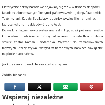
Historyczne barwy narodowe pojawiały się też w witrynach sklepów i
fasadach „zbuntowanych” instytucji państwowych – jak np. Akademicki
Teatr im. Janki Kupały. Strajkujący robotnicy wywiesili je na kominach
fabrycznych, m.in. zakładów Grodno Azot.
Do walki z flagami wykorzystywana jest milicja, straż pożarna i służby
komunalne. To właśnie za obronę biało-czerwono-białej flagi pobity na
śmierć został Raman Bandarenka. Wyszedł do zamaskowanych
mężczyzn, którzy zrywali wstążki w narodowych barwach zawiązane
na płocie placu zabaw.
Jak ktoś szuka powodu to zawsze ho znajdzie…
Źródło: blesat.eu
Wspieraj niezależne