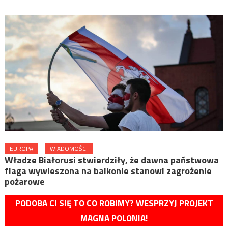
EUROPA
WIADOMOŚCI
Władze Białorusi stwierdziły, że dawna państwowa
flaga wywieszona na balkonie stanowi zagrożenie
pożarowe
PODOBA CI SIĘ TO CO ROBIMY? WESPRZYJ PROJEKT
MAGNA POLONIA!