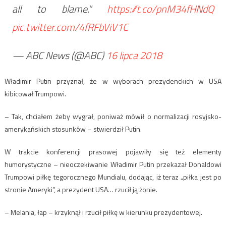
all to blame."
https://t.co/pnM34fHNdQ
pic.twitter.com/4fRFbViV1C
— ABC News (@ABC)
16 lipca 2018
Władimir Putin przyznał, że w wyborach prezydenckich w USA
kibicował Trumpowi.
– Tak, chciałem żeby wygrał, poniważ mówił o normalizacji rosyjsko-
amerykańskich stosunków – stwierdził Putin.
W trakcie konferencji prasowej pojawiły się też elementy
humorystyczne – nieoczekiwanie Władimir Putin przekazał Donaldowi
Trumpowi piłkę tegorocznego Mundialu, dodając, iż teraz „piłka jest po
stronie Ameryki”, a prezydent USA… rzucił ją żonie.
– Melania, łap – krzyknął i rzucił piłkę w kierunku prezydentowej.