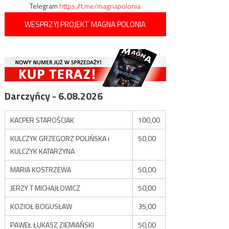
Telegram
https://t.me/magnapolonia
WESPRZYJ PROJEKT MAGNA POLONIA
Darczyńcy - 6.08.2026
KACPER STAROŚCIAK
100,00
KULCZYK GRZEGORZ POLIŃSKA i
50,00
KULCZYK KATARZYNA
MARIA KOSTRZEWA
50,00
JERZY T MICHAJŁOWICZ
50,00
KOZIOŁ BOGUSŁAW
35,00
PAWEŁ ŁUKASZ ZIEMIAŃSKI
50,00