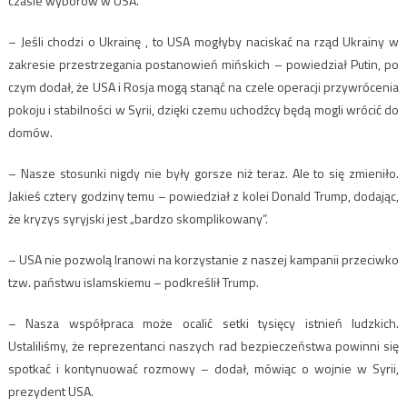
czasie wyborów w USA.
– Jeśli chodzi o Ukrainę , to USA mogłyby naciskać na rząd Ukrainy w
zakresie przestrzegania postanowień mińskich – powiedział Putin, po
czym dodał, że USA i Rosja mogą stanąć na czele operacji przywrócenia
pokoju i stabilności w Syrii, dzięki czemu uchodźcy będą mogli wrócić do
domów.
– Nasze stosunki nigdy nie były gorsze niż teraz. Ale to się zmieniło.
Jakieś cztery godziny temu – powiedział z kolei Donald Trump, dodając,
że kryzys syryjski jest „bardzo skomplikowany”.
– USA nie pozwolą Iranowi na korzystanie z naszej kampanii przeciwko
tzw. państwu islamskiemu – podkreślił Trump.
– Nasza współpraca może ocalić setki tysięcy istnień ludzkich.
Ustaliliśmy, że reprezentanci naszych rad bezpieczeństwa powinni się
spotkać i kontynuować rozmowy – dodał, mówiąc o wojnie w Syrii,
prezydent USA.