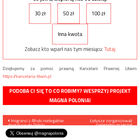
30 zł
50 zł
100 zł
Inna kwota
Zobacz kto wparł nas tym miesiącu:
Tutaj
Dziękujemy za pomoc prawną Kancelarii Prawnej Litwin:
https://kancelaria-litwin.pl
PODOBA CI SIĘ TO CO ROBIMY? WESPRZYJ PROJEKT
MAGNA POLONIA!
Nawigacja
Imigranci z Afryki nielegalnie
Łotysze zorganizowali
nielegalny przerzut
dostali się do Polski
Wietnamczyków do Polski
wpisu