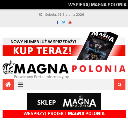
W
S
P
I
E
R
A
J
M
A
G
N
A
P
O
L
O
N
I
A
Sobota, 08 Sierpnia 2026
WESPRZYJ PROJEKT MAGNA POLONIA