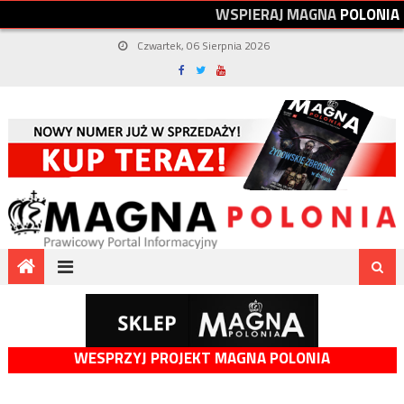
W
S
P
I
E
R
A
J
M
A
G
N
A
P
O
L
O
N
I
A
Czwartek, 06 Sierpnia 2026
WESPRZYJ PROJEKT MAGNA POLONIA