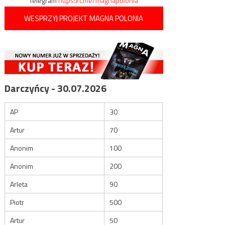
Telegram
https://t.me/magnapolonia
WESPRZYJ PROJEKT MAGNA POLONIA
Darczyńcy - 30.07.2026
AP
30
Artur
70
Anonim
100
Anonim
200
Arleta
90
Piotr
500
Artur
50