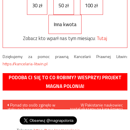
30 zł
50 zł
100 zł
Inna kwota
Zobacz kto wparł nas tym miesiącu:
Tutaj
Dziękujemy za pomoc prawną Kancelarii Prawnej Litwin:
https://kancelaria-litwin.pl
PODOBA CI SIĘ TO CO ROBIMY? WESPRZYJ PROJEKT
MAGNA POLONIA!
Nawigacja
Ponad sto osób zginęło w
W Pakistanie naukowiec
został skazany na karę śmierci
ataku na bazę wojskową w
za obrazę Mahometa
wpisu
Burkina Faso