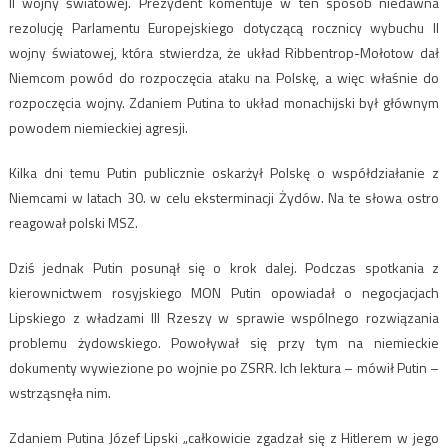
II wojny światowej. Prezydent komentuje w ten sposób niedawna
rezolucję Parlamentu Europejskiego dotyczącą rocznicy wybuchu II
wojny światowej, która stwierdza, że układ Ribbentrop-Mołotow dał
Niemcom powód do rozpoczęcia ataku na Polskę, a więc właśnie do
rozpoczęcia wojny. Zdaniem Putina to układ monachijski był głównym
powodem niemieckiej agresji.
Kilka dni temu Putin publicznie oskarżył Polskę o współdziałanie z
Niemcami w latach 30. w celu eksterminacji Żydów. Na te słowa ostro
reagował polski MSZ.
Dziś jednak Putin posunął się o krok dalej. Podczas spotkania z
kierownictwem rosyjskiego MON Putin opowiadał o negocjacjach
Lipskiego z władzami III Rzeszy w sprawie wspólnego rozwiązania
problemu żydowskiego. Powoływał się przy tym na niemieckie
dokumenty wywiezione po wojnie po ZSRR. Ich lektura – mówił Putin –
wstrząsnęła nim.
Zdaniem Putina Józef Lipski „całkowicie zgadzał się z Hitlerem w jego