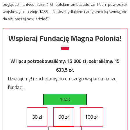
poglądach antysemickim”. O polskim ambasadorze Putin powiedział
wojskowym – cytuje TASS – że „był bydlakiem i antysemicką świnią, nie
da się inaczej powiedzieć”.i
Wspieraj Fundację Magna Polonia!
W lipcu potrzebowaliśmy:
15 000
zł, zebraliśmy:
15
633,5
zł.
Dziękujemy! i zachęcamy do dalszego wsparcia naszej
fundacji.
104%
30 zł
50 zł
100 zł