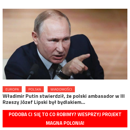
EUROPA
POLSKA
WIADOMOŚCI
Władimir Putin stwierdził, że polski ambasador w III
Rzeszy Józef Lipski był bydlakiem…
PODOBA CI SIĘ TO CO ROBIMY? WESPRZYJ PROJEKT
MAGNA POLONIA!