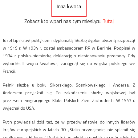
Inna kwota
Zobacz kto wparł nas tym miesiącu:
Tutaj
Józef Lipski był politykiem i dyplomatą. Służbę dyplomatyczną rozpoczął
w 1919 r. W 1934 r. został ambasadorem RP w Berlinie. Podpisał w
1934 r. polsko-niemiecką deklarację o niestosowaniu przemocy. Gdy
wybuchła II wojna światowa, zaciągnął się do wojska polskiego we
Francji.
Pełnił służbę u boku Sikorskiego, Sosnkowskiego i Andersa. Z
Andersem przyjaźnił się. Po zakończeniu służby wojskowej był
prezesem emigracyjnego Klubu Polskich Ziem Zachodnich. W 1947 r.
wyjechał do USA.
Putin powiedział dziś też, że w przeciwieństwie do innych liderów
krajów europejskich w latach 30. „Stalin przynajmniej nie splamił się
spotkaniem z Hitlerem”. Dodał też, że wkrótce opublikuje swój artykuł o