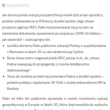
25 grudnia 2019
Jak donosi portal onet.pl prezydent Rosji mówił dziś w ten sposób o
polskim ambasadorze w III Rzeszy Józefie Lipskim. Jego słowa
przytacza agencja TASS. Putin miał powoływać się przy tym na
niemieckie dokumenty wywiezione po wojnie po ZSRR. Ich lektura –
jak stwierdził – wstrząsnęła nim.
Już kilka dni temu Putin publicznie oskarżył Polskę o współdziałanie
z Niemcami w latach 30. w celu eksterminacji Żydów
Na te słowa ostro reagował polski MSZ, pisząc m.in., że „słowa
Putina nawiązują do propagandy z czasów totalitaryzmu
stalinowskiego”
Teraz do mediów przebił się komentarz Putina o Józefie Lipskim –
polskim polityku i dyplomacie. W 1934 r. został ambasadorem RP w
Berlinie
Putin od kilku dni publicznie opowiada o swoim rozumieniu sytuacji
geopolitycznej w Europie w latach 30., która doprowadziła do wybuchu