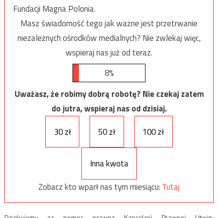
Fundacji Magna Polonia.
Masz świadomość tego jak ważne jest przetrwanie
niezależnych ośrodków medialnych? Nie zwlekaj więc,
wspieraj nas już od teraz.
8%
Uważasz, że robimy dobrą robotę? Nie czekaj zatem
do jutra, wspieraj nas od dzisiaj.
30 zł
50 zł
100 zł
Inna kwota
Zobacz kto wparł nas tym miesiącu:
Tutaj
Dziękujemy za pomoc prawną Kancelarii Prawnej Litwin: