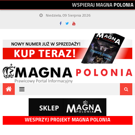
W
S
P
I
E
R
A
J
M
A
G
N
A
P
O
L
O
N
I
A
Niedziela, 09 Sierpnia 2026
WESPRZYJ PROJEKT MAGNA POLONIA