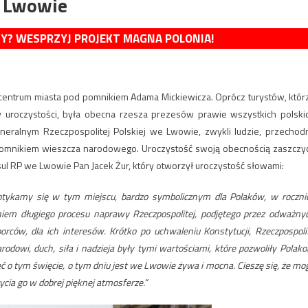
e Lwowie
MY? WESPRZYJ PROJEKT MAGNA POLONIA!
i w centrum miasta pod pomnikiem Adama Mickiewicza. Oprócz turystów, któr
w uroczystości, była obecna rzesza prezesów prawie wszystkich polski
eneralnym Rzeczpospolitej Polskiej we Lwowie, zwykli ludzie, przechodn
 pomnikiem wieszcza narodowego. Uroczystość swoją obecnością zaszczyc
ul RP we Lwowie Pan Jacek Żur, który otworzył uroczystość słowami:
otykamy się w tym miejscu, bardzo symbolicznym dla Polaków, w roczni
niem długiego procesu naprawy Rzeczpospolitej, podjętego przez odważny
orców, dla ich interesów. Krótko po uchwaleniu Konstytucji, Rzeczpospoli
arodowi, duch, siła i nadzieja były tymi wartościami, które pozwoliły Polak
ęć o tym święcie, o tym dniu jest we Lwowie żywa i mocna. Cieszę się, że mo
cia go w dobrej pięknej atmosferze.”