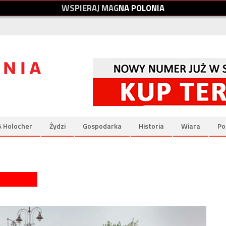
W
S
P
I
E
R
A
J
M
A
G
N
A
P
O
L
O
N
I
A
& Holocher
Żydzi
Gospodarka
Historia
Wiara
Po