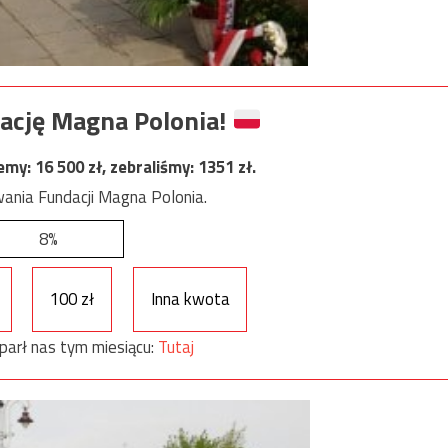
ację Magna Polonia!
jemy:
16 500
zł, zebraliśmy:
1351
zł.
ania Fundacji Magna Polonia.
8%
100 zł
Inna kwota
parł nas tym miesiącu:
Tutaj