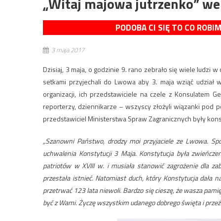
„Witaj majowa jutrzenko” w
PODOBA CI SIĘ TO CO ROBI
3 maja 2017
Dzisiaj, 3 maja, o godzinie 9. rano zebrało się wiele ludz
setkami przyjechali do Lwowa aby 3. maja wziąć udział 
organizacji, ich przedstawiciele na czele z Konsulatem G
reporterzy, dziennikarze – wszyscy złożyli wiązanki pod
przedstawiciel Ministerstwa Spraw Zagranicznych były kons
„Szanowni Państwo, drodzy moi przyjaciele ze Lwowa. Sp
uchwalenia Konstytucji 3 Maja. Konstytucja była zwieńcze
patriotów w XVIII w. i musiała stanowić zagrożenie dla zab
przestała istnieć. Natomiast duch, który Konstytucja dała n
przetrwać 123 lata niewoli. Bardzo się cieszę, że wasza pami
być z Wami. Życzę wszystkim udanego dobrego święta i przeży