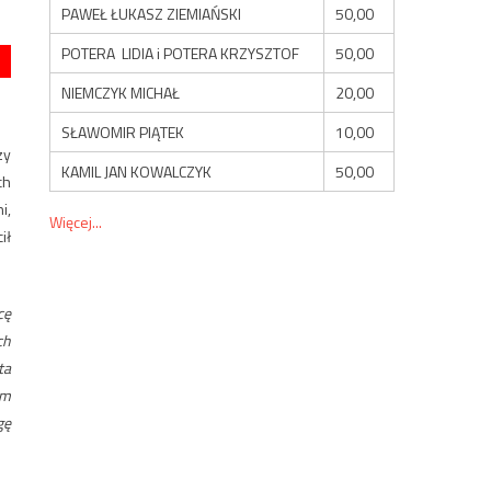
PAWEŁ ŁUKASZ ZIEMIAŃSKI
50,00
POTERA LIDIA i POTERA KRZYSZTOF
50,00
NIEMCZYK MICHAŁ
20,00
SŁAWOMIR PIĄTEK
10,00
zy
KAMIL JAN KOWALCZYK
50,00
ch
i,
Więcej...
ił
cę
ch
ta
om
gę