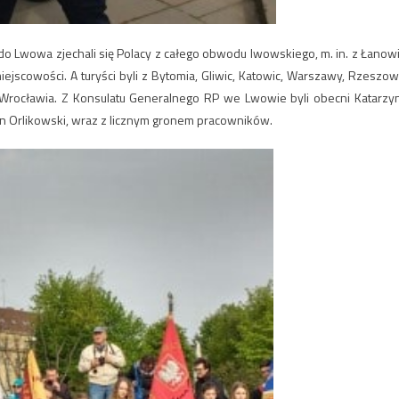
do Lwowa zjechali się Polacy z całego obwodu lwowskiego, m. in. z Łanowi
ejscowości. A turyści byli z Bytomia, Gliwic, Katowic, Warszawy, Rzeszow
 Wrocławia. Z Konsulatu Generalnego RP we Lwowie byli obecni Katarzy
an Orlikowski, wraz z licznym gronem pracowników.