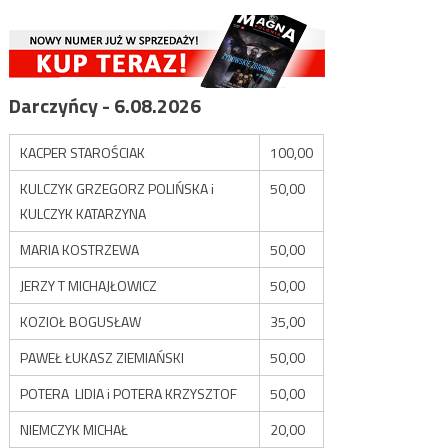
Darczyńcy - 6.08.2026
KACPER STAROŚCIAK
100,00
KULCZYK GRZEGORZ POLIŃSKA i
50,00
KULCZYK KATARZYNA
MARIA KOSTRZEWA
50,00
JERZY T MICHAJŁOWICZ
50,00
KOZIOŁ BOGUSŁAW
35,00
PAWEŁ ŁUKASZ ZIEMIAŃSKI
50,00
POTERA LIDIA i POTERA KRZYSZTOF
50,00
NIEMCZYK MICHAŁ
20,00