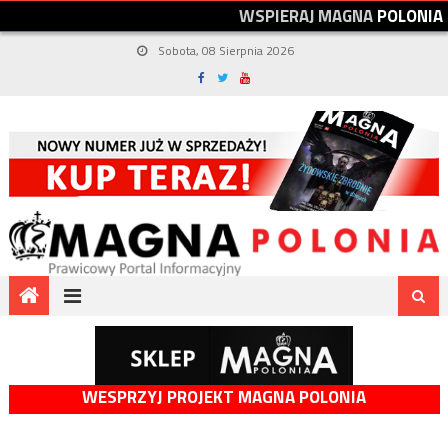
W
S
P
I
E
R
A
J
M
A
G
N
A
P
O
L
O
N
I
A
Sobota, 08 Sierpnia 2026
WESPRZYJ PROJEKT MAGNA POLONIA