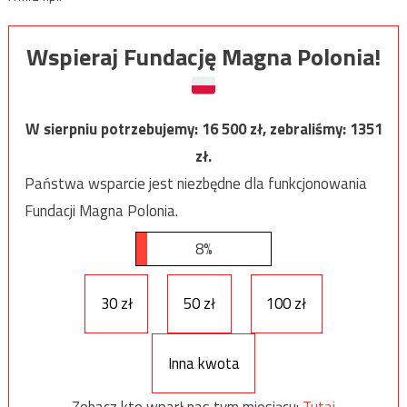
Wspieraj Fundację Magna Polonia!
W sierpniu potrzebujemy:
16 500
zł, zebraliśmy:
1351
zł.
Państwa wsparcie jest niezbędne dla funkcjonowania
Fundacji Magna Polonia.
8%
30 zł
50 zł
100 zł
Inna kwota
Zobacz kto wparł nas tym miesiącu:
Tutaj