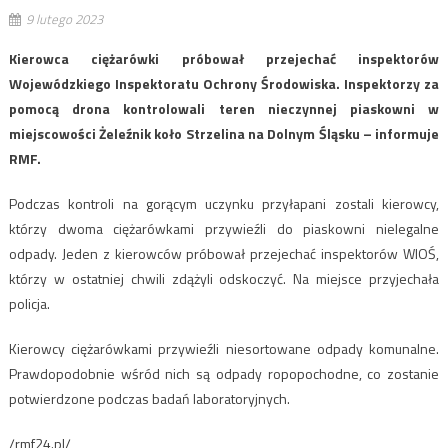
9 lutego 2023
Kierowca ciężarówki próbował przejechać inspektorów
Wojewódzkiego Inspektoratu Ochrony Środowiska. Inspektorzy za
pomocą drona kontrolowali teren nieczynnej piaskowni w
miejscowości Żeleźnik koło Strzelina na Dolnym Śląsku – informuje
RMF.
Podczas kontroli na gorącym uczynku przyłapani zostali kierowcy,
którzy dwoma ciężarówkami przywieźli do piaskowni nielegalne
odpady. Jeden z kierowców próbował przejechać inspektorów WIOŚ,
którzy w ostatniej chwili zdążyli odskoczyć. Na miejsce przyjechała
policja.
Kierowcy ciężarówkami przywieźli niesortowane odpady komunalne.
Prawdopodobnie wśród nich są odpady ropopochodne, co zostanie
potwierdzone podczas badań laboratoryjnych.
/rmf24.pl/