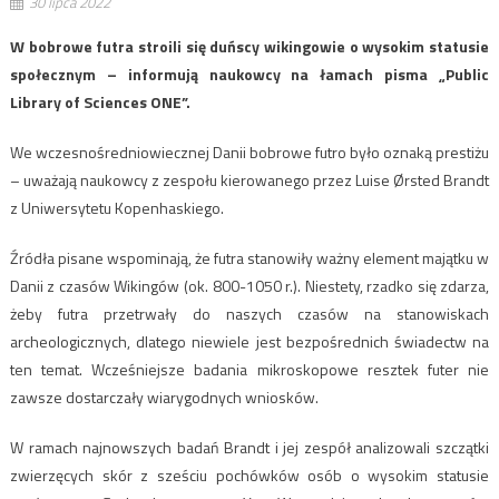
30 lipca 2022
W bobrowe futra stroili się duńscy wikingowie o wysokim statusie
społecznym – informują naukowcy na łamach pisma „Public
Library of Sciences ONE”.
We wczesnośredniowiecznej Danii bobrowe futro było oznaką prestiżu
– uważają naukowcy z zespołu kierowanego przez Luise Ørsted Brandt
z Uniwersytetu Kopenhaskiego.
Źródła pisane wspominają, że futra stanowiły ważny element majątku w
Danii z czasów Wikingów (ok. 800-1050 r.). Niestety, rzadko się zdarza,
żeby futra przetrwały do naszych czasów na stanowiskach
archeologicznych, dlatego niewiele jest bezpośrednich świadectw na
ten temat. Wcześniejsze badania mikroskopowe resztek futer nie
zawsze dostarczały wiarygodnych wniosków.
W ramach najnowszych badań Brandt i jej zespół analizowali szczątki
zwierzęcych skór z sześciu pochówków osób o wysokim statusie