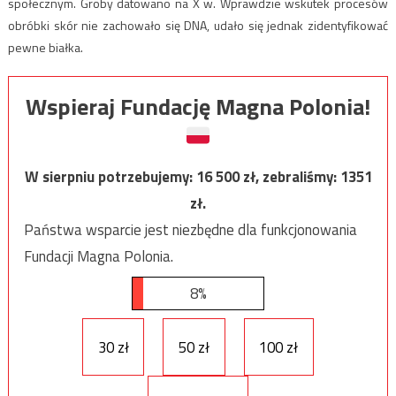
społecznym. Groby datowano na X w. Wprawdzie wskutek procesów
obróbki skór nie zachowało się DNA, udało się jednak zidentyfikować
pewne białka.
Wspieraj Fundację Magna Polonia!
W sierpniu potrzebujemy:
16 500
zł, zebraliśmy:
1351
zł.
Państwa wsparcie jest niezbędne dla funkcjonowania
Fundacji Magna Polonia.
8%
30 zł
50 zł
100 zł