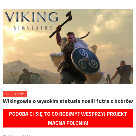
FELIETONY
Wikingowie o wysokim statusie nosili futra z bobrów
PODOBA CI SIĘ TO CO ROBIMY? WESPRZYJ PROJEKT
MAGNA POLONIA!