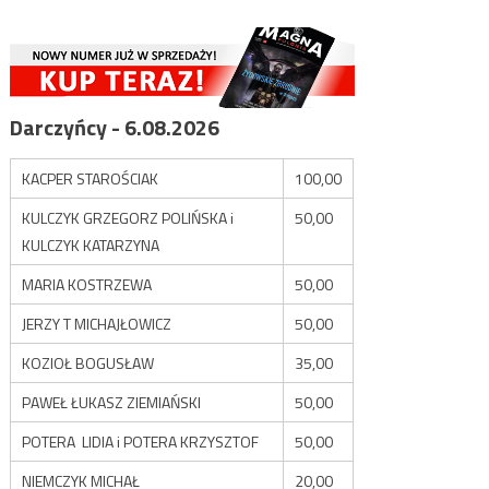
Darczyńcy - 6.08.2026
KACPER STAROŚCIAK
100,00
KULCZYK GRZEGORZ POLIŃSKA i
50,00
KULCZYK KATARZYNA
MARIA KOSTRZEWA
50,00
JERZY T MICHAJŁOWICZ
50,00
KOZIOŁ BOGUSŁAW
35,00
PAWEŁ ŁUKASZ ZIEMIAŃSKI
50,00
POTERA LIDIA i POTERA KRZYSZTOF
50,00
NIEMCZYK MICHAŁ
20,00