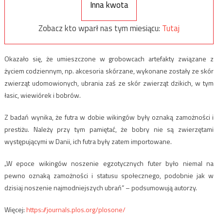
Inna kwota
Zobacz kto wparł nas tym miesiącu:
Tutaj
Okazało się, że umieszczone w grobowcach artefakty związane z
życiem codziennym, np. akcesoria skórzane, wykonane zostały ze skór
zwierząt udomowionych, ubrania zaś ze skór zwierząt dzikich, w tym
łasic, wiewiórek i bobrów.
Z badań wynika, że futra w dobie wikingów były oznaką zamożności i
prestiżu. Należy przy tym pamiętać, że bobry nie są zwierzętami
występującymi w Danii, ich futra były zatem importowane.
„W epoce wikingów noszenie egzotycznych futer było niemal na
pewno oznaką zamożności i statusu społecznego, podobnie jak w
dzisiaj noszenie najmodniejszych ubrań” – podsumowują autorzy.
Więcej:
https://journals.plos.org/plosone/