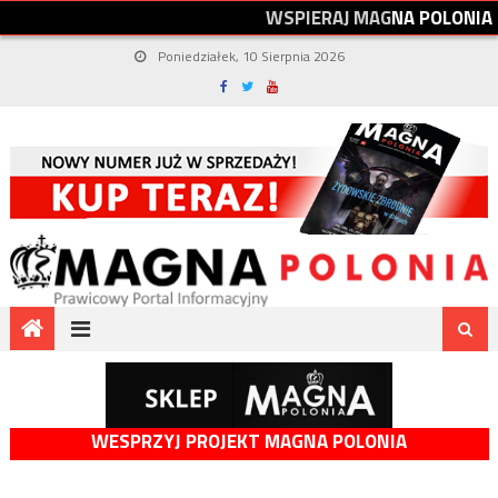
W
S
P
I
E
R
A
J
M
A
G
N
A
P
O
L
O
N
I
A
Poniedziałek, 10 Sierpnia 2026
WESPRZYJ PROJEKT MAGNA POLONIA