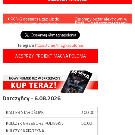
Nawigacja
PGNiG dostarcza gaz już do
Ogromny pożar elektrowni w
Rosji. „Ogień rozprzestrzenił
wszystkich gmin, w których
się na dach”
wpisu
działał Novatek
Telegram
https://t.me/magnapolonia
WESPRZYJ PROJEKT MAGNA POLONIA
Darczyńcy - 6.08.2026
KACPER STAROŚCIAK
100,00
KULCZYK GRZEGORZ POLIŃSKA i
50,00
KULCZYK KATARZYNA