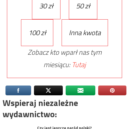
30 zł
50 zł
100 zł
Inna kwota
Zobacz kto wparł nas tym
miesiącu:
Tutaj
Wspieraj niezależne
wydawnictwo:
Czy jest jeszcze naród polski?