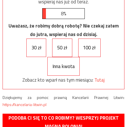
wspieraj nas już od teraz.
8%
Uważasz, że robimy dobrą robotę? Nie czekaj zatem
do jutra, wspieraj nas od dzisiaj.
30 zł
50 zł
100 zł
Inna kwota
Zobacz kto wparł nas tym miesiącu:
Tutaj
Dziękujemy za pomoc prawną Kancelarii Prawnej Litwin:
https://kancelaria-litwin.pl
PODOBA CI SIĘ TO CO ROBIMY? WESPRZYJ PROJEKT
MAGNA POLONIA!