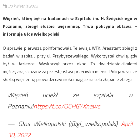
30 kwietnia 2022
Więzień, który był na badaniach w Szpitalu im. H. Święcickiego w
Poznaniu, zbiegł służbie więziennej. Trwa policyjna obława –
informuje Głos Wielkopolski.
O sprawie pierwsza poinformowała Telewizja WTK. Aresztant zbiegł z
badań w szpitalu przy ul. Przybyszewskiego. Wykorzystał chwilę, gdy
był w łazience. Wyskoczył przez okno. To dwudziestokilkuletni
mężczyzna, skazany za przestępstwa przeciwko mieniu. Policja wraz ze
służbą więzienną prowadzi czynności mające na celu złapanie zbiega.
Więzień uciekł ze szpitala w
Poznaniu!
https://t.co/OCHGYXnawc
— Głos Wielkopolski (@gl_wielkopolski)
April
30, 2022