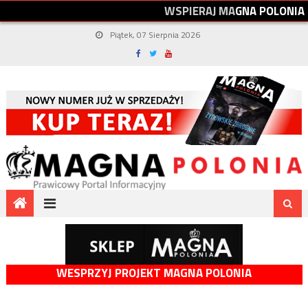
W
S
P
I
E
R
A
J
M
A
G
N
A
P
O
L
O
N
I
A
Piątek, 07 Sierpnia 2026
WESPRZYJ PROJEKT MAGNA POLONIA