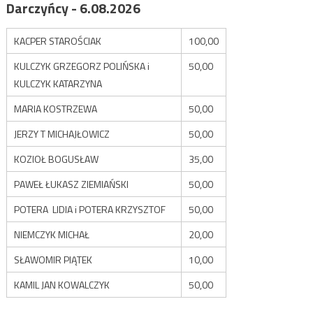
Darczyńcy - 6.08.2026
KACPER STAROŚCIAK
100,00
KULCZYK GRZEGORZ POLIŃSKA i
50,00
KULCZYK KATARZYNA
MARIA KOSTRZEWA
50,00
JERZY T MICHAJŁOWICZ
50,00
KOZIOŁ BOGUSŁAW
35,00
PAWEŁ ŁUKASZ ZIEMIAŃSKI
50,00
POTERA LIDIA i POTERA KRZYSZTOF
50,00
NIEMCZYK MICHAŁ
20,00
SŁAWOMIR PIĄTEK
10,00
KAMIL JAN KOWALCZYK
50,00