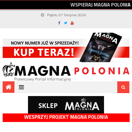
W
S
P
I
E
R
A
J
M
A
G
N
A
P
O
L
O
N
I
A
Piątek, 07 Sierpnia 2026
WESPRZYJ PROJEKT MAGNA POLONIA