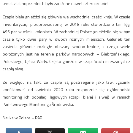
temat z lat poprzednich były zaniżone nawet czterokrotnie!
Czapla biała gnieździ się głównie we wschodniej części kraju. W czasie
inwentaryzacji przeprowadzonej w 2018 roku stwierdzono tam lęgi
496 par w ośmiu koloniach. W zachodniej Polsce gnieździło się w tym
czasie tylko dwie pary w dwóch różnych miejscach. Gatunek ten
zasiedla głównie rozległe obszary wodno-błotne, z czego wiele
położonych jest na terenie parków narodowych – Biebrzańskiego,
Poleskiego, Ujścia Warty. Często gnieździ w czaplińcach mieszanych z
czaplą siwą.
Ze względu na fakt, że czaple są postrzegane jako tzw. „gatunki
konfliktowe”, od kwietnia 2020 roku rozpocznie się ogólnopolski
monitoring ich populacji lęgowych (czapli białej i siwej) w ramach
Państwowego Monitoringu Środowiska.
Nauka w Polsce – PAP