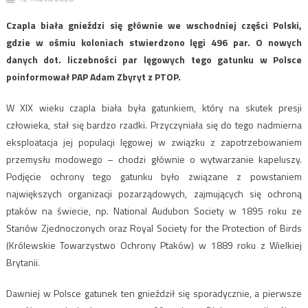
Czapla biała gnieździ się głównie we wschodniej części Polski,
gdzie w ośmiu koloniach stwierdzono lęgi 496 par. O nowych
danych dot. liczebności par lęgowych tego gatunku w Polsce
poinformował PAP Adam Zbyryt z PTOP.
W XIX wieku czapla biała była gatunkiem, który na skutek presji
człowieka, stał się bardzo rzadki. Przyczyniała się do tego nadmierna
eksploatacja jej populacji lęgowej w związku z zapotrzebowaniem
przemysłu modowego – chodzi głównie o wytwarzanie kapeluszy.
Podjęcie ochrony tego gatunku było związane z powstaniem
największych organizacji pozarządowych, zajmujących się ochroną
ptaków na świecie, np. National Audubon Society w 1895 roku ze
Stanów Zjednoczonych oraz Royal Society for the Protection of Birds
(Królewskie Towarzystwo Ochrony Ptaków) w 1889 roku z Wielkiej
Brytanii.
Dawniej w Polsce gatunek ten gnieździł się sporadycznie, a pierwsze