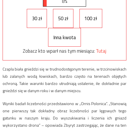
8%
30 zł
50 zł
100 zł
Inna kwota
Zobacz kto wparł nas tym miesiącu:
Tutaj
Czapla biała gnieździ się w trudnodostępnym terenie, w trzcinowiskach
lub zalanych wodą łowiskach, bardzo często na terenach objętych
ochroną. Takie warunki bardzo utrudniają ustalenie, ile dokładnie par
gnieździ się w danym roku i w danym miejscu.
Wyniki badań liczebności przedstawiono w „Ornis Polonica”. „Stanowią
one pierwszy tak dokładny obraz liczebności par lęgowych tego
gatunku w naszym kraju. Do wyszukiwania i liczenia ich gniazd
wykorzystano drona” – opowiada Zbyryt zastrzegając, że dane na ten