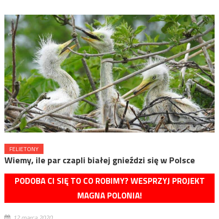
FELIETONY
Wiemy, ile par czapli białej gnieździ się w Polsce
PODOBA CI SIĘ TO CO ROBIMY? WESPRZYJ PROJEKT
MAGNA POLONIA!
12 marca 2020