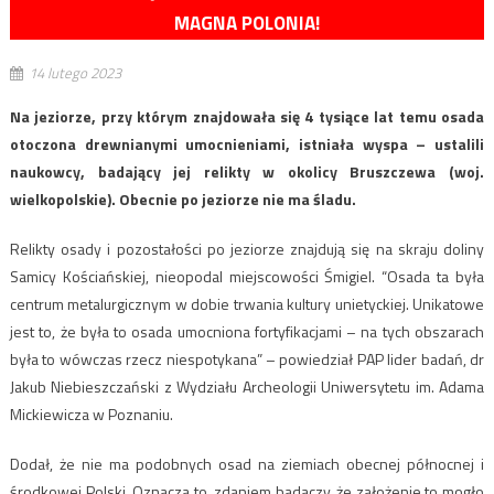
MAGNA POLONIA!
14 lutego 2023
Na jeziorze, przy którym znajdowała się 4 tysiące lat temu osada
otoczona drewnianymi umocnieniami, istniała wyspa – ustalili
naukowcy, badający jej relikty w okolicy Bruszczewa (woj.
wielkopolskie). Obecnie po jeziorze nie ma śladu.
Relikty osady i pozostałości po jeziorze znajdują się na skraju doliny
Samicy Kościańskiej, nieopodal miejscowości Śmigiel. “Osada ta była
centrum metalurgicznym w dobie trwania kultury unietyckiej. Unikatowe
jest to, że była to osada umocniona fortyfikacjami – na tych obszarach
była to wówczas rzecz niespotykana” – powiedział PAP lider badań, dr
Jakub Niebieszczański z Wydziału Archeologii Uniwersytetu im. Adama
Mickiewicza w Poznaniu.
Dodał, że nie ma podobnych osad na ziemiach obecnej północnej i
środkowej Polski. Oznacza to, zdaniem badaczy, że założenie to mogło