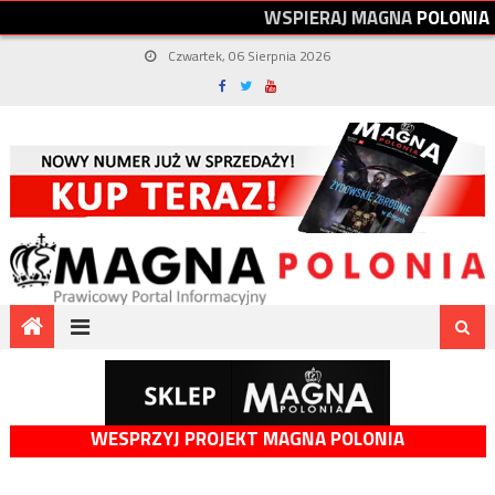
W
S
P
I
E
R
A
J
M
A
G
N
A
P
O
L
O
N
I
A
Czwartek, 06 Sierpnia 2026
WESPRZYJ PROJEKT MAGNA POLONIA