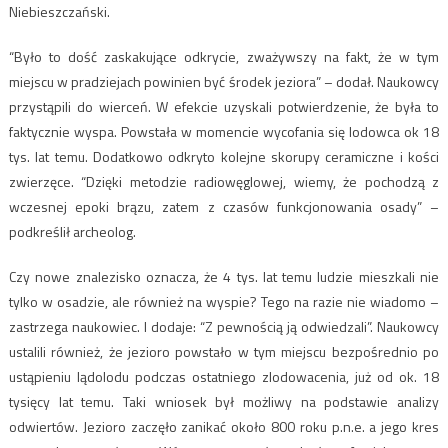
Niebieszczański.
“Było to dość zaskakujące odkrycie, zważywszy na fakt, że w tym
miejscu w pradziejach powinien być środek jeziora” – dodał. Naukowcy
przystąpili do wierceń. W efekcie uzyskali potwierdzenie, że była to
faktycznie wyspa. Powstała w momencie wycofania się lodowca ok 18
tys. lat temu. Dodatkowo odkryto kolejne skorupy ceramiczne i kości
zwierzęce. “Dzięki metodzie radiowęglowej, wiemy, że pochodzą z
wczesnej epoki brązu, zatem z czasów funkcjonowania osady” –
podkreślił archeolog.
Czy nowe znalezisko oznacza, że 4 tys. lat temu ludzie mieszkali nie
tylko w osadzie, ale również na wyspie? Tego na razie nie wiadomo –
zastrzega naukowiec. I dodaje: “Z pewnością ją odwiedzali”. Naukowcy
ustalili również, że jezioro powstało w tym miejscu bezpośrednio po
ustąpieniu lądolodu podczas ostatniego zlodowacenia, już od ok. 18
tysięcy lat temu. Taki wniosek był możliwy na podstawie analizy
odwiertów. Jezioro zaczęło zanikać około 800 roku p.n.e. a jego kres