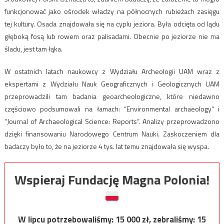
funkcjonować jako ośrodek władzy na północnych rubieżach zasięgu
tej kultury. Osada znajdowała się na cyplu jeziora. Była odcięta od lądu
głęboką fosą lub rowem oraz palisadami. Obecnie po jeziorze nie ma
śladu, jest tam łąka.
W ostatnich latach naukowcy z Wydziału Archeologii UAM wraz z
ekspertami z Wydziału Nauk Geograficznych i Geologicznych UAM
przeprowadzili tam badania geoarcheologiczne, które niedawno
częściowo podsumowali na łamach: “Environmental archaeology” i
“Journal of Archaeological Science: Reports”. Analizy przeprowadzono
dzięki finansowaniu Narodowego Centrum Nauki. Zaskoczeniem dla
badaczy było to, że na jeziorze 4 tys. lat temu znajdowała się wyspa.
Wspieraj Fundację Magna Polonia!
W lipcu potrzebowaliśmy:
15 000
zł, zebraliśmy:
15