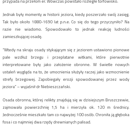
przypada na przełom er. Wówczas powstało rozległe torfowisko.
Jednak były momenty w historii jeziora, kiedy poszerzało swój zasięg.
Tak było około 1880-1690 lat p.n.e. Co się do tego przyczyniło? Na
razie nie wiadomo. Spowodowało to jednak reakcję ludności
zamieszkującej osadę.
“Wtedy na skraju osady stykającym się z jeziorem ustawiono pionowe
pale wzdłuż brzegu i przeplatane witkami, które pierwotnie
interpretowane były jako założenie obronne. W świetle nowych
ustaleń wygląda na to, że umocnienia służyły raczej jako wzmocnienie
strefy brzegowej. Zapobiegały erozji spowodowanej przez wody
jeziora” – wyjaśnił dr Niebieszczański.
Osada obronna, której relikty znajdują się w dzisiejszym Bruszczewie,
zajmowała powierzchnię 1,5 ha i mierzyła ok. 120 m średnicy.
Jednocześnie mieszkało tam co najwyżej 100 osób. Chroniła ją głęboka
fosa i co najmniej dwa rzędy drewnianych palisad.