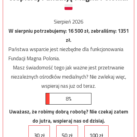
Sierpień 2026
W sierpniu potrzebujemy:
16 500
zł, zebraliśmy:
1351
zł.
Państwa wsparcie jest niezbędne dla funkcjonowania
Fundacji Magna Polonia.
Masz świadomość tego jak ważne jest przetrwanie
niezależnych ośrodków medialnych? Nie zwlekaj więc,
wspieraj nas już od teraz.
8%
Uważasz, że robimy dobrą robotę? Nie czekaj zatem
do jutra, wspieraj nas od dzisiaj.
30 zł
50 zł
100 zł