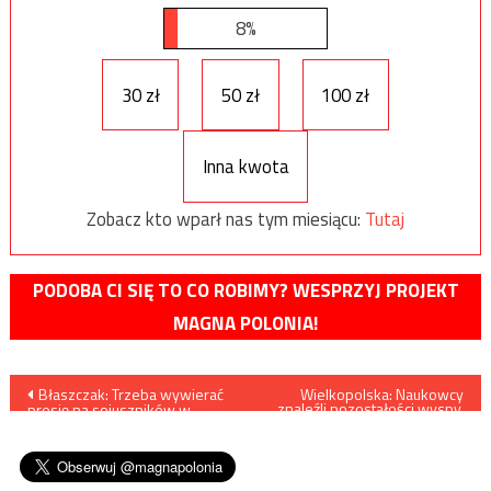
8%
30 zł
50 zł
100 zł
Inna kwota
Zobacz kto wparł nas tym miesiącu:
Tutaj
PODOBA CI SIĘ TO CO ROBIMY? WESPRZYJ PROJEKT
MAGNA POLONIA!
Nawigacja
Błaszczak: Trzeba wywierać
Wielkopolska: Naukowcy
znaleźli pozostałości wyspy,
presję na sojuszników w
która już nie istnieje. W
wpisu
sprawie dostaw myśliwców
pradziejach bywali na niej
na Ukrainę
ludzie