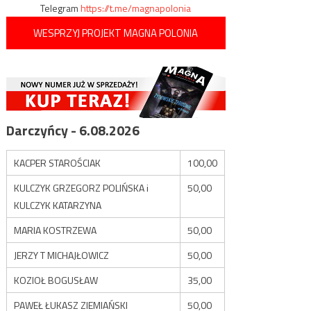
Telegram
https://t.me/magnapolonia
WESPRZYJ PROJEKT MAGNA POLONIA
Darczyńcy - 6.08.2026
KACPER STAROŚCIAK
100,00
KULCZYK GRZEGORZ POLIŃSKA i
50,00
KULCZYK KATARZYNA
MARIA KOSTRZEWA
50,00
JERZY T MICHAJŁOWICZ
50,00
KOZIOŁ BOGUSŁAW
35,00
PAWEŁ ŁUKASZ ZIEMIAŃSKI
50,00