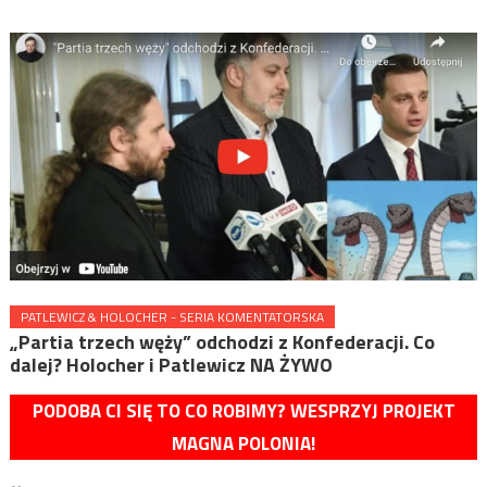
PATLEWICZ & HOLOCHER - SERIA KOMENTATORSKA
„Partia trzech węży” odchodzi z Konfederacji. Co
dalej? Holocher i Patlewicz NA ŻYWO
PODOBA CI SIĘ TO CO ROBIMY? WESPRZYJ PROJEKT
MAGNA POLONIA!