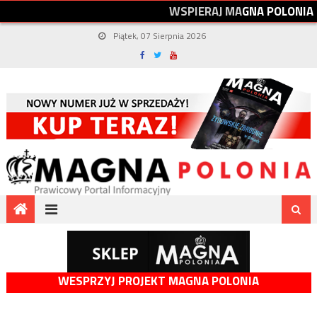
W
S
P
I
E
R
A
J
M
A
G
N
A
P
O
L
O
N
I
A
Piątek, 07 Sierpnia 2026
WESPRZYJ PROJEKT MAGNA POLONIA