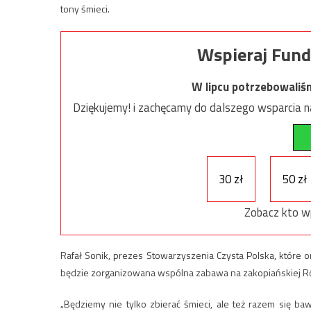
tony śmieci.
Wspieraj Fund
W lipcu potrzebowaliś
Dziękujemy! i zachęcamy do dalszego wsparcia na
30 zł
50 zł
Zobacz kto w
Rafał Sonik, prezes Stowarzyszenia Czysta Polska, które or
będzie zorganizowana wspólna zabawa na zakopiańskiej R
„Będziemy nie tylko zbierać śmieci, ale też razem się ba