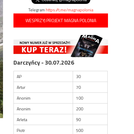
Telegram
https://t.me/magnapolonia
WESPRZYJ PROJEKT MAGNA POLONIA
Darczyńcy - 30.07.2026
AP
30
Artur
70
Anonim
100
Anonim
200
Arleta
90
Piotr
500