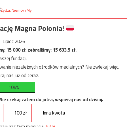
ację Magna Polonia!
Lipiec 2026
my:
15 000
zł, zebraliśmy:
15 633,5
zł.
szej fundacji.
anie niezależnych ośrodków medialnych? Nie zwlekaj więc,
raj nas już od teraz.
104%
e czekaj zatem do jutra, wspieraj nas od dzisiaj.
100 zł
Inna kwota
parł nas tym miesiącu:
Tutaj