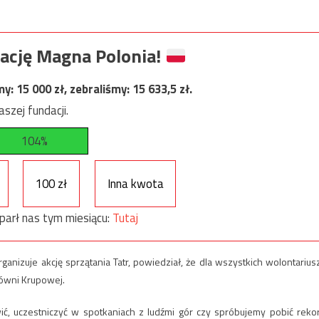
ację Magna Polonia!
my:
15 000
zł, zebraliśmy:
15 633,5
zł.
szej fundacji.
104%
100 zł
Inna kwota
parł nas tym miesiącu:
Tutaj
ganizuje akcję sprzątania Tatr, powiedział, że dla wszystkich wolontarius
ówni Krupowej.
wić, uczestniczyć w spotkaniach z ludźmi gór czy spróbujemy pobić reko