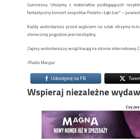
Guinnessa. Ułożymy z materiałów podlegających recykl
fantastyczny koncert zespołów Pudelsi i Łąki Łan” – powiedz
Każdy wolontariusz przed wyjściem na szlak otrzyma m.in.
słonecznej pogodzie jest niezbędny.
Zapisy wolontariuszy wciąż trwają na stronie internetowej Cz
/Radio Maryja/
Udostępnij na FB
Twee
Wspieraj niezależne wydaw
Czy jes