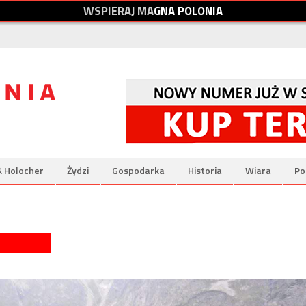
W
S
P
I
E
R
A
J
M
A
G
N
A
P
O
L
O
N
I
A
& Holocher
Żydzi
Gospodarka
Historia
Wiara
Po