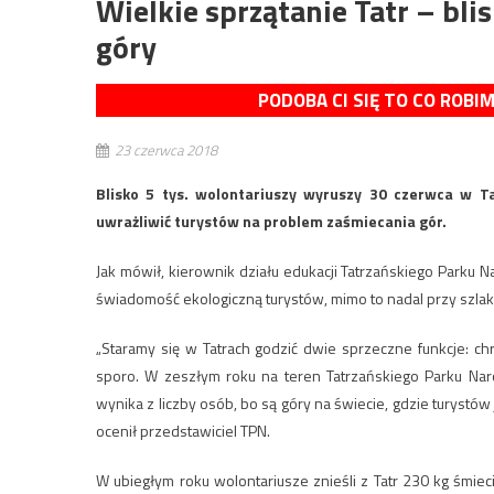
Wielkie sprzątanie Tatr – bli
góry
PODOBA CI SIĘ TO CO ROBI
23 czerwca 2018
Blisko 5 tys. wolontariuszy wyruszy 30 czerwca w Ta
uwrażliwić turystów na problem zaśmiecania gór.
Jak mówił, kierownik działu edukacji Tatrzańskiego Parku
świadomość ekologiczną turystów, mimo to nadal przy szlak
„Staramy się w Tatrach godzić dwie sprzeczne funkcje: chr
sporo. W zeszłym roku na teren Tatrzańskiego Parku Nar
wynika z liczby osób, bo są góry na świecie, gdzie turystów
ocenił przedstawiciel TPN.
W ubiegłym roku wolontariusze znieśli z Tatr 230 kg śmieci