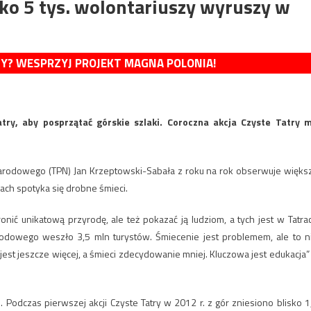
sko 5 tys. wolontariuszy wyruszy w
MY? WESPRZYJ PROJEKT MAGNA POLONIA!
try, aby posprzątać górskie szlaki. Coroczna akcja Czyste Tatry 
 Narodowego (TPN) Jan Krzeptowski-Sabała z roku na rok obserwuje więks
ach spotyka się drobne śmieci.
onić unikatową przyrodę, ale też pokazać ją ludziom, a tych jest w Tatra
odowego weszło 3,5 mln turystów. Śmiecenie jest problemem, ale to n
 jest jeszcze więcej, a śmieci zdecydowanie mniej. Kluczowa jest edukacja”
. Podczas pierwszej akcji Czyste Tatry w 2012 r. z gór zniesiono blisko 1