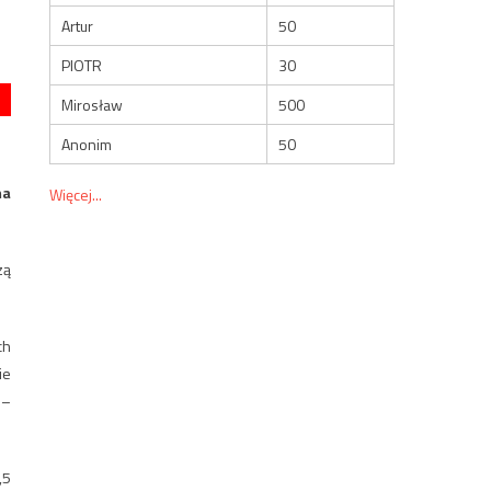
Artur
50
PIOTR
30
Mirosław
500
Anonim
50
ma
Więcej...
zą
ch
ie
 –
,5