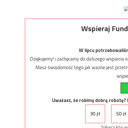
Wspieraj Fund
W lipcu potrzebowaliś
Dziękujemy! i zachęcamy do dalszego wsparcia na
Masz świadomość tego jak ważne jest przetrw
wspie
Uważasz, że robimy dobrą robotę? Ni
30 zł
50 zł
Zobacz kto w