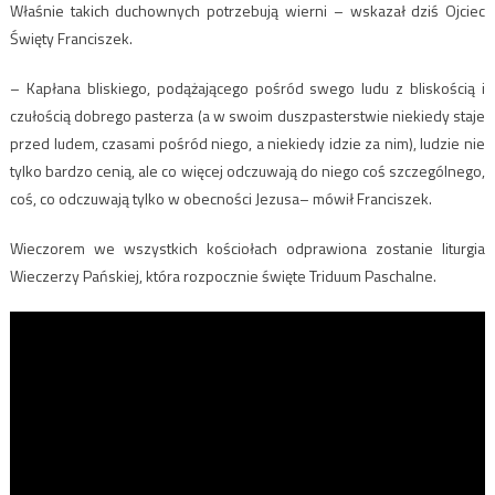
Właśnie takich duchownych potrzebują wierni – wskazał dziś Ojciec
Święty Franciszek.
– Kapłana bliskiego, podążającego pośród swego ludu z bliskością i
czułością dobrego pasterza (a w swoim duszpasterstwie niekiedy staje
przed ludem, czasami pośród niego, a niekiedy idzie za nim), ludzie nie
tylko bardzo cenią, ale co więcej odczuwają do niego coś szczególnego,
coś, co odczuwają tylko w obecności Jezusa– mówił Franciszek.
Wieczorem we wszystkich kościołach odprawiona zostanie liturgia
Wieczerzy Pańskiej, która rozpocznie święte Triduum Paschalne.