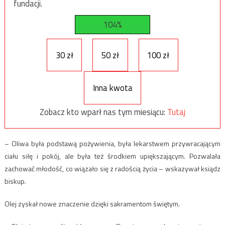
fundacji.
104%
30 zł
50 zł
100 zł
Inna kwota
Zobacz kto wparł nas tym miesiącu:
Tutaj
– Oliwa była podstawą pożywienia, była lekarstwem przywracającym
ciału siłę i pokój, ale była też środkiem upiększającym. Pozwalała
zachować młodość, co wiązało się z radością życia – wskazywał ksiądz
biskup.
Olej zyskał nowe znaczenie dzięki sakramentom świętym.