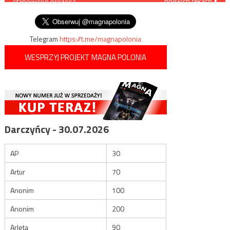
polskich rękach
stanowisko prezesa
wpisu
Facebooka?
Telegram
https://t.me/magnapolonia
WESPRZYJ PROJEKT MAGNA POLONIA
Darczyńcy - 30.07.2026
AP
30
Artur
70
Anonim
100
Anonim
200
Arleta
90