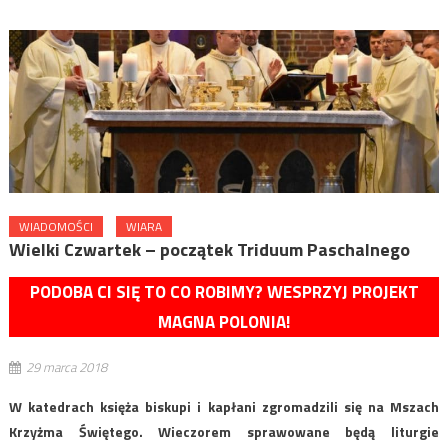
WIADOMOŚCI
WIARA
Wielki Czwartek – początek Triduum Paschalnego
PODOBA CI SIĘ TO CO ROBIMY? WESPRZYJ PROJEKT
MAGNA POLONIA!
29 marca 2018
W katedrach księża biskupi i kapłani zgromadzili się na Mszach
Krzyżma Świętego. Wieczorem sprawowane będą liturgie