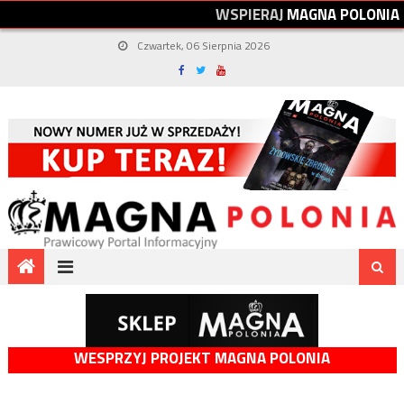
W
S
P
I
E
R
A
J
M
A
G
N
A
P
O
L
O
N
I
A
Czwartek, 06 Sierpnia 2026
WESPRZYJ PROJEKT MAGNA POLONIA