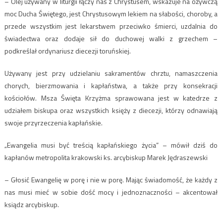
– Olej używany w liturgii łączy nas z Chrystusem, wskazuje na ożywczą
moc Ducha Świętego, jest Chrystusowym lekiem na słabości, choroby, a
przede wszystkim jest lekarstwem przeciwko śmierci, uzdalnia do
świadectwa oraz dodaje sił do duchowej walki z grzechem –
podkreślał ordynariusz diecezji toruńskiej.
Używany jest przy udzielaniu sakramentów chrztu, namaszczenia
chorych, bierzmowania i kapłaństwa, a także przy konsekracji
kościołów. Msza Święta Krzyżma sprawowana jest w katedrze z
udziałem biskupa oraz wszystkich księży z diecezji, którzy odnawiają
swoje przyrzeczenia kapłańskie.
„Ewangelia musi być treścią kapłańskiego życia” – mówił dziś do
kapłanów metropolita krakowski ks. arcybiskup Marek Jędraszewski
– Głosić Ewangelię w porę i nie w porę. Mając świadomość, że każdy z
nas musi mieć w sobie dość mocy i jednoznaczności – akcentował
ksiądz arcybiskup.