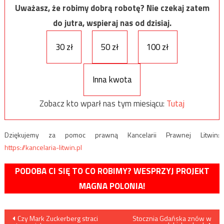
Uważasz, że robimy dobrą robotę? Nie czekaj zatem
do jutra, wspieraj nas od dzisiaj.
30 zł
50 zł
100 zł
Inna kwota
Zobacz kto wparł nas tym miesiącu:
Tutaj
Dziękujemy za pomoc prawną Kancelarii Prawnej Litwin:
https://kancelaria-litwin.pl
PODOBA CI SIĘ TO CO ROBIMY? WESPRZYJ PROJEKT
MAGNA POLONIA!
Nawigacja
Czy Mark Zuckerberg straci
Stocznia Gdańska znów w