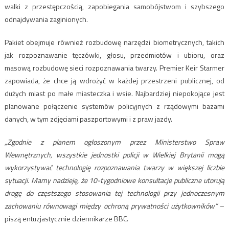
walki z przestępczością, zapobiegania samobójstwom i szybszego
odnajdywania zaginionych.
Pakiet obejmuje również rozbudowę narzędzi biometrycznych, takich
jak rozpoznawanie tęczówki, głosu, przedmiotów i ubioru, oraz
masową rozbudowę sieci rozpoznawania twarzy. Premier Keir Starmer
zapowiada, że chce ją wdrożyć w każdej przestrzeni publicznej, od
dużych miast po małe miasteczka i wsie. Najbardziej niepokojące jest
planowane połączenie systemów policyjnych z rządowymi bazami
danych, w tym zdjęciami paszportowymi i z praw jazdy.
„Zgodnie z planem ogłoszonym przez Ministerstwo Spraw
Wewnętrznych, wszystkie jednostki policji w Wielkiej Brytanii mogą
wykorzystywać technologię rozpoznawania twarzy w większej liczbie
sytuacji.
Mamy nadzieję, że 10-tygodniowe konsultacje publiczne utorują
drogę do częstszego stosowania tej technologii przy jednoczesnym
zachowaniu równowagi między ochroną prywatności użytkowników”
–
piszą entuzjastycznie dziennikarze BBC.