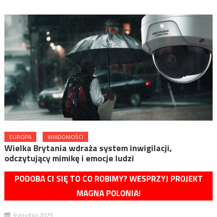
EUROPA
WIADOMOŚCI
Wielka Brytania wdraża system inwigilacji,
odczytujący mimikę i emocje ludzi
PODOBA CI SIĘ TO CO ROBIMY? WESPRZYJ PROJEKT
MAGNA POLONIA!
9 grudnia 2025