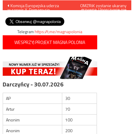
Nawigacja
Komisja Europejska uderza
OMZRiK zostanie ukarany
grzywną. Uporczywie nie
w serwis X. Domaga się
wykonuje wyroku
wpisu
cenzury
sądowego
Telegram
https://t.me/magnapolonia
WESPRZYJ PROJEKT MAGNA POLONIA
Darczyńcy - 30.07.2026
AP
30
Artur
70
Anonim
100
Anonim
200