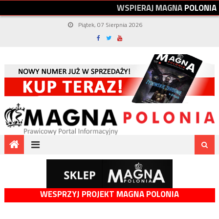
W
S
P
I
E
R
A
J
M
A
G
N
A
P
O
L
O
N
I
A
Piątek, 07 Sierpnia 2026
WESPRZYJ PROJEKT MAGNA POLONIA