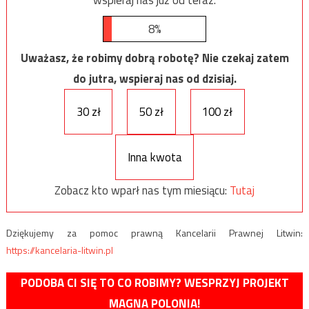
8%
Uważasz, że robimy dobrą robotę? Nie czekaj zatem
do jutra, wspieraj nas od dzisiaj.
30 zł
50 zł
100 zł
Inna kwota
Zobacz kto wparł nas tym miesiącu:
Tutaj
Dziękujemy za pomoc prawną Kancelarii Prawnej Litwin:
https://kancelaria-litwin.pl
PODOBA CI SIĘ TO CO ROBIMY? WESPRZYJ PROJEKT
MAGNA POLONIA!