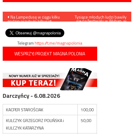
Nawigacja
Na Lampedusę w ciągu kilku
Tysiące młodych ludzi bawiły
się na festiwalu w Wuhan, w
godzin przybyło kilkuset
mieście w którym pojawił się
wpisu
imigrantów
koronawirus
Telegram
https://t.me/magnapolonia
WESPRZYJ PROJEKT MAGNA POLONIA
Darczyńcy - 6.08.2026
KACPER STAROŚCIAK
100,00
KULCZYK GRZEGORZ POLIŃSKA i
50,00
KULCZYK KATARZYNA