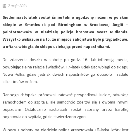
2 maja 2021
Siedemnastolatek został śmiertelnie ugodzony nożem w polskim
sklepie w Smethwick pod Birmingham w środkowej Anglii –
poinformowała w niedzielę policja hrabstwa West Midlands.
Wszystko wskazuje na to, że miejsce zabójstwa było przypadkowe,
a ofiara wbiegła do sklepu uciekając przed napastnikami.
Do zdarzenia doszło w sobotę po godz. 16. Jak informują media,
powołując się na relacje świadków, 17-latek uciekając wbiegł do sklepu
Nowa Polka, gdzie jednak dwóch napastników go dopadło i zadało
kilka ciosów nożem.
Rannego chłopaka próbowali ratować przypadkowi ludzie, odwożąc
samochodem do szpitala, ale samochód zderzył się z dwoma innymi
pojazdami. Ostatecznie nastolatek został zabrany przez karetkę
pogotowia do szpitala, gdzie stwierdzono zgon.
W nocy z soboty na niedzielę policja aresztowała 18-latka, który jest