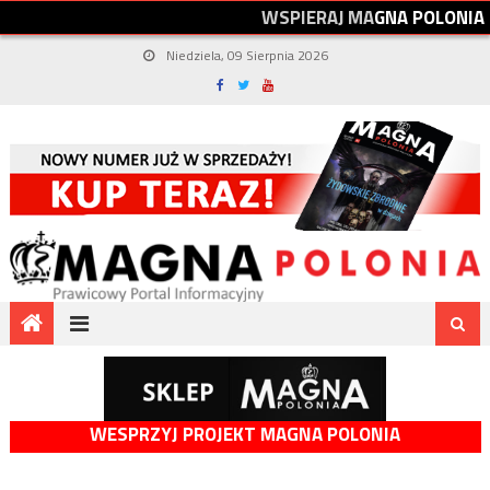
W
S
P
I
E
R
A
J
M
A
G
N
A
P
O
L
O
N
I
A
Niedziela, 09 Sierpnia 2026
WESPRZYJ PROJEKT MAGNA POLONIA