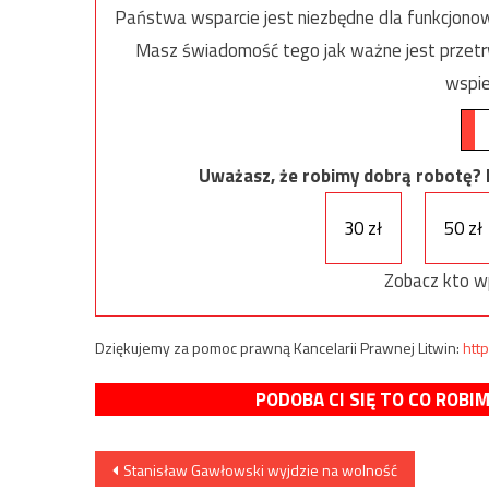
Państwa wsparcie jest niezbędne dla funkcjonow
Masz świadomość tego jak ważne jest przetrw
wspie
Uważasz, że robimy dobrą robotę? Ni
30 zł
50 zł
Zobacz kto w
Dziękujemy za pomoc prawną Kancelarii Prawnej Litwin:
http
PODOBA CI SIĘ TO CO ROBI
Nawigacja
Stanisław Gawłowski wyjdzie na wolność