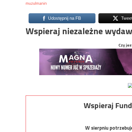
muzulmanin
Udostępnij na FB
Twee
Wspieraj niezależne wydaw
Czy jes
Wspieraj Fund
W sierpniu potrzebu