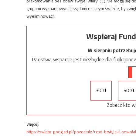
praktykowania bez obaw swojej wiary. (…) Nie mogę się do
grupami wyznaniowymi i rządami na całym świecie, by zwięk
wyeliminować”.
Wspieraj Fund
W sierpniu potrzebu
Państwa wsparcie jest niezbędne dla funkcjonow
30 zł
50 zł
Zobacz kto w
Więcej:
https://swiato-podglad.pl/pozostale/rzad-brytyjski-powola