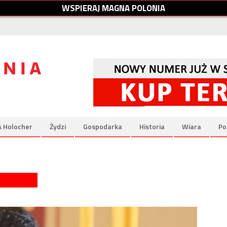
W
S
P
I
E
R
A
J
M
A
G
N
A
P
O
L
O
N
I
A
& Holocher
Żydzi
Gospodarka
Historia
Wiara
Po