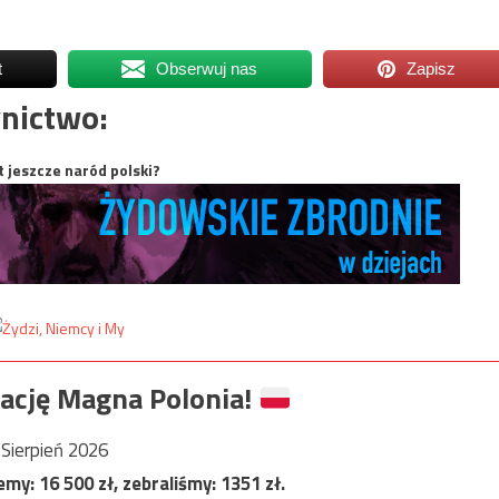
t
Obserwuj nas
Zapisz
nictwo:
t jeszcze naród polski?
ację Magna Polonia!
Sierpień 2026
jemy:
16 500
zł, zebraliśmy:
1351
zł.