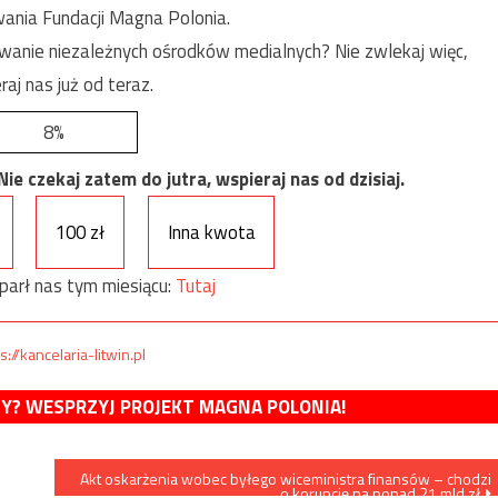
ania Fundacji Magna Polonia.
anie niezależnych ośrodków medialnych? Nie zwlekaj więc,
raj nas już od teraz.
8%
e czekaj zatem do jutra, wspieraj nas od dzisiaj.
100 zł
Inna kwota
parł nas tym miesiącu:
Tutaj
s://kancelaria-litwin.pl
MY? WESPRZYJ PROJEKT MAGNA POLONIA!
Akt oskarżenia wobec byłego wiceministra finansów – chodzi
o korupcję na ponad 21 mld zł