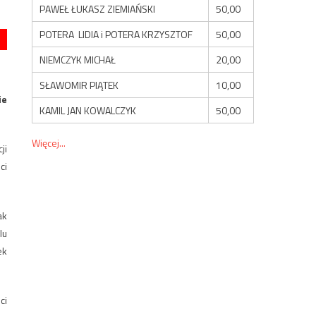
PAWEŁ ŁUKASZ ZIEMIAŃSKI
50,00
POTERA LIDIA i POTERA KRZYSZTOF
50,00
NIEMCZYK MICHAŁ
20,00
SŁAWOMIR PIĄTEK
10,00
ie
KAMIL JAN KOWALCZYK
50,00
Więcej...
ji
ci
ak
lu
ek
ci