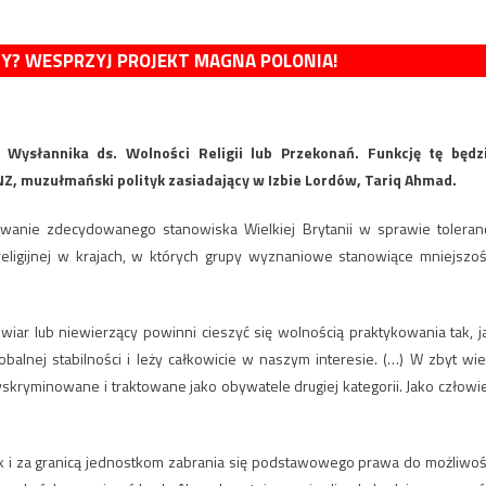
MY? WESPRZYJ PROJEKT MAGNA POLONIA!
 Wysłannika ds. Wolności Religii lub Przekonań. Funkcję tę będz
, muzułmański polityk zasiadający w Izbie Lordów, Tariq Ahmad.
ie zdecydowanego stanowiska Wielkiej Brytanii w sprawie toleranc
 religijnej w krajach, w których grupy wyznaniowe stanowiące mniejszoś
wiar lub niewierzący powinni cieszyć się wolnością praktykowania tak, j
lobalnej stabilności i leży całkowicie w naszym interesie. (…) W zbyt wie
yskryminowane i traktowane jako obywatele drugiej kategorii. Jako człowi
k i za granicą jednostkom zabrania się podstawowego prawa do możliwoś