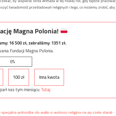
czekać, by wspierać lorda Ahmada w tej nowej roli, gdy będzie pracować
szyć świadomość prześladowań religijnych i tego, co możemy zrobić, aby 
ację Magna Polonia!
jemy:
16 500
zł, zebraliśmy:
1351
zł.
ania Fundacji Magna Polonia.
8%
100 zł
Inna kwota
parł nas tym miesiącu:
Tutaj
l-specjalna-jednostke-do-walki-o-wolnosc-religijna-na-jej-czele-stanal-