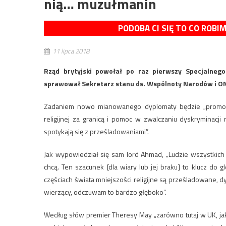
nią… muzułmanin
PODOBA CI SIĘ TO CO ROBI
11 lipca 2018
Rząd brytyjski powołał po raz pierwszy Specjalnego
sprawował Sekretarz stanu ds. Wspólnoty Narodów i ONZ
Zadaniem nowo mianowanego dyplomaty będzie „promowan
religijnej za granicą i pomoc w zwalczaniu dyskryminacji
spotykają się z prześladowaniami”.
Jak wypowiedział się sam lord Ahmad, „Ludzie wszystkich 
chcą. Ten szacunek [dla wiary lub jej braku] to klucz do g
częściach świata mniejszości religijne są prześladowane, d
wierzący, odczuwam to bardzo głęboko”.
Według słów premier Theresy May „zarówno tutaj w UK, ja