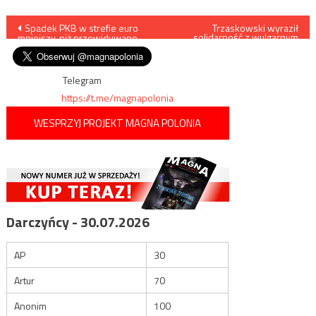
Nawigacja
Spadek PKB w strefie euro
Trzaskowski wyraził
solidarność z wulgarnym
mniejszy, niż przewidywano
prowokatorem zakłócającym
wpisu
Marsz Powstania
Warszawskiego
Telegram
https://t.me/magnapolonia
WESPRZYJ PROJEKT MAGNA POLONIA
Darczyńcy - 30.07.2026
AP
30
Artur
70
Anonim
100