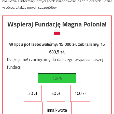
nie udziela informacji dotyczących narodowości osób biorących udział
w bójce, a także innych szczegółów.
Wspieraj Fundację Magna Polonia!
W lipcu potrzebowaliśmy:
15 000
zł, zebraliśmy:
15
633,5
zł.
Dziękujemy! i zachęcamy do dalszego wsparcia naszej
fundacji.
104%
30 zł
50 zł
100 zł
Inna kwota