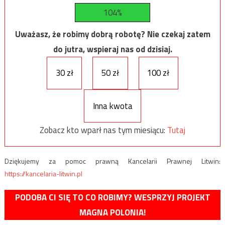
104%
Uważasz, że robimy dobrą robotę? Nie czekaj zatem
do jutra, wspieraj nas od dzisiaj.
30 zł
50 zł
100 zł
Inna kwota
Zobacz kto wparł nas tym miesiącu:
Tutaj
Dziękujemy za pomoc prawną Kancelarii Prawnej Litwin:
https://kancelaria-litwin.pl
PODOBA CI SIĘ TO CO ROBIMY? WESPRZYJ PROJEKT
MAGNA POLONIA!