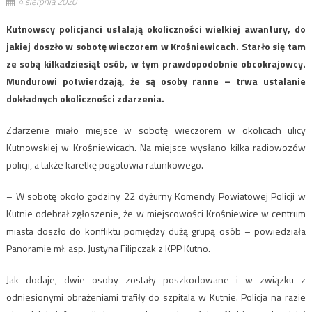
4 sierpnia 2020
Kutnowscy policjanci ustalają okoliczności wielkiej awantury, do
jakiej doszło w sobotę wieczorem w Krośniewicach. Starło się tam
ze sobą kilkadziesiąt osób, w tym prawdopodobnie obcokrajowcy.
Mundurowi potwierdzają, że są osoby ranne – trwa ustalanie
dokładnych okoliczności zdarzenia.
Zdarzenie miało miejsce w sobotę wieczorem w okolicach ulicy
Kutnowskiej w Krośniewicach. Na miejsce wysłano kilka radiowozów
policji, a także karetkę pogotowia ratunkowego.
– W sobotę około godziny 22 dyżurny Komendy Powiatowej Policji w
Kutnie odebrał zgłoszenie, że w miejscowości Krośniewice w centrum
miasta doszło do konfliktu pomiędzy dużą grupą osób – powiedziała
Panoramie mł. asp. Justyna Filipczak z KPP Kutno.
Jak dodaje, dwie osoby zostały poszkodowane i w związku z
odniesionymi obrażeniami trafiły do szpitala w Kutnie. Policja na razie