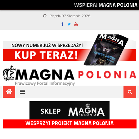
W
S
P
I
E
R
A
J
M
A
G
N
A
P
O
L
O
N
I
A
Piątek, 07 Sierpnia 2026
WESPRZYJ PROJEKT MAGNA POLONIA