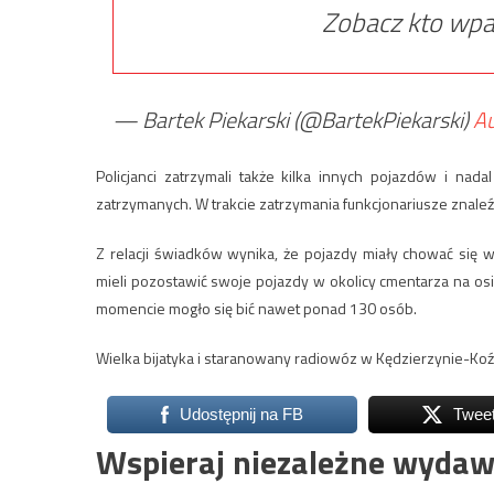
Zobacz kto wpa
— Bartek Piekarski (@BartekPiekarski)
Au
Policjanci zatrzymali także kilka innych pojazdów i nada
zatrzymanych. W trakcie zatrzymania funkcjonariusze znaleź
Z relacji świadków wynika, że pojazdy miały chować się w
mieli pozostawić swoje pojazdy w okolicy cmentarza na osi
momencie mogło się bić nawet ponad 130 osób.
Wielka bijatyka i staranowany radiowóz w Kędzierzynie-Koź
Udostępnij na FB
Twee
Wspieraj niezależne wydaw