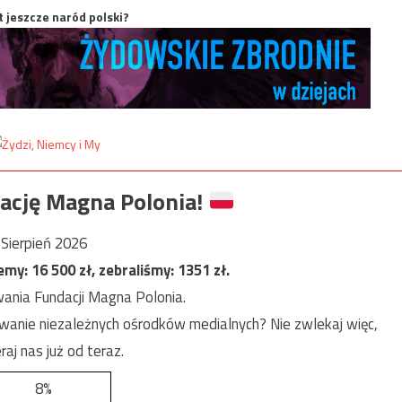
t jeszcze naród polski?
ację Magna Polonia!
Sierpień 2026
jemy:
16 500
zł, zebraliśmy:
1351
zł.
ania Fundacji Magna Polonia.
anie niezależnych ośrodków medialnych? Nie zwlekaj więc,
raj nas już od teraz.
8%