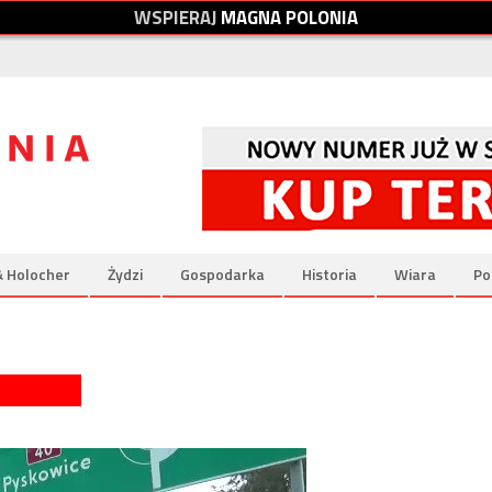
W
S
P
I
E
R
A
J
M
A
G
N
A
P
O
L
O
N
I
A
& Holocher
Żydzi
Gospodarka
Historia
Wiara
Po