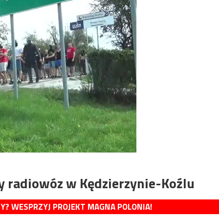
y radiowóz w Kędzierzynie-Koźlu
MY? WESPRZYJ PROJEKT MAGNA POLONIA!