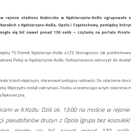
w rejonie stadionu Kuźniczka w Kędzierzynie-Koźlu zgrupowało s
łkarskich z Kędzierzyna-Koźla, Opola i Częstochowy, pomiędzy który
mogło się bić nawet ponad 130 osób – czytamy na portalu Prosto
między TS Chemik Kędzierzyn-Koźle a LZS Skorogoszcz. Jak poinformowa
wej Policji w Kędzierzynie-Koźlu, funkcjonariusze wkroczyli do działań
ekało trzech mężczyzn, staranował policyjny radiowóz. Do zdarzenia dosz
czkę. Mężczyźni zostali zatrzymani. Osoby uczestniczące w tym zdarzeniu n
a Nakoneczna.
icami w K.Koźlu. Dziś ok. 13:00 na moście w rejonie
ji pseudofanów drużyn z Opola (grupa bez koszulek)
umie mogło się bić nawet ponad 130 osób.