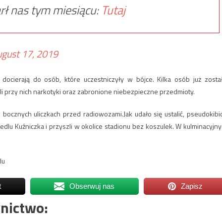
rł nas tym miesiącu:
Tutaj
gust 17, 2019
l docierają do osób, które uczestniczyły w bójce. Kilka osób już zosta
li przy nich narkotyki oraz zabronione niebezpieczne przedmioty.
 bocznych uliczkach przed radiowozami.Jak udało się ustalić, pseudokibi
edlu Kuźniczka i przyszli w okolice stadionu bez koszulek. W kulminacyjn
lu
t
Obserwuj nas
Zapisz
nictwo: