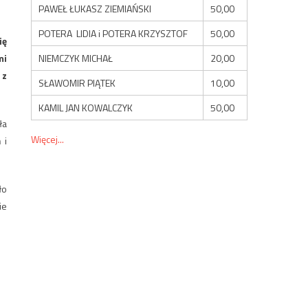
PAWEŁ ŁUKASZ ZIEMIAŃSKI
50,00
POTERA LIDIA i POTERA KRZYSZTOF
50,00
ię
NIEMCZYK MICHAŁ
20,00
mi
 z
SŁAWOMIR PIĄTEK
10,00
KAMIL JAN KOWALCZYK
50,00
ła
Więcej...
 i
ło
ie