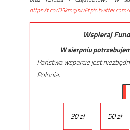
https://t.co/D5kmqJsWFf
pic.twitter.co
Wspieraj Fund
W sierpniu potrzebuje
Państwa wsparcie jest niezbędn
Polonia.
30 zł
50 zł