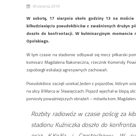
18 sierpnia 2019
W sobotę, 17 sierpnia około godziny 13 na moście 
kilkudziesięciu pseudokibiców z zwaśnionych drużyn pi
doszło do konfrontacji. W kulminacyjnym momencie 
Opolskiego.
W tym czasie na stadionie odbywał się mecz piłkarski po
komisarz Magdalena Nakoneczna, rzecznik Komendy Powiato
zapobiegli eskalacji agresywnych zachowań.
Pseudokibice zaczęli uciekać.Jeden z pojazdów, którym uci
na ulicy 8 Marca w Sławięcicach. Pojazd wjechał w ślepą uli
poniosły poważniejszych obrażeń – mówiła kom. Magdalen
Rozbity radiowóz w czasie pościg za kib
stadionu Kuźniczka doszło do konfrontac
oraz K.Koźla i Częstochowy. W s