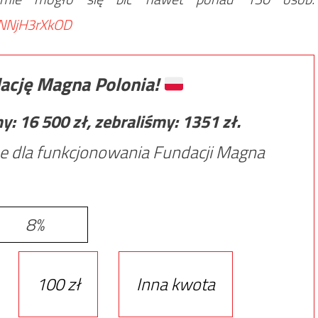
m/NNjH3rXkOD
ację Magna Polonia!
my:
16 500
zł, zebraliśmy:
1351
zł.
e dla funkcjonowania Fundacji Magna
8%
100 zł
Inna kwota