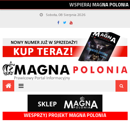
W
S
P
I
E
R
A
J
M
A
G
N
A
P
O
L
O
N
I
A
Sobota, 08 Sierpnia 2026
WESPRZYJ PROJEKT MAGNA POLONIA