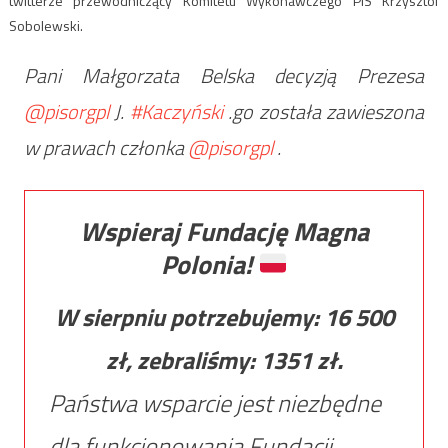
twitterze przewodniczący Komitetu Wykonawczego PiS Krzysztof
Sobolewski.
Pani Małgorzata Belska decyzją Prezesa
@pisorgpl
J.
#Kaczyński
.go została zawieszona
w prawach członka
@pisorgpl
.
Wspieraj Fundację Magna
Polonia!
W sierpniu potrzebujemy:
16 500
zł, zebraliśmy:
1351
zł.
Państwa wsparcie jest niezbędne
dla funkcjonowania Fundacji