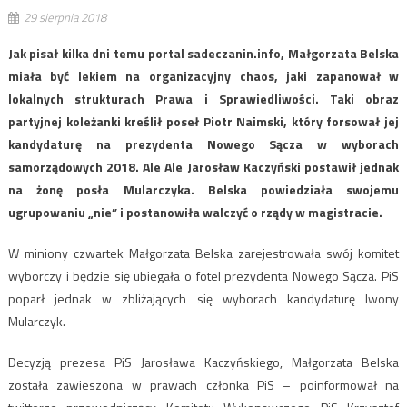
29 sierpnia 2018
Jak pisał kilka dni temu portal sadeczanin.info, Małgorzata Belska
miała być lekiem na organizacyjny chaos, jaki zapanował w
lokalnych strukturach Prawa i Sprawiedliwości. Taki obraz
partyjnej koleżanki kreślił poseł Piotr Naimski, który forsował jej
kandydaturę na prezydenta Nowego Sącza w wyborach
samorządowych 2018. Ale Ale Jarosław Kaczyński postawił jednak
na żonę posła Mularczyka. Belska powiedziała swojemu
ugrupowaniu „nie” i postanowiła walczyć o rządy w magistracie.
W miniony czwartek Małgorzata Belska zarejestrowała swój komitet
wyborczy i będzie się ubiegała o fotel prezydenta Nowego Sącza. PiS
poparł jednak w zbliżających się wyborach kandydaturę Iwony
Mularczyk.
Decyzją prezesa PiS Jarosława Kaczyńskiego, Małgorzata Belska
została zawieszona w prawach członka PiS – poinformował na