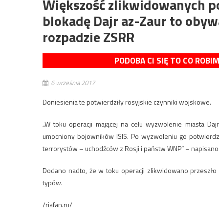
Większość zlikwidowanych p
blokadę Dajr az-Zaur to obyw
rozpadzie ZSRR
PODOBA CI SIĘ TO CO ROBI
6 września 2017
Doniesienia te potwierdziły rosyjskie czynniki wojskowe.
„W toku operacji mającej na celu wyzwolenie miasta Daj
umocniony bojowników ISIS. Po wyzwoleniu go potwierdzi
terrorystów – uchodźców z Rosji i państw WNP” – napisano 
Dodano nadto, że w toku operacji zlikwidowano przeszło
typów.
/riafan.ru/