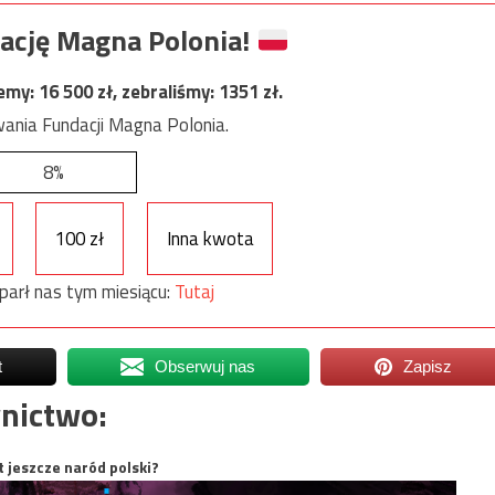
ację Magna Polonia!
jemy:
16 500
zł, zebraliśmy:
1351
zł.
ania Fundacji Magna Polonia.
8%
100 zł
Inna kwota
parł nas tym miesiącu:
Tutaj
t
Obserwuj nas
Zapisz
nictwo:
t jeszcze naród polski?