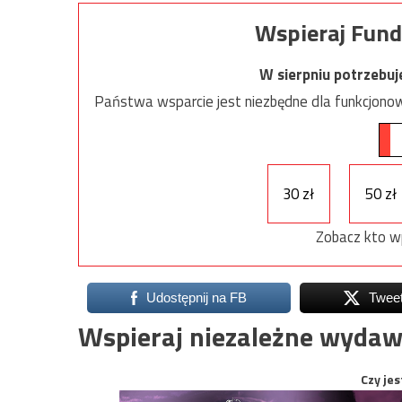
Wspieraj Fund
W sierpniu potrzebu
Państwa wsparcie jest niezbędne dla funkcjonow
30 zł
50 zł
Zobacz kto w
Udostępnij na FB
Twee
Wspieraj niezależne wydaw
Czy jes