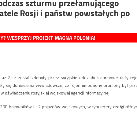
odczas szturmu przełamującego
atele Rosji i państw powstałych po
MY? WESPRZYJ PROJEKT MAGNA POLONIA!
r az-Zaur został zdobyty przez syryjskie oddziały szturmowe duży rej
ły się doniesienia wywiadowcze, że rejon umocniony broniony był prz
w oświadczeniu rosyjskiej wojskowej agencji informacyjnej.
 200 bojowników i 12 pojazdów wojskowych, w tym cztery czołgi różny