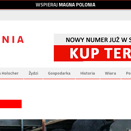
W
S
P
I
E
R
A
J
M
A
G
N
A
P
O
L
O
N
I
A
& Holocher
Żydzi
Gospodarka
Historia
Wiara
Po