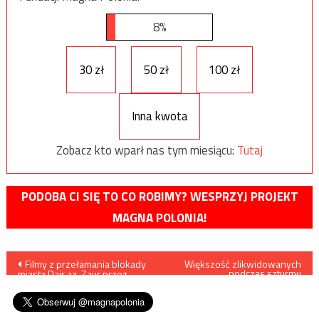
8%
30 zł
50 zł
100 zł
Inna kwota
Zobacz kto wparł nas tym miesiącu:
Tutaj
PODOBA CI SIĘ TO CO ROBIMY? WESPRZYJ PROJEKT
MAGNA POLONIA!
Nawigacja
Filmy z przełamania blokady
Większość zlikwidowanych
podczas szturmu
miasta Dajr az-Zaur przez
przełamującego blokadę Dajr
wpisu
syryjskie siły rządowe
az-Zaur to obywatele Rosji i
państw powstałych po
rozpadzie ZSRR