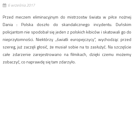
6 września 2017
Przed meczem eliminacyjnym do mistrzostw świata w piłce nożnej
Dania : Polska doszło do skandalicznego incydentu. Duńskim
policjantom nie spodobał się jeden z polskich kibiców i skatowali go do
nieprzytomności. Niektórzy „światli europejczycy”, wychodząc przed
szereg, już zaczęli głosić, że musiał sobie na to zasłużyć. Na szczęście
całe zdarzenie zarejestrowano na filmikach, dzięki czemu możemy
zobaczyć, co naprawdę się tam zdarzyło.