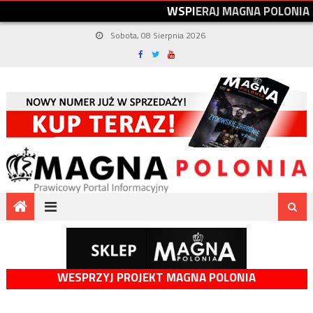
W
S
P
I
E
R
A
J
M
A
G
N
A
P
O
L
O
N
I
A
Sobota, 08 Sierpnia 2026
WESPRZYJ PROJEKT MAGNA POLONIA