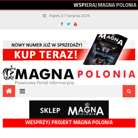
W
S
P
I
E
R
A
J
M
A
G
N
A
P
O
L
O
N
I
A
Piątek, 07 Sierpnia 2026
WESPRZYJ PROJEKT MAGNA POLONIA