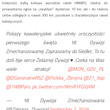
kolejności trafią kołowe wyrzutnie rakiet HIMARS, zdolne do
prowadzenia ognia na „zwykłym” dystansie 70 km, ale i do rażenia
celów odległych o nawet 300 km, pociskami o charakterystyce rakiet
balistycznych.
Pokazy kawaleryjskie uświetniły uroczystości
pierwszego święta 18 Dywizji
Zmechanizowanej. Zapraszamy do Siedlec. To tu
dziś bije serce Żelaznej Dywizji ♥️ Czeka na Was
wiele atrakcji!
@MON_GOV_PL
@DGeneralneRSZ
@Polska_Zbrojna
@21_bsp
@1WBPanc
pic.twitter.com/WmR1FGVjXM
— 18 Dywizja Zmechanizowana
(@Zelazna_Dywizja)
September 7, 2019