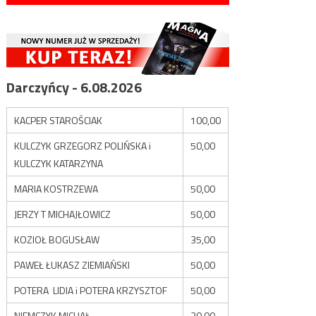
Darczyńcy - 6.08.2026
KACPER STAROŚCIAK
100,00
KULCZYK GRZEGORZ POLIŃSKA i
50,00
KULCZYK KATARZYNA
MARIA KOSTRZEWA
50,00
JERZY T MICHAJŁOWICZ
50,00
KOZIOŁ BOGUSŁAW
35,00
PAWEŁ ŁUKASZ ZIEMIAŃSKI
50,00
POTERA LIDIA i POTERA KRZYSZTOF
50,00
NIEMCZYK MICHAŁ
20,00