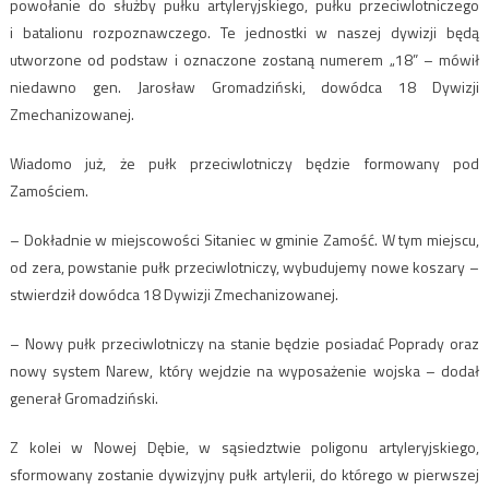
powołanie do służby pułku artyleryjskiego, pułku przeciwlotniczego
i batalionu rozpoznawczego. Te jednostki w naszej dywizji będą
utworzone od podstaw i oznaczone zostaną numerem „18” – mówił
niedawno gen. Jarosław Gromadziński, dowódca 18 Dywizji
Zmechanizowanej.
Wiadomo już, że pułk przeciwlotniczy będzie formowany pod
Zamościem.
– Dokładnie w miejscowości Sitaniec w gminie Zamość. W tym miejscu,
od zera, powstanie pułk przeciwlotniczy, wybudujemy nowe koszary –
stwierdził dowódca 18 Dywizji Zmechanizowanej.
– Nowy pułk przeciwlotniczy na stanie będzie posiadać Poprady oraz
nowy system Narew, który wejdzie na wyposażenie wojska – dodał
generał Gromadziński.
Z kolei w Nowej Dębie, w sąsiedztwie poligonu artyleryjskiego,
sformowany zostanie dywizyjny pułk artylerii, do którego w pierwszej