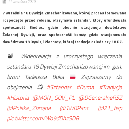
11 września 2019
7 września 18 Dywizja Zmechanizowana, której proces formowana
rozpoczęto przed rokiem, otrzymała sztandar, który ufundowała
społeczność Siedlec, gdzie obecnie stacjonuje dowództwo
Żelaznej Dywizji, oraz społeczność Łomży gdzie stacjonowało
dowództwo 18 Dywizji Piechoty, której tradycje dziedziczy 18 DZ.
📽️
Wideorelacja z uroczystego wręczenia
sztandaru 18 Dywizji Zmechanizowanej im. gen.
broni Tadeusza Buka
Zapraszamy do
obejrzenia
📺
#Sztandar
#Duma
#Tradycja
#Historia
@MON_GOV_PL
@DGeneralneRSZ
@Polska_Zbrojna
@1WBPanc
@21_bsp
pic.twitter.com/Wo9dDhzSDB