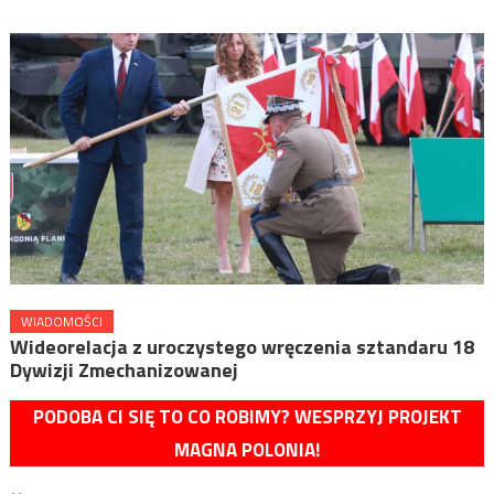
WIADOMOŚCI
Wideorelacja z uroczystego wręczenia sztandaru 18
Dywizji Zmechanizowanej
PODOBA CI SIĘ TO CO ROBIMY? WESPRZYJ PROJEKT
MAGNA POLONIA!