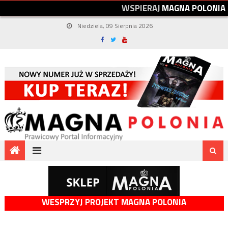
W
S
P
I
E
R
A
J
M
A
G
N
A
P
O
L
O
N
I
A
Niedziela, 09 Sierpnia 2026
WESPRZYJ PROJEKT MAGNA POLONIA