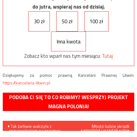
do jutra, wspieraj nas od dzisiaj.
30 zł
50 zł
100 zł
Inna kwota
Zobacz kto wparł nas tym miesiącu:
Tutaj
Dziękujemy za pomoc prawną Kancelarii Prawnej Litwin:
https://kancelaria-litwin.pl
PODOBA CI SIĘ TO CO ROBIMY? WESPRZYJ PROJEKT
MAGNA POLONIA!
Nawigacja
Tak żarliwie walczyła z
Młodzi ludzie ukradli
samochód i urządzili sobie
„przyzwoleniem na przemoc
rajd ulicami miasta /film/
domową”, dziś staje w