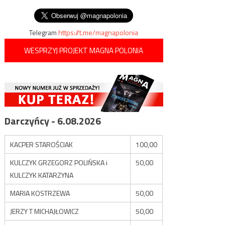
wpisu
„obronie prywatności”
Telegram
https://t.me/magnapolonia
WESPRZYJ PROJEKT MAGNA POLONIA
Darczyńcy - 6.08.2026
KACPER STAROŚCIAK
100,00
KULCZYK GRZEGORZ POLIŃSKA i
50,00
KULCZYK KATARZYNA
MARIA KOSTRZEWA
50,00
JERZY T MICHAJŁOWICZ
50,00