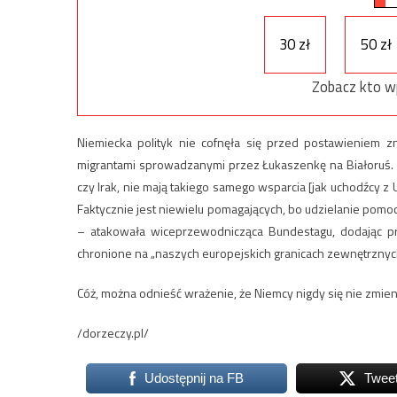
30 zł
50 zł
Zobacz kto w
Niemiecka polityk nie cofnęła się przed postawieniem 
migrantami sprowadzanymi przez Łukaszenkę na Białoruś. – 
czy Irak, nie mają takiego samego wsparcia [jak uchodźcy z 
Faktycznie jest niewielu pomagających, bo udzielanie pomo
– atakowała wiceprzewodnicząca Bundestagu, dodając pr
chronione na „naszych europejskich granicach zewnętrznyc
Cóż, można odnieść wrażenie, że Niemcy nigdy się nie zmien
/dorzeczy.pl/
Udostępnij na FB
Twee