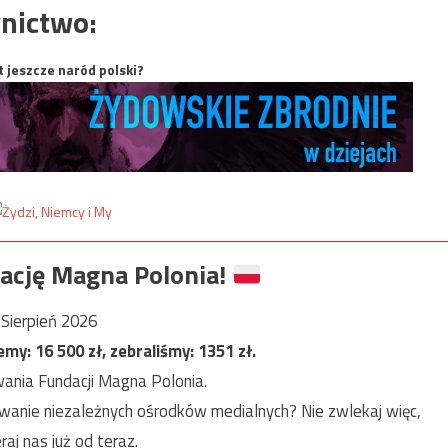
nictwo:
t jeszcze naród polski?
ację Magna Polonia!
Sierpień 2026
jemy:
16 500
zł, zebraliśmy:
1351
zł.
ania Fundacji Magna Polonia.
anie niezależnych ośrodków medialnych? Nie zwlekaj więc,
raj nas już od teraz.