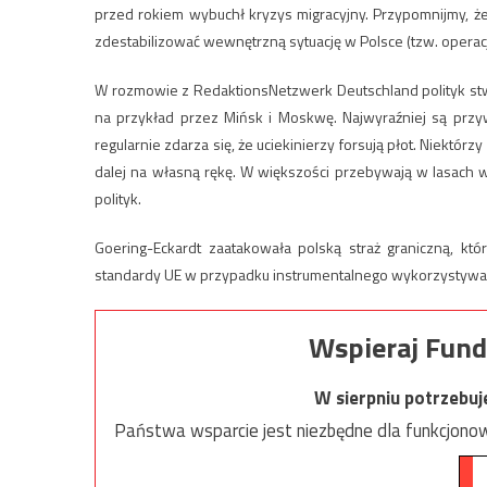
przed rokiem wybuchł kryzys migracyjny. Przypomnijmy, ż
zdestabilizować wewnętrzną sytuację w Polsce (tzw. operacj
W rozmowie z RedaktionsNetzwerk Deutschland polityk stwi
na przykład przez Mińsk i Moskwę. Najwyraźniej są przyw
regularnie zdarza się, że uciekinierzy forsują płot. Niektórz
dalej na własną rękę. W większości przebywają w lasach w
polityk.
Goering-Eckardt zaatakowała polską straż graniczną, kt
standardy UE w przypadku instrumentalnego wykorzystywania 
Wspieraj Fund
W sierpniu potrzebu
Państwa wsparcie jest niezbędne dla funkcjonow