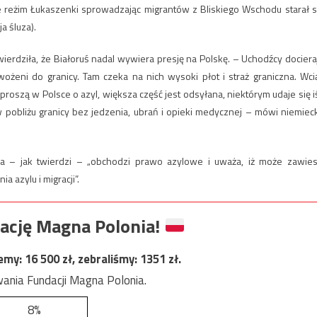
e reżim Łukaszenki sprowadzając migrantów z Bliskiego Wschodu starał s
a śluza).
erdziła, że Białoruś nadal wywiera presję na Polskę. – Uchodźcy dociera
ożeni do granicy. Tam czeka na nich wysoki płot i straż graniczna. Wci
y proszą w Polsce o azyl, większa część jest odsyłana, niektórym udaje się i
 pobliżu granicy bez jedzenia, ubrań i opieki medycznej – mówi niemiec
óra – jak twierdzi – „obchodzi prawo azylowe i uważa, iż może zawies
azylu i migracji”.
ację Magna Polonia!
jemy:
16 500
zł, zebraliśmy:
1351
zł.
ania Fundacji Magna Polonia.
8%