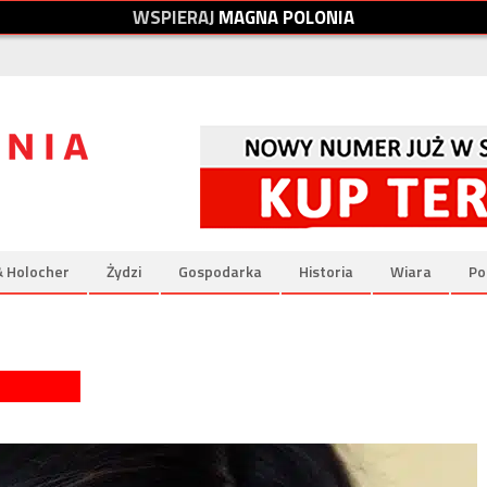
W
S
P
I
E
R
A
J
M
A
G
N
A
P
O
L
O
N
I
A
& Holocher
Żydzi
Gospodarka
Historia
Wiara
Po