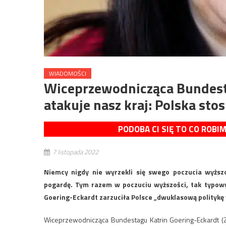
WIADOMOŚCI
Wiceprzewodnicząca Bundest
atakuje nasz kraj: Polska st
PODOBA CI SIĘ TO CO ROBI
7 listopada 2022
Niemcy nigdy nie wyrzekli się swego poczucia wyżs
pogardę. Tym razem w poczuciu wyższości, tak typow
Goering-Eckardt zarzuciła Polsce „dwuklasową polityk
Wiceprzewodnicząca Bundestagu Katrin Goering-Eckardt (Zi