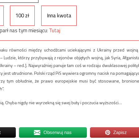
100 zł
Inna kwota
parł nas tym miesiącu:
Tutaj
znaku równości między uchodźcami uciekającymi z Ukrainy przed wojną
Ludzie, którzy przybywają z rejonów objętych wojną, jak Syria, Afganist
Ukrainy – red.]. Najwyraźniej panuje tam coś w rodzaju dwuklasowej polityk
cy jest utrudnione. Polski rząd PiS wywiera ogromny nacisk na pomagający
zy tym obłudnie, że prawo europejskie musi być stosowane, bronione
h”.
ią. Chyba nigdy nie wyrzekną się swej buty i poczucia wyższości…
t
Obserwuj nas
Zapisz