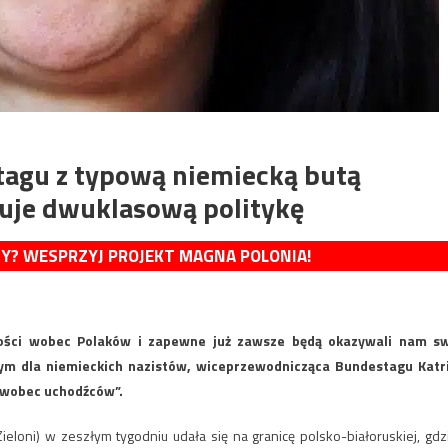
agu z typową niemiecką butą
osuje dwuklasową politykę
MY? WESPRZYJ PROJEKT MAGNA POLONIA!
zości wobec Polaków i zapewne już zawsze będą okazywali nam s
ym dla niemieckich nazistów, wiceprzewodnicząca Bundestagu Katr
ę wobec uchodźców”.
eloni) w zeszłym tygodniu udała się na granicę polsko-białoruskiej, gdz