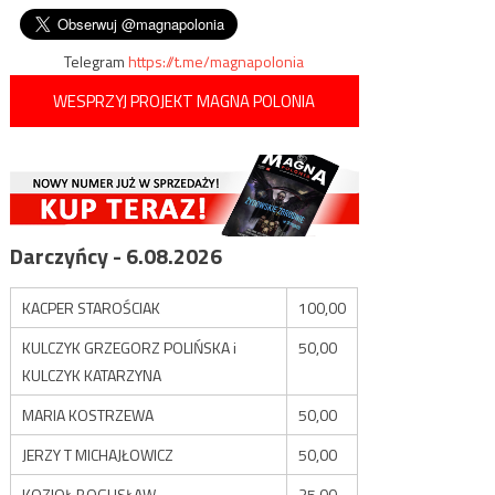
formie hybrydowej
wpisu
Telegram
https://t.me/magnapolonia
WESPRZYJ PROJEKT MAGNA POLONIA
Darczyńcy - 6.08.2026
KACPER STAROŚCIAK
100,00
KULCZYK GRZEGORZ POLIŃSKA i
50,00
KULCZYK KATARZYNA
MARIA KOSTRZEWA
50,00
JERZY T MICHAJŁOWICZ
50,00
KOZIOŁ BOGUSŁAW
35,00