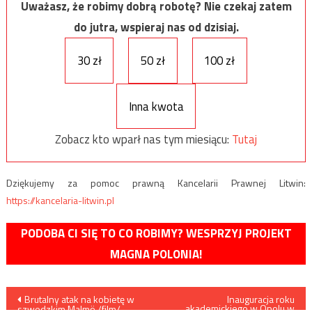
Uważasz, że robimy dobrą robotę? Nie czekaj zatem
do jutra, wspieraj nas od dzisiaj.
30 zł
50 zł
100 zł
Inna kwota
Zobacz kto wparł nas tym miesiącu:
Tutaj
Dziękujemy za pomoc prawną Kancelarii Prawnej Litwin:
https://kancelaria-litwin.pl
PODOBA CI SIĘ TO CO ROBIMY? WESPRZYJ PROJEKT
MAGNA POLONIA!
Nawigacja
Brutalny atak na kobietę w
Inauguracja roku
akademickiego w Opolu w
szwedzkim Malmö /film/