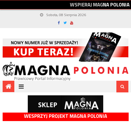
W
S
P
I
E
R
A
J
M
A
G
N
A
P
O
L
O
N
I
A
Sobota, 08 Sierpnia 2026
WESPRZYJ PROJEKT MAGNA POLONIA