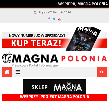
W
S
P
I
E
R
A
J
M
A
G
N
A
P
O
L
O
N
I
A
Piątek, 07 Sierpnia 2026
WESPRZYJ PROJEKT MAGNA POLONIA