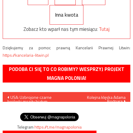
Inna kwota
Zobacz kto wparł nas tym miesiącu:
Tutaj
Dziękujemy za pomoc prawną Kancelarii Prawnej Litwin:
https://kancelaria-litwin.pl
PODOBA CI SIĘ TO CO ROBIMY? WESPRZYJ PROJEKT
MAGNA POLONIA!
Nawigacja
USA: Uzbrojone czarne
Kolejna klęska Adama
Bodnara
bojówki groziły białym
wpisu
kierowcom w Dzień
Niepodległości (VIDEO)
Telegram
https://t.me/magnapolonia