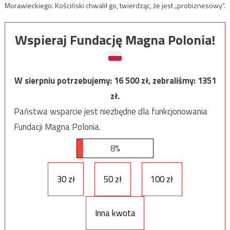
Morawieckiego. Kościński chwalił go, twierdząc, że jest „probiznesowy”.
Wspieraj Fundację Magna Polonia!
W sierpniu potrzebujemy:
16 500
zł, zebraliśmy:
1351
zł.
Państwa wsparcie jest niezbędne dla funkcjonowania
Fundacji Magna Polonia.
8%
30 zł
50 zł
100 zł
Inna kwota