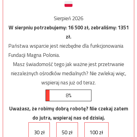
Sierpień 2026
W sierpniu potrzebujemy:
16 500
zł, zebraliśmy:
1351
zł.
Państwa wsparcie jest niezbędne dla funkcjonowania
Fundacji Magna Polonia.
Masz świadomość tego jak ważne jest przetrwanie
niezależnych ośrodków medialnych? Nie zwlekaj więc,
wspieraj nas już od teraz.
8%
Uważasz, że robimy dobrą robotę? Nie czekaj zatem
do jutra, wspieraj nas od dzisiaj.
30 zł
50 zł
100 zł