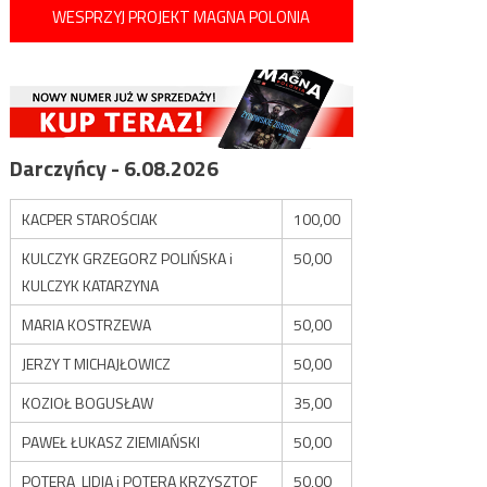
WESPRZYJ PROJEKT MAGNA POLONIA
Darczyńcy - 6.08.2026
KACPER STAROŚCIAK
100,00
KULCZYK GRZEGORZ POLIŃSKA i
50,00
KULCZYK KATARZYNA
MARIA KOSTRZEWA
50,00
JERZY T MICHAJŁOWICZ
50,00
KOZIOŁ BOGUSŁAW
35,00
PAWEŁ ŁUKASZ ZIEMIAŃSKI
50,00
POTERA LIDIA i POTERA KRZYSZTOF
50,00