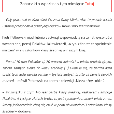
Zobacz kto wparł nas tym miesiącu:
Tutaj
–
Gdy pracował w Kancelarii Prezesa Rady Ministrów, to prawie każda
ustawa przechodziła przez jego biurko
– mówił minister finansów.
Piotr Patkowski niechlubnie zasłynął wypowiedzią na temat wysokości
wymarzonej pensji Polaków. Jak twierdził, „4 tys. zł brutto to spełnienie
marzeń” wielu członków klasy średniej w naszym kraju.
–
Ponad 10 mln Polaków, tj. 70 procent ludności w wieku produkcyjnym,
zalicza samych siebie do klasy średniej (…) Okazuje się, że bardzo duża
część tych ludzi uważa pensję 4 tysięcy złotych brutto za pensję swoich
marzeń
– mówił Patkowski na antenie telewizji „Niezależny Lublin”.
–
W związku z czym PiS jest partią klasy średniej, realizujemy ambicje
Polaków. 4 tysiące złotych brutto to jest spełnienie marzeń wielu z nas,
którzy jednocześnie chcą się czuć w pełni obywatelami i członkami klasy
średniej
– dodawał.