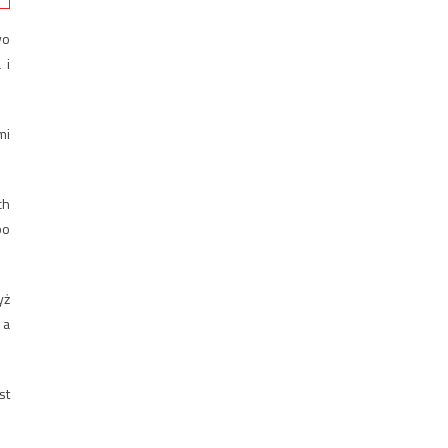
wo
 i
mi
ch
bo
yż
 a
st