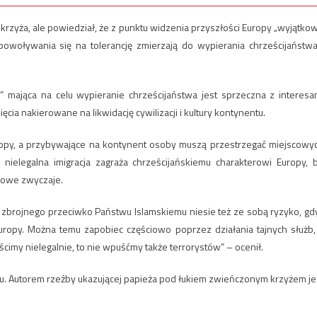
krzyża, ale powiedział, że z punktu widzenia przyszłości Europy „wyjątko
owoływania się na tolerancję zmierzają do wypierania chrześcijaństwa
 mająca na celu wypieranie chrześcijaństwa jest sprzeczna z interesa
ia nakierowane na likwidację cywilizacji i kultury kontynentu.
Europy, a przybywające na kontynent osoby muszą przestrzegać miejscowy
e nielegalna imigracja zagraża chrześcijańskiemu charakterowi Europy, 
scowe zwyczaje.
zbrojnego przeciwko Państwu Islamskiemu niesie też ze sobą ryzyko, gd
uropy. Można temu zapobiec częściowo poprzez działania tajnych służb,
ścimy nielegalnie, to nie wpuśćmy także terrorystów” – ocenił.
ku. Autorem rzeźby ukazującej papieża pod łukiem zwieńczonym krzyżem je