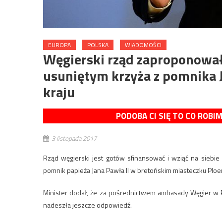
EUROPA
POLSKA
WIADOMOŚCI
Węgierski rząd zaproponowa
usuniętym krzyża z pomnika J
kraju
PODOBA CI SIĘ TO CO ROBI
3 listopada 2017
Rząd węgierski jest gotów sfinansować i wziąć na siebie
pomnik papieża Jana Pawła II w bretońskim miasteczku Ploer
Minister dodał, że za pośrednictwem ambasady Węgier w P
nadeszła jeszcze odpowiedź.