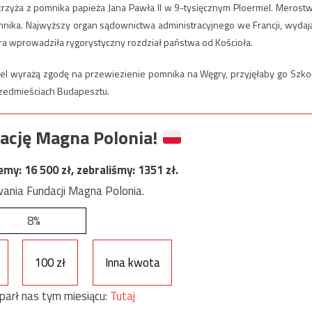
krzyża z pomnika papieża Jana Pawła II w 9-tysięcznym Ploermel. Merost
omnika. Najwyższy organ sądownictwa administracyjnego we Francji, wydaj
tóra wprowadziła rygorystyczny rozdział państwa od Kościoła.
mel wyrażą zgodę na przewiezienie pomnika na Węgry, przyjęłaby go Szko
zedmieściach Budapesztu.
ację Magna Polonia!
jemy:
16 500
zł, zebraliśmy:
1351
zł.
ania Fundacji Magna Polonia.
8%
100 zł
Inna kwota
parł nas tym miesiącu:
Tutaj