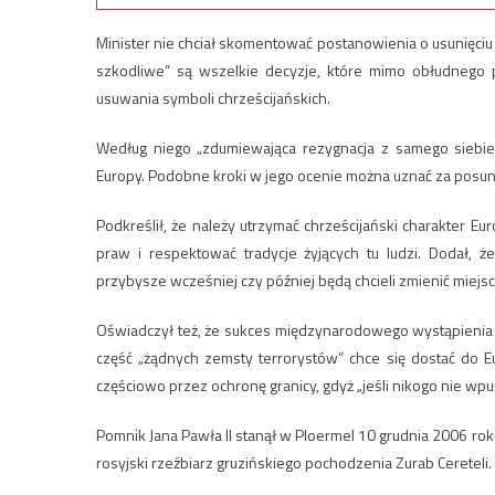
Minister nie chciał skomentować postanowienia o usunięciu 
szkodliwe” są wszelkie decyzje, które mimo obłudnego p
usuwania symboli chrześcijańskich.
Według niego „zdumiewająca rezygnacja z samego siebie”
Europy. Podobne kroki w jego ocenie można uznać za posunięc
Podkreślił, że należy utrzymać chrześcijański charakter 
praw i respektować tradycje żyjących tu ludzi. Dodał, ż
przybysze wcześniej czy później będą chcieli zmienić miej
Oświadczył też, że sukces międzynarodowego wystąpienia 
część „żądnych zemsty terrorystów” chce się dostać do E
częściowo przez ochronę granicy, gdyż „jeśli nikogo nie wpu
Pomnik Jana Pawła II stanął w Ploermel 10 grudnia 2006 ro
rosyjski rzeźbiarz gruzińskiego pochodzenia Zurab Cereteli.