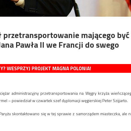
ł przetransportowanie mającego być
ana Pawła II we Francji do swego
MY? WESPRZYJ PROJEKT MAGNA POLONIA!
 ciężar administracyjny przetransportowania na Węgry krzyża wieńczące
mel – powiedział w czwartek szef dyplomacji węgierskiej Peter Szijjarto.
aryżu skontaktowano się w tej sprawie z samorządem miasteczka, ale n