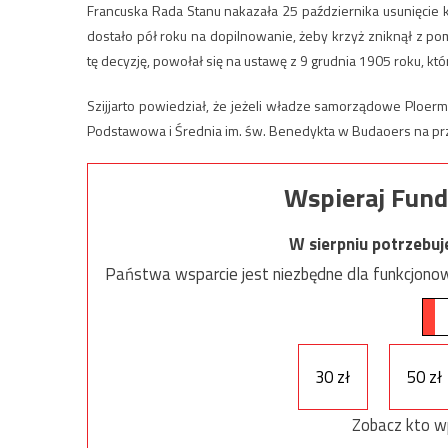
Francuska Rada Stanu nakazała 25 października usunięcie 
dostało pół roku na dopilnowanie, żeby krzyż zniknął z p
tę decyzję, powołał się na ustawę z 9 grudnia 1905 roku, k
Szijjarto powiedział, że jeżeli władze samorządowe Ploer
Podstawowa i Średnia im. św. Benedykta w Budaoers na pr
Wspieraj Fund
W sierpniu potrzebu
Państwa wsparcie jest niezbędne dla funkcjonow
30 zł
50 zł
Zobacz kto w