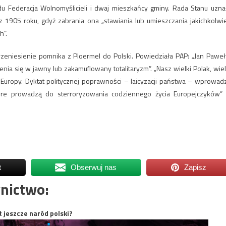
 Federacja Wolnomyślicieli i dwaj mieszkańcy gminy. Rada Stanu uzna
1905 roku, gdyż zabrania ona „stawiania lub umieszczania jakichkolwi
h”.
niesienie pomnika z Ploermel do Polski. Powiedziała PAP: „Jan Paweł 
nia się w jawny lub zakamuflowany totalitaryzm”. „Nasz wielki Polak, wiel
 Europy. Dyktat politycznej poprawności – laicyzacji państwa – wprowad
tóre prowadzą do sterroryzowania codziennego życia Europejczyków”
t
Obserwuj nas
Zapisz
nictwo:
t jeszcze naród polski?