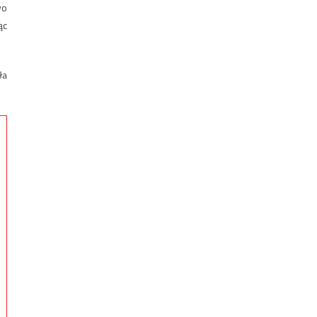
wo
ąc
ła