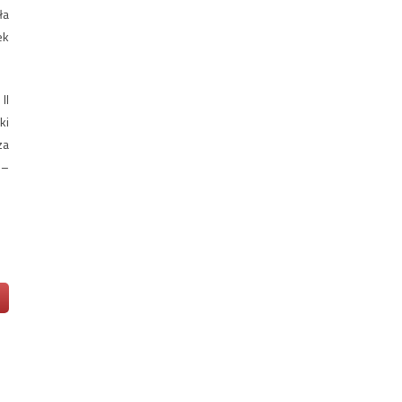
ła
ek
II
ki
za
 –