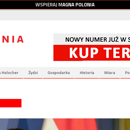
W
S
P
I
E
R
A
J
M
A
G
N
A
P
O
L
O
N
I
A
& Holocher
Żydzi
Gospodarka
Historia
Wiara
Po