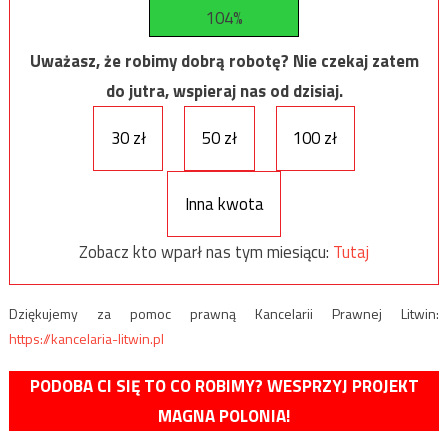
104%
Uważasz, że robimy dobrą robotę? Nie czekaj zatem
do jutra, wspieraj nas od dzisiaj.
30 zł
50 zł
100 zł
Inna kwota
Zobacz kto wparł nas tym miesiącu:
Tutaj
Dziękujemy za pomoc prawną Kancelarii Prawnej Litwin:
https://kancelaria-litwin.pl
PODOBA CI SIĘ TO CO ROBIMY? WESPRZYJ PROJEKT
MAGNA POLONIA!