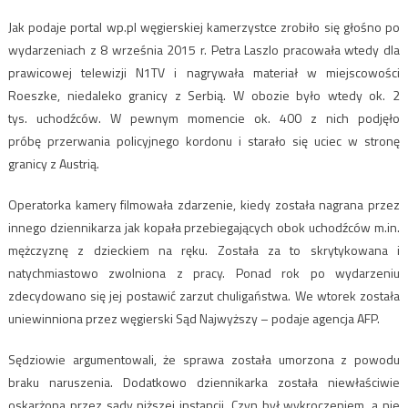
Jak podaje portal wp.pl węgierskiej kamerzystce zrobiło się głośno po
wydarzeniach z 8 września 2015 r. Petra Laszlo pracowała wtedy dla
prawicowej telewizji N1TV i nagrywała materiał w miejscowości
Roeszke, niedaleko granicy z Serbią. W obozie było wtedy ok. 2
tys. uchodźców. W pewnym momencie ok. 400 z nich podjęło
próbę przerwania policyjnego kordonu i starało się uciec w stronę
granicy z Austrią.
Operatorka kamery filmowała zdarzenie, kiedy została nagrana przez
innego dziennikarza jak kopała przebiegających obok uchodźców m.in.
mężczyznę z dzieckiem na ręku. Została za to skrytykowana i
natychmiastowo zwolniona z pracy. Ponad rok po wydarzeniu
zdecydowano się jej postawić zarzut chuligaństwa. We wtorek została
uniewinniona przez węgierski Sąd Najwyższy – podaje agencja AFP.
Sędziowie argumentowali, że sprawa została umorzona z powodu
braku naruszenia. Dodatkowo dziennikarka została niewłaściwie
oskarżona przez sądy niższej instancji. Czyn był wykroczeniem, a nie