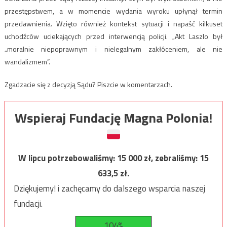
przestępstwem, a w momencie wydania wyroku upłynął termin
przedawnienia. Wzięto również kontekst sytuacji i napaść kilkuset
uchodźców uciekających przed interwencją policji. „Akt Laszlo był
„moralnie niepoprawnym i nielegalnym zakłóceniem, ale nie
wandalizmem”.
Zgadzacie się z decyzją Sądu? Piszcie w komentarzach.
Wspieraj Fundację Magna Polonia!
W lipcu potrzebowaliśmy:
15 000
zł, zebraliśmy:
15
633,5
zł.
Dziękujemy! i zachęcamy do dalszego wsparcia naszej
fundacji.
104%