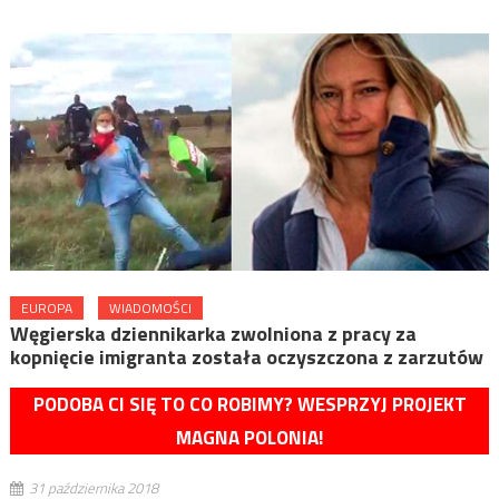
EUROPA
WIADOMOŚCI
Węgierska dziennikarka zwolniona z pracy za
kopnięcie imigranta została oczyszczona z zarzutów
PODOBA CI SIĘ TO CO ROBIMY? WESPRZYJ PROJEKT
MAGNA POLONIA!
31 października 2018