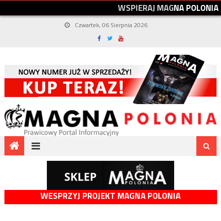
W
S
P
I
E
R
A
J
M
A
G
N
A
P
O
L
O
N
I
A
Czwartek, 06 Sierpnia 2026
WESPRZYJ PROJEKT MAGNA POLONIA