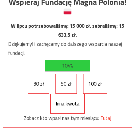
Wspieraj Fundację Magna Polonia!
W lipcu potrzebowaliśmy:
15 000
zł, zebraliśmy:
15
633,5
zł.
Dziękujemy! i zachęcamy do dalszego wsparcia naszej
fundacji.
104%
30 zł
50 zł
100 zł
Inna kwota
Zobacz kto wparł nas tym miesiącu:
Tutaj