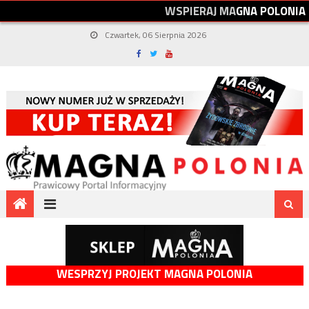
W
S
P
I
E
R
A
J
M
A
G
N
A
P
O
L
O
N
I
A
Czwartek, 06 Sierpnia 2026
WESPRZYJ PROJEKT MAGNA POLONIA