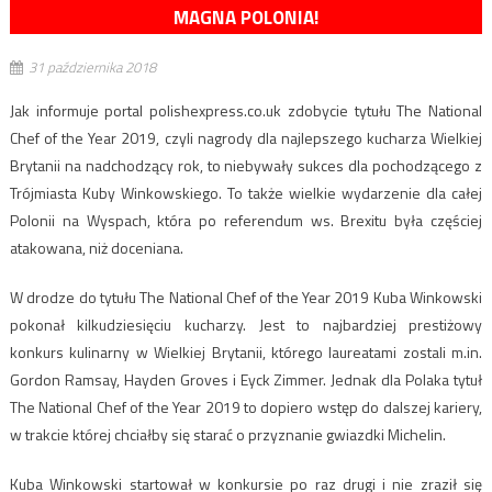
MAGNA POLONIA!
31 października 2018
Jak informuje portal polishexpress.co.uk zdobycie tytułu The National
Chef of the Year 2019, czyli nagrody dla najlepszego kucharza Wielkiej
Brytanii na nadchodzący rok, to niebywały sukces dla pochodzącego z
Trójmiasta Kuby Winkowskiego. To także wielkie wydarzenie dla całej
Polonii na Wyspach, która po referendum ws. Brexitu była częściej
atakowana, niż doceniana.
W drodze do tytułu The National Chef of the Year 2019 Kuba Winkowski
pokonał kilkudziesięciu kucharzy. Jest to najbardziej prestiżowy
konkurs kulinarny w Wielkiej Brytanii, którego laureatami zostali m.in.
Gordon Ramsay, Hayden Groves i Eyck Zimmer. Jednak dla Polaka tytuł
The National Chef of the Year 2019 to dopiero wstęp do dalszej kariery,
w trakcie której chciałby się starać o przyznanie gwiazdki Michelin.
Kuba Winkowski startował w konkursie po raz drugi i nie zraził się