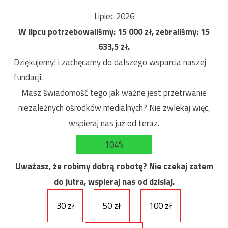
Lipiec 2026
W lipcu potrzebowaliśmy:
15 000
zł, zebraliśmy:
15
633,5
zł.
Dziękujemy! i zachęcamy do dalszego wsparcia naszej
fundacji.
Masz świadomość tego jak ważne jest przetrwanie
niezależnych ośrodków medialnych? Nie zwlekaj więc,
wspieraj nas już od teraz.
104%
Uważasz, że robimy dobrą robotę? Nie czekaj zatem
do jutra, wspieraj nas od dzisiaj.
30 zł
50 zł
100 zł