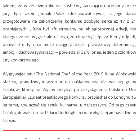
faktem, że w zeszłym roku nie został wystarczająco doceniony przez
jury. Tym razem jednak Polak zdeklasował rywali, a jego danie
przygotowane na zakończenie konkursu zdobyło serca aż 17 z 21
oceniających. „Kuba był sfrustrowany po ubiegłorocznej edycji, nie
dlatego, że nie wygrał, ale dlatego, że chciał być lepszy. Kiedy odpadł,
pomyślał o tym, co może osiągnąć dzięki prawdziwej determinacji,
ambicji i duchowi rywalizacji – powiedział Gary Jones, jeden z członków
jury konkursowego.
Wygrywając tytuł The National Chef of the Year 2019 Kuba Winkowski
stał się prawdziwym wzorem do naśladowania dla wielkiej grupy
Polaków, którzy na Wyspy przybyli po przystąpieniu Polski do Unii
Europejskiej. Laureat prestiżowego konkursu przyjechał do Londynu 15
lat temu, aby uczyć się sztuki kulinarnej u najlepszych. Od tego czasu
Polak gotował m.in. w Pałacu Buckingham i w brytyjskiej ambasadzie w
Paryżu.