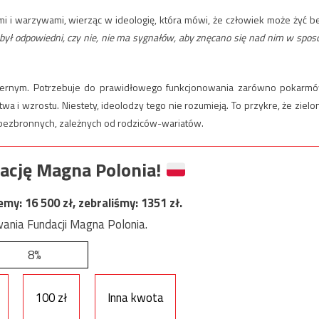
mi i warzywami, wierząc w ideologię, która mówi, że człowiek może żyć b
 był odpowiedni, czy nie, nie ma sygnałów, aby znęcano się nad nim w spos
ernym. Potrzebuje do prawidłowego funkcjonowania zarówno pokarm
twa i wzrostu. Niestety, ideolodzy tego nie rozumieją. To przykre, że zielo
j bezbronnych, zależnych od rodziców-wariatów.
ację Magna Polonia!
jemy:
16 500
zł, zebraliśmy:
1351
zł.
ania Fundacji Magna Polonia.
8%
100 zł
Inna kwota