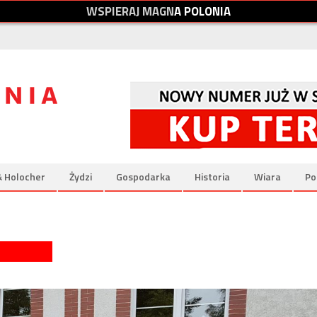
W
S
P
I
E
R
A
J
M
A
G
N
A
P
O
L
O
N
I
A
& Holocher
Żydzi
Gospodarka
Historia
Wiara
Po