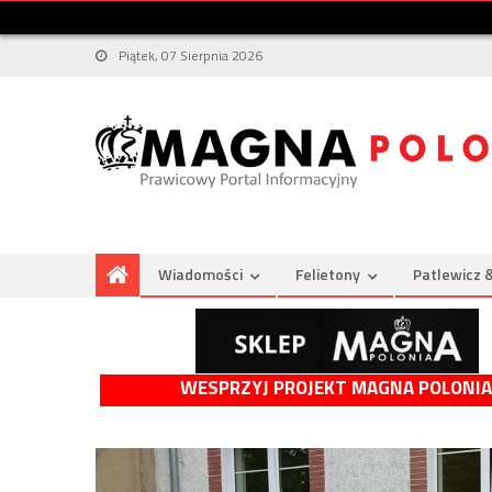
Piątek, 07 Sierpnia 2026
Wiadomości
Felietony
Patlewicz 
WESPRZYJ PROJEKT MAGNA POLONIA