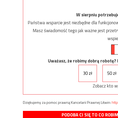
W sierpniu potrzebu
Państwa wsparcie jest niezbędne dla funkcjonow
Masz świadomość tego jak ważne jest przetrw
wspie
Uważasz, że robimy dobrą robotę? Ni
30 zł
50 zł
Zobacz kto w
Dziękujemy za pomoc prawną Kancelarii Prawnej Litwin:
http
PODOBA CI SIĘ TO CO ROBI