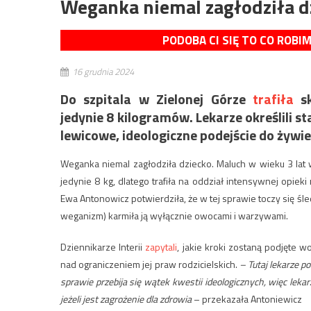
Weganka niemal zagłodziła d
PODOBA CI SIĘ TO CO ROBI
16 grudnia 2024
Do szpitala w Zielonej Górze
trafiła
sk
jedynie 8 kilogramów. Lekarze określili st
lewicowe, ideologiczne podejście do żywi
Weganka niemal zagłodziła dziecko. Maluch w wieku 3 lat
jedynie 8 kg, dlatego trafiła na oddział intensywnej opi
Ewa Antonowicz potwierdziła, że w tej sprawie toczy się śl
weganizm) karmiła ją wyłącznie owocami i warzywami.
Dziennikarze Interii
zapytali
, jakie kroki zostaną podjęte w
nad ograniczeniem jej praw rodzicielskich.
– Tutaj lekarze p
sprawie przebija się wątek kwestii ideologicznych, więc lekar
jeżeli jest zagrożenie dla zdrowia
– przekazała Antoniewicz