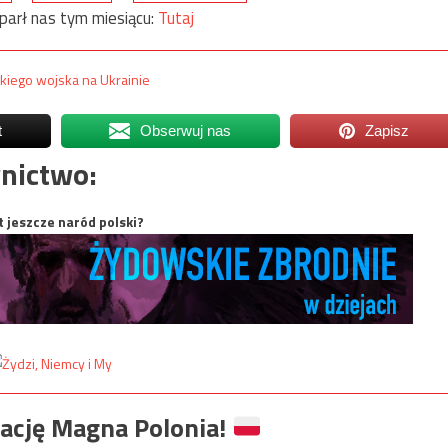
parł nas tym miesiącu:
Tutaj
kiego wojska na Ukrainie
t
Obserwuj nas
Zapisz
nictwo:
t jeszcze naród polski?
ację Magna Polonia!