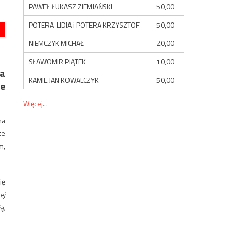
PAWEŁ ŁUKASZ ZIEMIAŃSKI
50,00
POTERA LIDIA i POTERA KRZYSZTOF
50,00
NIEMCZYK MICHAŁ
20,00
SŁAWOMIR PIĄTEK
10,00
ca
KAMIL JAN KOWALCZYK
50,00
ie
Więcej...
ma
ze
m,
ię
ej
ą,