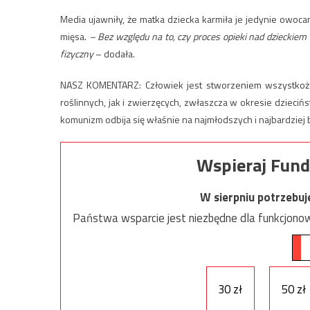
Media ujawniły, że matka dziecka karmiła je jedynie owoca
mięsa.
– Bez względu na to, czy proces opieki nad dzieckiem
fizyczny
– dodała.
NASZ KOMENTARZ: Człowiek jest stworzeniem wszystkoż
roślinnych, jak i zwierzęcych, zwłaszcza w okresie dziecińs
komunizm odbija się właśnie na najmłodszych i najbardzie
Wspieraj Fund
W sierpniu potrzebu
Państwa wsparcie jest niezbędne dla funkcjonow
30 zł
50 zł