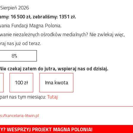
Sierpień 2026
jemy:
16 500
zł, zebraliśmy:
1351
zł.
ania Fundacji Magna Polonia.
anie niezależnych ośrodków medialnych? Nie zwlekaj więc,
raj nas już od teraz.
8%
e czekaj zatem do jutra, wspieraj nas od dzisiaj.
100 zł
Inna kwota
parł nas tym miesiącu:
Tutaj
s://kancelaria-litwin.pl
MY? WESPRZYJ PROJEKT MAGNA POLONIA!