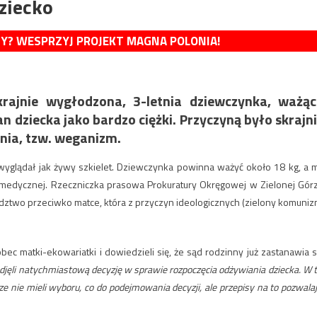
ziecko
MY? WESPRZYJ PROJEKT MAGNA POLONIA!
rajnie wygłodzona, 3-letnia dziewczynka, ważą
an dziecka jako bardzo ciężki. Przyczyną było skrajn
enia, tzw. weganizm.
 wyglądał jak żywy szkielet. Dziewczynka powinna ważyć około 18 kg, a 
eki medycznej. Rzeczniczka prasowa Prokuratury Okręgowej w Zielonej Gór
edztwo przeciwko matce, która z przyczyn ideologicznych (zielony komuniz
obec matki-ekowariatki i dowiedzieli się, że sąd rodzinny już zastanawia s
odjęli natychmiastową decyzję w sprawie rozpoczęcia odżywiania dziecka. W t
ze nie mieli wyboru, co do podejmowania decyzji, ale przepisy na to pozwalaj