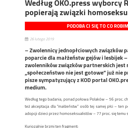
Według OKO.press wyborcy R
popierają związki homoseks
PODOBA CI SIĘ TO CO ROBI
26 lutego 2019
– Zwolennicy jednopłciowych związków par
poparcie dla małżeństw gejów i lesbijek –
zwolenników związków partnerskich jest 
„społeczeństwo nie jest gotowe” już nie 
pisze sympatyzujący z KOD portal OKO.p
medium.
Według tego badania, ponad połowa Polaków – 56 proc. c
też akceptacja dla “małżeństw” osób tej samej płci – ten 
adopcji dzieci przez homoseksualistów – 77 proc. się temu sp
Kuriozalnie brzmi ten fragment: