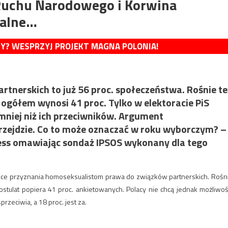
uchu Narodowego i Korwina
ualne…
MY? WESPRZYJ PROJEKT MAGNA POLONIA!
tnerskich to już 56 proc. społeczeństwa. Rośnie te
 ogółem wynosi 41 proc. Tylko w elektoracie PiS
mniej niż ich przeciwników. Argument
przejdzie. Co to może oznaczać w roku wyborczym? –
ress omawiając sondaż IPSOS wykonany dla tego
hce przyznania homoseksualistom prawa do związków partnerskich. Rośn
postulat popiera 41 proc. ankietowanych. Polacy nie chcą jednak możliwoś
rzeciwia, a 18 proc. jest za.