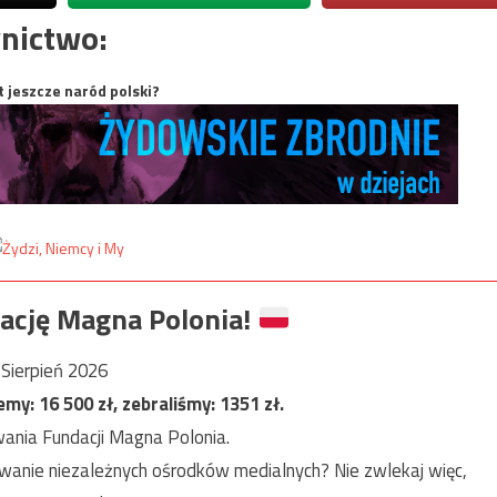
nictwo:
t jeszcze naród polski?
ację Magna Polonia!
Sierpień 2026
jemy:
16 500
zł, zebraliśmy:
1351
zł.
ania Fundacji Magna Polonia.
anie niezależnych ośrodków medialnych? Nie zwlekaj więc,