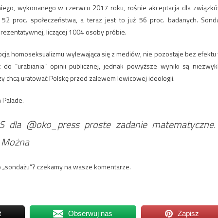
iego, wykonanego w czerwcu 2017 roku, rośnie akceptacja dla związk
52 proc. społeczeństwa, a teraz jest to już 56 proc. badanych. Sond
ezentatywnej, liczącej 1004 osoby próbie.
mocja homoseksualizmu wylewająca się z mediów, nie pozostaje bez efektu
 do “urabiania” opinii publicznej, jednak powyższe wyniki są niezwyk
rzy chcą uratować Polskę przed zalewem lewicowej ideologii.
n Palade.
S dla @oko_press proste zadanie matematyczne.
 Można
go „sondażu”? czekamy na wasze komentarze.
t
Obserwuj nas
Zapisz