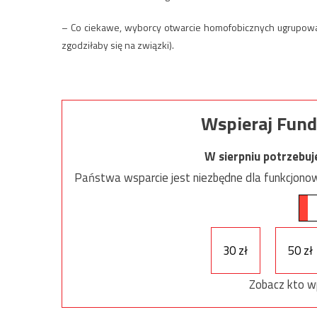
– Co ciekawe, wyborcy otwarcie homofobicznych ugrupowań 
zgodziłaby się na związki).
Wspieraj Fund
W sierpniu potrzebu
Państwa wsparcie jest niezbędne dla funkcjonow
30 zł
50 zł
Zobacz kto w