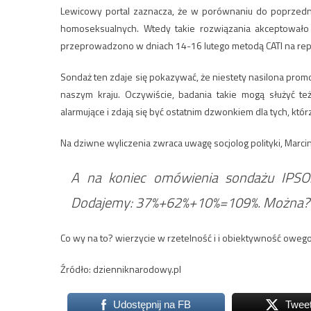
Lewicowy portal zaznacza, że w porównaniu do poprzedn
homoseksualnych. Wtedy takie rozwiązania akceptowało 
przeprowadzono w dniach 14-16 lutego metodą CATI na repr
Sondaż ten zdaje się pokazywać, że niestety nasilona pro
naszym kraju. Oczywiście, badania takie mogą służyć też
alarmujące i zdają się być ostatnim dzwonkiem dla tych, któ
Na dziwne wyliczenia zwraca uwagę socjolog polityki, Marci
A na koniec omówienia sondażu IPSO
Dodajemy: 37%+62%+10%=109%. Można?
Co wy na to? wierzycie w rzetelność i i obiektywność owe
Źródło: dzienniknarodowy.pl
Udostępnij na FB
Twee