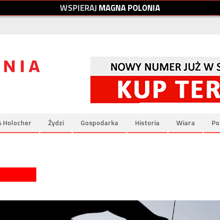
W
S
P
I
E
R
A
J
M
A
G
N
A
P
O
L
O
N
I
A
& Holocher
Żydzi
Gospodarka
Historia
Wiara
Po