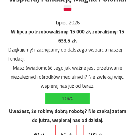
Lipiec 2026
W lipcu potrzebowaliśmy:
15 000
zł, zebraliśmy:
15
633,5
zł.
Dziękujemy! i zachęcamy do dalszego wsparcia naszej
fundacji.
Masz świadomość tego jak ważne jest przetrwanie
niezależnych ośrodków medialnych? Nie zwlekaj więc,
wspieraj nas już od teraz.
104%
Uważasz, że robimy dobrą robotę? Nie czekaj zatem
do jutra, wspieraj nas od dzisiaj.
30 zł
50 zł
100 zł