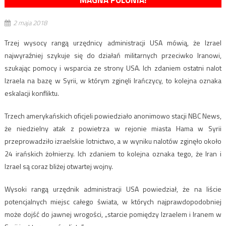
MAGNA POLONIA!
2 maja 2018
Trzej wysocy rangą urzędnicy administracji USA mówią, że Izrael
najwyraźniej szykuje się do działań militarnych przeciwko Iranowi,
szukając pomocy i wsparcia ze strony USA. Ich zdaniem ostatni nalot
Izraela na bazę w Syrii, w którym zginęli Irańczycy, to kolejna oznaka
eskalacji konfliktu.
Trzech amerykańskich oficjeli powiedziało anonimowo stacji NBC News,
że niedzielny atak z powietrza w rejonie miasta Hama w Syrii
przeprowadziło izraelskie lotnictwo, a w wyniku nalotów zginęło około
24 irańskich żołnierzy. Ich zdaniem to kolejna oznaka tego, że Iran i
Izrael są coraz bliżej otwartej wojny.
Wysoki rangą urzędnik administracji USA powiedział, że na liście
potencjalnych miejsc całego świata, w których najprawdopodobniej
może dojść do jawnej wrogości, „starcie pomiędzy Izraelem i Iranem w