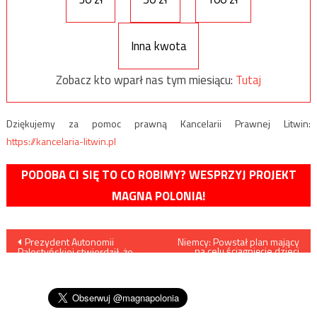
Inna kwota
Zobacz kto wparł nas tym miesiącu:
Tutaj
Dziękujemy za pomoc prawną Kancelarii Prawnej Litwin:
https://kancelaria-litwin.pl
PODOBA CI SIĘ TO CO ROBIMY? WESPRZYJ PROJEKT
MAGNA POLONIA!
Nawigacja
Prezydent Autonomii
Niemcy: Powstał plan mający
na celu ściągnięcie dzieci
Palestyńskiej stwierdził, że
islamistów a następnie
wpisu
Holocaust był skutkiem
poddanie ich
żydowskiej działalności
„deradykalizacji”
finansowej