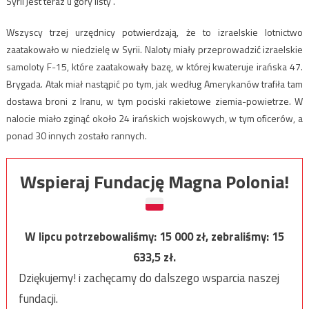
Syrii jest teraz u góry listy”.
Wszyscy trzej urzędnicy potwierdzają, że to izraelskie lotnictwo
zaatakowało w niedzielę w Syrii. Naloty miały przeprowadzić izraelskie
samoloty F-15, które zaatakowały bazę, w której kwateruje irańska 47.
Brygada. Atak miał nastąpić po tym, jak według Amerykanów trafiła tam
dostawa broni z Iranu, w tym pociski rakietowe ziemia-powietrze. W
nalocie miało zginąć około 24 irańskich wojskowych, w tym oficerów, a
ponad 30 innych zostało rannych.
Wspieraj Fundację Magna Polonia!
W lipcu potrzebowaliśmy:
15 000
zł, zebraliśmy:
15
633,5
zł.
Dziękujemy! i zachęcamy do dalszego wsparcia naszej
fundacji.