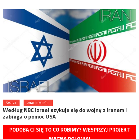
ŚWIAT
WIADOMOŚCI
Według NBC Izrael szykuje się do wojny z Iranem i
zabiega o pomoc USA
PODOBA CI SIĘ TO CO ROBIMY? WESPRZYJ PROJEKT