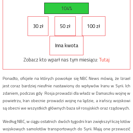
104%
30 zł
50 zł
100 zł
Inna kwota
Zobacz kto wparł nas tym miesiącu:
Tutaj
Ponadto, oficjele na których powołuje się NBC News mówią, że Izrael
jest coraz bardziej nieufnie nastawiony do wpływów Iranu w Syrii. Ich
zdaniem, podczas gdy Rosja prowadzi dla władz w Damaszku wojnę w
powietrzu, Iran obecnie prowadzi wojnę na lądzie, a irańscy wojskowi
są obecni we wszystkich głównych baza sił rosyjskich oraz rządowych.
Według NBC, w ciągu ostatnich dwóch tygodni Iran zwiększył liczę lotów
wojskowych samolotów transportowych do Syrii. Mają one przewozić