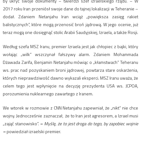
by ukryć swoje dokumenty – twierdzi szef izraelskiego rządu. – W
2017 roku Iran przeniósł swoje dane do tajnej lokalizacji w Teheranie –
dodał. Zdaniem Netanjahu Iran wciąż „powiększa zasięg rakiet
balistycznych”, które mogą przenosić broń jądrową. W jego ocenie, już
teraz mogą one dosięgnąć stolic Arabii Saudyjskiej, Izraela, a także Rosji.
Według szefa MSZ Iranu
, premier Izraela jest jak chłopiec z bajki, który
wołając „wilk” wszczynał fałszywy alarm. Zdaniem Mohammada
Dżawada Zarifa, Benjamin Netanjahu mówiąc o „kłamstwach” Teheranu
ws. prac nad pozyskaniem broni jądrowej, powtarza stare oskarżenia,
których nieprawdziwość dawno wykazali eksperci. MSZ Iranu uważa, że
celem tego jest wpłynięcie na decyzję prezydenta USA ws. JCPOA,
porozumienia nuklearnego zawartego z Iranem.
We wtorek w rozmowie z CNN Netanjahu zapewniał, że „nikt” nie chce
wojny. Jednocześnie zaznaczał, że to Iran jest agresorem, a Izrael musi
„zająć stanowisko”.
–
Myślę, że to jest droga do tego, by zapobiec wojnie
–
powiedział izraelski premier.