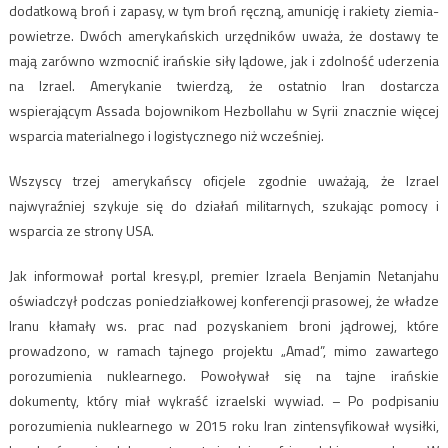
dodatkową broń i zapasy, w tym broń ręczną, amunicję i rakiety ziemia-
powietrze. Dwóch amerykańskich urzędników uważa, że dostawy te
mają zarówno wzmocnić irańskie siły lądowe, jak i zdolność uderzenia
na Izrael. Amerykanie twierdzą, że ostatnio Iran dostarcza
wspierającym Assada bojownikom Hezbollahu w Syrii znacznie więcej
wsparcia materialnego i logistycznego niż wcześniej.
Wszyscy trzej amerykańscy oficjele zgodnie uważają, że Izrael
najwyraźniej szykuje się do działań militarnych, szukając pomocy i
wsparcia ze strony USA.
Jak informował portal kresy.pl, premier Izraela Benjamin Netanjahu
oświadczył podczas poniedziałkowej konferencji prasowej, że władze
Iranu kłamały ws. prac nad pozyskaniem broni jądrowej, które
prowadzono, w ramach tajnego projektu „Amad”, mimo zawartego
porozumienia nuklearnego. Powoływał się na tajne irańskie
dokumenty, który miał wykraść izraelski wywiad. – Po podpisaniu
porozumienia nuklearnego w 2015 roku Iran zintensyfikował wysiłki,