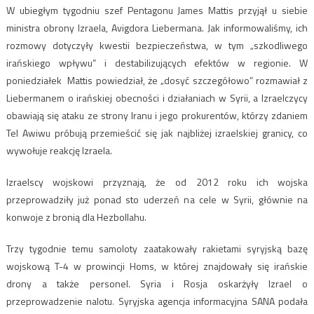
W ubiegłym tygodniu szef Pentagonu James Mattis przyjął u siebie
ministra obrony Izraela, Avigdora Liebermana. Jak informowaliśmy, ich
rozmowy dotyczyły kwestii bezpieczeństwa, w tym „szkodliwego
irańskiego wpływu” i destabilizujących efektów w regionie. W
poniedziałek Mattis powiedział, że „dosyć szczegółowo” rozmawiał z
Liebermanem o irańskiej obecności i działaniach w Syrii, a Izraelczycy
obawiają się ataku ze strony Iranu i jego prokurentów, którzy zdaniem
Tel Awiwu próbują przemieścić się jak najbliżej izraelskiej granicy, co
wywołuje reakcję Izraela.
Izraelscy wojskowi przyznają, że od 2012 roku ich wojska
przeprowadziły już ponad sto uderzeń na cele w Syrii, głównie na
konwoje z bronią dla Hezbollahu.
Trzy tygodnie temu samoloty zaatakowały rakietami syryjską bazę
wojskową T-4 w prowincji Homs, w której znajdowały się irańskie
drony a także personel. Syria i Rosja oskarżyły Izrael o
przeprowadzenie nalotu
.
Syryjska agencja informacyjna SANA podała