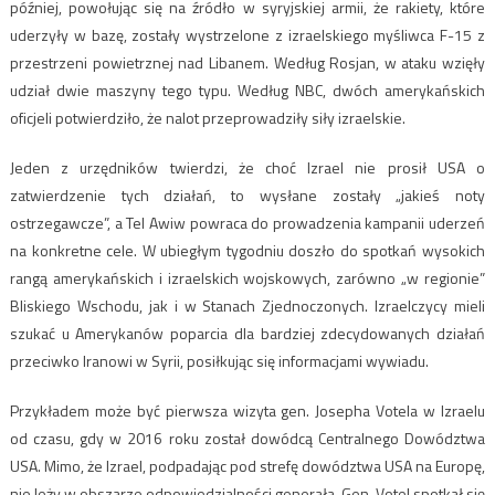
później, powołując się na źródło w syryjskiej armii, że rakiety, które
uderzyły w bazę, zostały wystrzelone z izraelskiego myśliwca F-15 z
przestrzeni powietrznej nad Libanem. Według Rosjan, w ataku wzięły
udział dwie maszyny tego typu. Według NBC, dwóch amerykańskich
oficjeli potwierdziło, że nalot przeprowadziły siły izraelskie.
Jeden z urzędników twierdzi, że choć Izrael nie prosił USA o
zatwierdzenie tych działań, to wysłane zostały „jakieś noty
ostrzegawcze”, a Tel Awiw powraca do prowadzenia kampanii uderzeń
na konkretne cele. W ubiegłym tygodniu doszło do spotkań wysokich
rangą amerykańskich i izraelskich wojskowych, zarówno „w regionie”
Bliskiego Wschodu, jak i w Stanach Zjednoczonych. Izraelczycy mieli
szukać u Amerykanów poparcia dla bardziej zdecydowanych działań
przeciwko Iranowi w Syrii, posiłkując się informacjami wywiadu.
Przykładem może być pierwsza wizyta gen. Josepha Votela w Izraelu
od czasu, gdy w 2016 roku został dowódcą Centralnego Dowództwa
USA. Mimo, że Izrael, podpadając pod strefę dowództwa USA na Europę,
nie leży w obszarze odpowiedzialności generała. Gen. Votel spotkał się