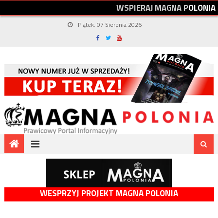
W
S
P
I
E
R
A
J
M
A
G
N
A
P
O
L
O
N
I
A
Piątek, 07 Sierpnia 2026
WESPRZYJ PROJEKT MAGNA POLONIA