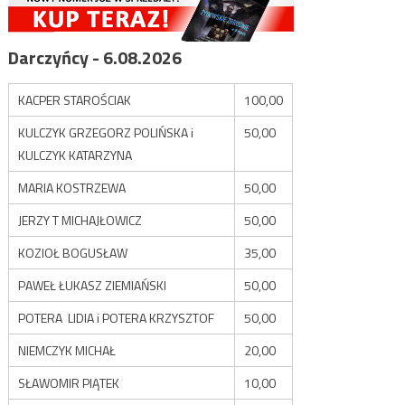
Darczyńcy - 6.08.2026
KACPER STAROŚCIAK
100,00
KULCZYK GRZEGORZ POLIŃSKA i
50,00
KULCZYK KATARZYNA
MARIA KOSTRZEWA
50,00
JERZY T MICHAJŁOWICZ
50,00
KOZIOŁ BOGUSŁAW
35,00
PAWEŁ ŁUKASZ ZIEMIAŃSKI
50,00
POTERA LIDIA i POTERA KRZYSZTOF
50,00
NIEMCZYK MICHAŁ
20,00
SŁAWOMIR PIĄTEK
10,00