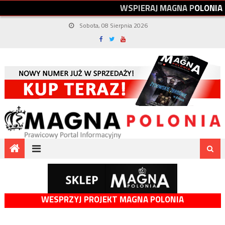
W
S
P
I
E
R
A
J
M
A
G
N
A
P
O
L
O
N
I
A
Sobota, 08 Sierpnia 2026
WESPRZYJ PROJEKT MAGNA POLONIA