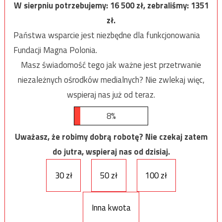
W sierpniu potrzebujemy:
16 500
zł, zebraliśmy:
1351
zł.
Państwa wsparcie jest niezbędne dla funkcjonowania
Fundacji Magna Polonia.
Masz świadomość tego jak ważne jest przetrwanie
niezależnych ośrodków medialnych? Nie zwlekaj więc,
wspieraj nas już od teraz.
8%
Uważasz, że robimy dobrą robotę? Nie czekaj zatem
do jutra, wspieraj nas od dzisiaj.
30 zł
50 zł
100 zł
Inna kwota