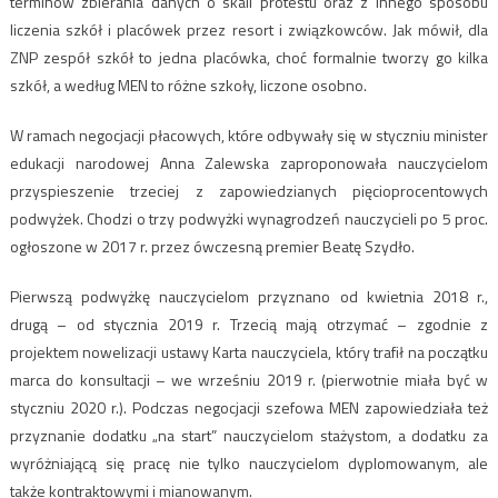
terminów zbierania danych o skali protestu oraz z innego sposobu
liczenia szkół i placówek przez resort i związkowców. Jak mówił, dla
ZNP zespół szkół to jedna placówka, choć formalnie tworzy go kilka
szkół, a według MEN to różne szkoły, liczone osobno.
W ramach negocjacji płacowych, które odbywały się w styczniu minister
edukacji narodowej Anna Zalewska zaproponowała nauczycielom
przyspieszenie trzeciej z zapowiedzianych pięcioprocentowych
podwyżek. Chodzi o trzy podwyżki wynagrodzeń nauczycieli po 5 proc.
ogłoszone w 2017 r. przez ówczesną premier Beatę Szydło.
Pierwszą podwyżkę nauczycielom przyznano od kwietnia 2018 r.,
drugą – od stycznia 2019 r. Trzecią mają otrzymać – zgodnie z
projektem nowelizacji ustawy Karta nauczyciela, który trafił na początku
marca do konsultacji – we wrześniu 2019 r. (pierwotnie miała być w
styczniu 2020 r.). Podczas negocjacji szefowa MEN zapowiedziała też
przyznanie dodatku „na start” nauczycielom stażystom, a dodatku za
wyróżniającą się pracę nie tylko nauczycielom dyplomowanym, ale
także kontraktowymi i mianowanym.