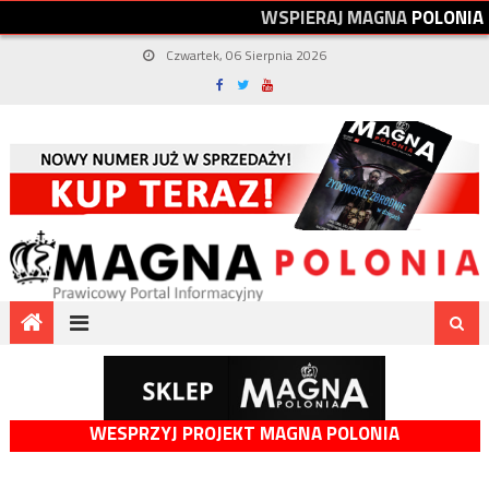
W
S
P
I
E
R
A
J
M
A
G
N
A
P
O
L
O
N
I
A
Czwartek, 06 Sierpnia 2026
WESPRZYJ PROJEKT MAGNA POLONIA