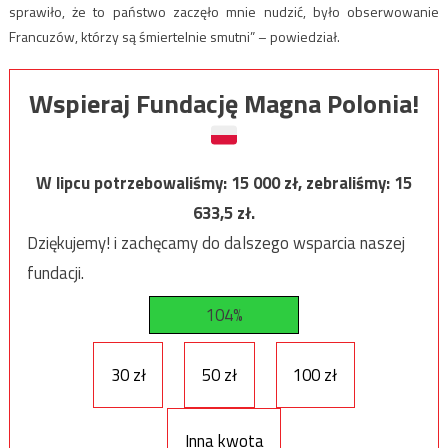
sprawiło, że to państwo zaczęło mnie nudzić, było obserwowanie
Francuzów, którzy są śmiertelnie smutni” – powiedział.
Wspieraj Fundację Magna Polonia!
W lipcu potrzebowaliśmy:
15 000
zł, zebraliśmy:
15
633,5
zł.
Dziękujemy! i zachęcamy do dalszego wsparcia naszej
fundacji.
104%
30 zł
50 zł
100 zł
Inna kwota