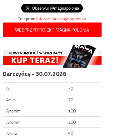
wpisu
Telegram
https://t.me/magnapolonia
WESPRZYJ PROJEKT MAGNA POLONIA
Darczyńcy - 30.07.2026
AP
30
Artur
70
Anonim
100
Anonim
200
Arleta
90