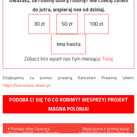
Uważasz, że robimy dobrą robotę? Nie czekaj zatem
do jutra, wspieraj nas od dzisiaj.
30 zł
50 zł
100 zł
Inna kwota
Zobacz kto wparł nas tym miesiącu:
Tutaj
Dziękujemy za pomoc prawną Kancelarii Prawnej Litwin:
https://kancelaria-litwin.pl
PODOBA CI SIĘ TO CO ROBIMY? WESPRZYJ PROJEKT
MAGNA POLONIA!
Nawigacja
Pamięci ofiar Operacji
Mężczyzna z bronią wziął
zakładników w Nuneaton w
Polskiej NKWD oraz Zbrodni
Anglii
Katyńskiej