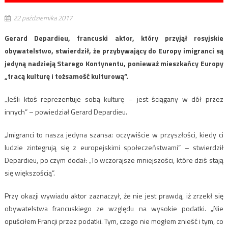
22 października 2017
Gerard Depardieu, francuski aktor, który przyjął rosyjskie
obywatelstwo, stwierdził, że przybywający do Europy imigranci są
jedyną nadzieją Starego Kontynentu, ponieważ mieszkańcy Europy
„tracą kulturę i tożsamość kulturową”.
„Jeśli ktoś reprezentuje sobą kulturę – jest ściągany w dół przez
innych” – powiedział Gerard Depardieu.
„Imigranci to nasza jedyna szansa: oczywiście w przyszłości, kiedy ci
ludzie zintegrują się z europejskimi społeczeństwami” – stwierdził
Depardieu, po czym dodał: „To wczorajsze mniejszości, które dziś stają
się większością”.
Przy okazji wywiadu aktor zaznaczył, że nie jest prawdą, iż zrzekł się
obywatelstwa francuskiego ze względu na wysokie podatki. „Nie
opuściłem Francji przez podatki. Tym, czego nie mogłem znieść i tym, co