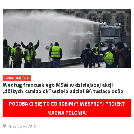
WIADOMOŚCI
Według francuskiego MSW w dzisiejszej akcji
„żółtych kamizelek” wzięło udział 84 tysiące osób
PODOBA CI SIĘ TO CO ROBIMY? WESPRZYJ PROJEKT
MAGNA POLONIA!
19 stycznia 2019