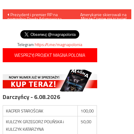
Nawigacja
Prezydent i premier RP na
Amerykanie skierowali na
Morze Czarne niszczyciel
pogrzebie Pawła Adamowicza
rakietowy
wpisu
zostali usadzeni w tylnych
rzędach
Telegram
https://t.me/magnapolonia
WESPRZYJ PROJEKT MAGNA POLONIA
Darczyńcy - 6.08.2026
KACPER STAROŚCIAK
100,00
KULCZYK GRZEGORZ POLIŃSKA i
50,00
KULCZYK KATARZYNA