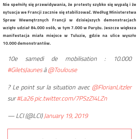
Nie spełniły się przewidywania, że protesty szybko się wypalą i że
sytuacja we Francji zacznie się stabilizować. Według Ministerstwa
Spraw Wewnętrznych Francji w dzisiejszych demonstracjach
wzięło udział 84.000 osób, w tym 7.000 w Paryżu. Jeszcze większa
manifestacja miała miejsce w Tuluzie, gdzie na ulice wyszło
10.000 demonstrantów.
10e samedi de mobilisation : 10.000
#GiletsJaunes
à
@Toulouse
? Le point sur la situation avec
@FlorianLitzler
sur
#La26
pic.twitter.com/7PSzZI4LZn
— LCI (@LCI)
January 19, 2019