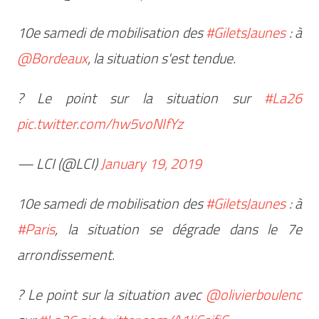
10e samedi de mobilisation des
#GiletsJaunes
: à
@Bordeaux
, la situation s'est tendue.
? Le point sur la situation sur
#La26
pic.twitter.com/hw5voNIfYz
— LCI (@LCI)
January 19, 2019
10e samedi de mobilisation des
#GiletsJaunes
: à
#Paris
, la situation se dégrade dans le 7e
arrondissement.
? Le point sur la situation avec
@olivierboulenc