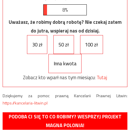
8%
Uważasz, że robimy dobrą robotę? Nie czekaj zatem
do jutra, wspieraj nas od dzisiaj.
30 zł
50 zł
100 zł
Inna kwota
Zobacz kto wparł nas tym miesiącu:
Tutaj
Dziękujemy za pomoc prawną Kancelarii Prawnej Litwin:
https://kancelaria-litwin.pl
PODOBA CI SIĘ TO CO ROBIMY? WESPRZYJ PROJEKT
MAGNA POLONIA!