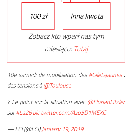
100 zł
Inna kwota
Zobacz kto wparł nas tym
miesiącu:
Tutaj
10e samedi de mobilisation des
#GiletsJaunes
:
des tensions à
@Toulouse
? Le point sur la situation avec
@FlorianLitzler
sur
#La26
pic.twitter.com/Azo5D1MEXC
— LCI (@LCI)
January 19, 2019