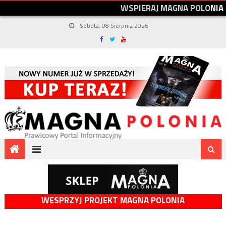
W
S
P
I
E
R
A
J
M
A
G
N
A
P
O
L
O
N
I
A
Sobota, 08 Sierpnia 2026
WESPRZYJ PROJEKT MAGNA POLONIA