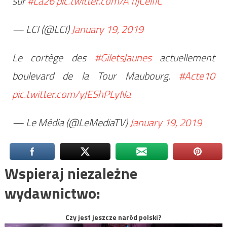
sur
#La26
pic.twitter.com/A1IjCeifiC
— LCI (@LCI)
January 19, 2019
Le cortège des
#GiletsJaunes
actuellement
boulevard de la Tour Maubourg.
#Acte10
pic.twitter.com/yJEShPLyNa
— Le Média (@LeMediaTV)
January 19, 2019
Wspieraj niezależne
wydawnictwo:
Czy jest jeszcze naród polski?