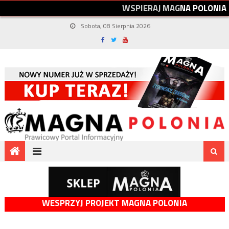
W
S
P
I
E
R
A
J
M
A
G
N
A
P
O
L
O
N
I
A
Sobota, 08 Sierpnia 2026
WESPRZYJ PROJEKT MAGNA POLONIA