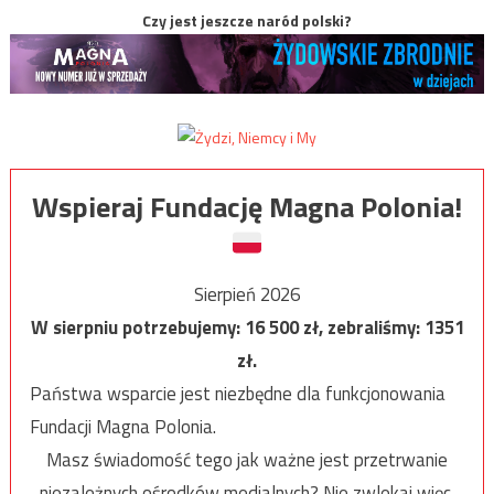
Czy jest jeszcze naród polski?
Wspieraj Fundację Magna Polonia!
Sierpień 2026
W sierpniu potrzebujemy:
16 500
zł, zebraliśmy:
1351
zł.
Państwa wsparcie jest niezbędne dla funkcjonowania
Fundacji Magna Polonia.
Masz świadomość tego jak ważne jest przetrwanie
niezależnych ośrodków medialnych? Nie zwlekaj więc,