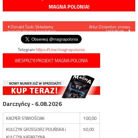
MAGNA POLONIA!
Nawigacja
Donald Tusk: Składamy
Artur Dziambor znowu
zaskakuje…
projekt zmiany konstytucji
wpisu
Telegram
https://t.me/magnapolonia
WESPRZYJ PROJEKT MAGNA POLONIA
Darczyńcy - 6.08.2026
KACPER STAROŚCIAK
100,00
KULCZYK GRZEGORZ POLIŃSKA i
50,00
KULCZYK KATARZYNA