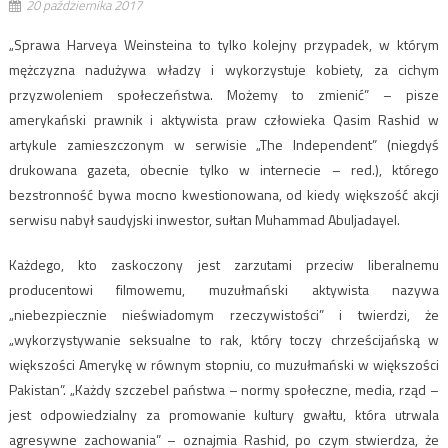
20 października 2017
„Sprawa Harveya Weinsteina to tylko kolejny przypadek, w którym
mężczyzna nadużywa władzy i wykorzystuje kobiety, za cichym
przyzwoleniem społeczeństwa. Możemy to zmienić” – pisze
amerykański prawnik i aktywista praw człowieka Qasim Rashid w
artykule zamieszczonym w serwisie „The Independent” (niegdyś
drukowana gazeta, obecnie tylko w internecie – red.), którego
bezstronność bywa mocno kwestionowana, od kiedy większość akcji
serwisu nabył saudyjski inwestor, sułtan Muhammad Abuljadayel.
Każdego, kto zaskoczony jest zarzutami przeciw liberalnemu
producentowi filmowemu, muzułmański aktywista nazywa
„niebezpiecznie nieświadomym rzeczywistości” i twierdzi, że
„wykorzystywanie seksualne to rak, który toczy chrześcijańską w
większości Amerykę w równym stopniu, co muzułmański w większości
Pakistan”. „Każdy szczebel państwa – normy społeczne, media, rząd –
jest odpowiedzialny za promowanie kultury gwałtu, która utrwala
agresywne zachowania” – oznajmia Rashid, po czym stwierdza, że