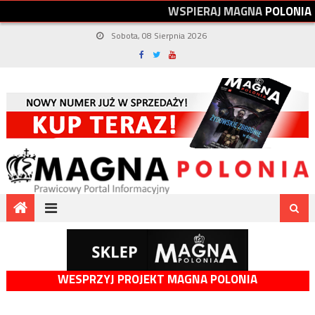
W
S
P
I
E
R
A
J
M
A
G
N
A
P
O
L
O
N
I
A
Sobota, 08 Sierpnia 2026
WESPRZYJ PROJEKT MAGNA POLONIA