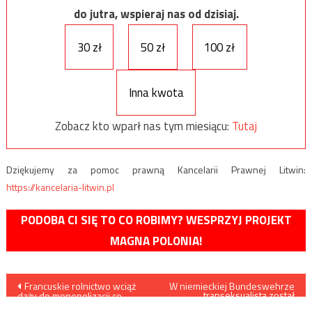
do jutra, wspieraj nas od dzisiaj.
30 zł
50 zł
100 zł
Inna kwota
Zobacz kto wparł nas tym miesiącu:
Tutaj
Dziękujemy za pomoc prawną Kancelarii Prawnej Litwin:
https://kancelaria-litwin.pl
PODOBA CI SIĘ TO CO ROBIMY? WESPRZYJ PROJEKT
MAGNA POLONIA!
Nawigacja
Francuskie rolnictwo wciąż
W niemieckiej Bundeswehrze
transeksualista został
dąży do monopolizacji co
dowódcą batalionu
uderza w polskie interesy