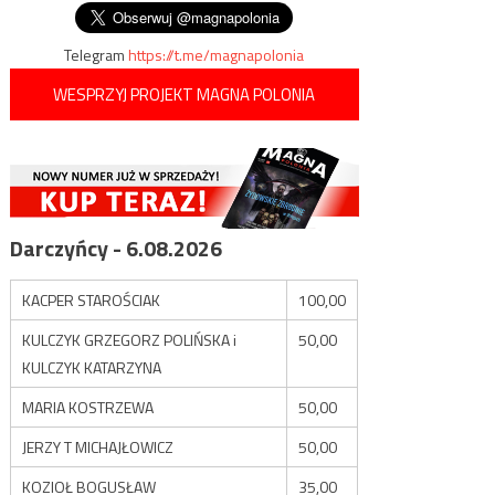
wpisu
Telegram
https://t.me/magnapolonia
WESPRZYJ PROJEKT MAGNA POLONIA
Darczyńcy - 6.08.2026
KACPER STAROŚCIAK
100,00
KULCZYK GRZEGORZ POLIŃSKA i
50,00
KULCZYK KATARZYNA
MARIA KOSTRZEWA
50,00
JERZY T MICHAJŁOWICZ
50,00
KOZIOŁ BOGUSŁAW
35,00