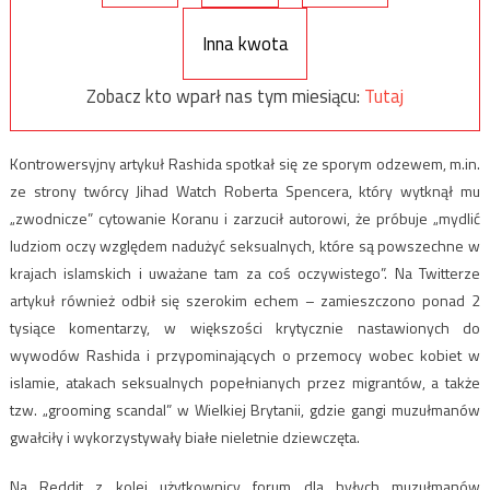
Inna kwota
Zobacz kto wparł nas tym miesiącu:
Tutaj
Kontrowersyjny artykuł Rashida spotkał się ze sporym odzewem, m.in.
ze strony twórcy Jihad Watch Roberta Spencera, który wytknął mu
„zwodnicze” cytowanie Koranu i zarzucił autorowi, że próbuje „mydlić
ludziom oczy względem nadużyć seksualnych, które są powszechne w
krajach islamskich i uważane tam za coś oczywistego”. Na Twitterze
artykuł również odbił się szerokim echem – zamieszczono ponad 2
tysiące komentarzy, w większości krytycznie nastawionych do
wywodów Rashida i przypominających o przemocy wobec kobiet w
islamie, atakach seksualnych popełnianych przez migrantów, a także
tzw. „grooming scandal” w Wielkiej Brytanii, gdzie gangi muzułmanów
gwałciły i wykorzystywały białe nieletnie dziewczęta.
Na Reddit z kolei użytkownicy forum dla byłych muzułmanów