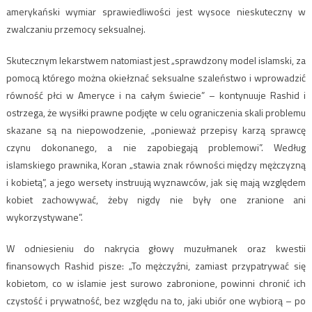
amerykański wymiar sprawiedliwości jest wysoce nieskuteczny w
zwalczaniu przemocy seksualnej.
Skutecznym lekarstwem natomiast jest „sprawdzony model islamski, za
pomocą którego można okiełznać seksualne szaleństwo i wprowadzić
równość płci w Ameryce i na całym świecie” – kontynuuje Rashid i
ostrzega, że wysiłki prawne podjęte w celu ograniczenia skali problemu
skazane są na niepowodzenie, „ponieważ przepisy karzą sprawcę
czynu dokonanego, a nie zapobiegają problemowi”. Według
islamskiego prawnika, Koran „stawia znak równości między mężczyzną
i kobietą”, a jego wersety instruują wyznawców, jak się mają względem
kobiet zachowywać, żeby nigdy nie były one zranione ani
wykorzystywane”.
W odniesieniu do nakrycia głowy muzułmanek oraz kwestii
finansowych Rashid pisze: „To mężczyźni, zamiast przypatrywać się
kobietom, co w islamie jest surowo zabronione, powinni chronić ich
czystość i prywatność, bez względu na to, jaki ubiór one wybiorą – po