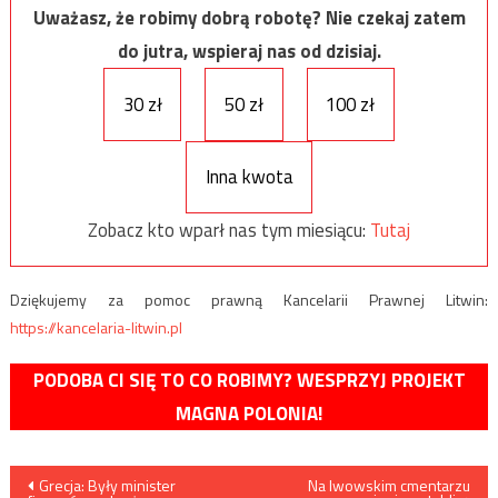
Uważasz, że robimy dobrą robotę? Nie czekaj zatem
do jutra, wspieraj nas od dzisiaj.
30 zł
50 zł
100 zł
Inna kwota
Zobacz kto wparł nas tym miesiącu:
Tutaj
Dziękujemy za pomoc prawną Kancelarii Prawnej Litwin:
https://kancelaria-litwin.pl
PODOBA CI SIĘ TO CO ROBIMY? WESPRZYJ PROJEKT
MAGNA POLONIA!
Nawigacja
Grecja: Były minister
Na lwowskim cmentarzu