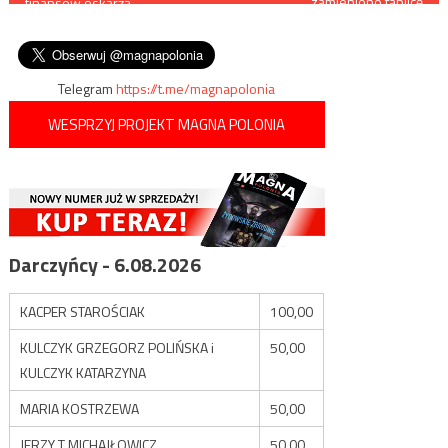
zamieniono tablicę
finansów oskarża
upamiętniającą polskiego
wpisu
Zuckerberga o kradzież
architekta Juliana
nazwy „Meta”
Zacharewicza na inną w
języku ukraińskim
Telegram
https://t.me/magnapolonia
WESPRZYJ PROJEKT MAGNA POLONIA
Darczyńcy - 6.08.2026
KACPER STAROŚCIAK
100,00
KULCZYK GRZEGORZ POLIŃSKA i
50,00
KULCZYK KATARZYNA
MARIA KOSTRZEWA
50,00
JERZY T MICHAJŁOWICZ
50,00