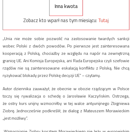
Inna kwota
Zobacz kto wparł nas tym miesiącu:
Tutaj
„Unia nie może sobie pozwolić na zastosowanie twardych sankcji
wobec Polski z dwóch powodów. Po pierwsze jest zainteresowana
kooperacją z Polską, chociażby ze względu na napór na zewnętrzną
granicę UE. Ani Komisja Europejska, ani Rada Europejska czyli szefowie
rządów nie są zainteresowane eskalacją konfliktu z Polską. Nie chcą
ryzykować blokady przez Polskę decyzji UE” – czytamy.
Autor dziennika zauważył, że obecnie w obozie rządzącym w Polsce
toczy się rywalizacja o schedę o Jarosławie Kaczyńskim. Ostrzega,
że ostry kurs unijny wzmocniłby w tej walce antyunijnego Zbigniewa
Ziobrę. Jednocześnie podkreślił, że dialog z Mateuszem Morawieckim
„jest możliwy”.
„Wzmacnianie Ziobry kosztem Morawieckiego nie leży w europejskim