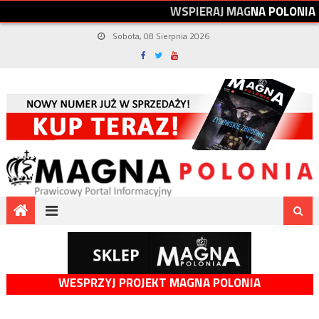
W
S
P
I
E
R
A
J
M
A
G
N
A
P
O
L
O
N
I
A
Sobota, 08 Sierpnia 2026
WESPRZYJ PROJEKT MAGNA POLONIA