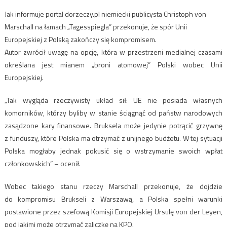
Jak informuje portal dorzeczy.pl niemiecki publicysta Christoph von
Marschall na łamach „Tagesspiegla” przekonuje, że spór Unii
Europejskiej z Polską zakończy się kompromisem.
Autor zwrócił uwagę na opcję, która w przestrzeni medialnej czasami
określana jest mianem „broni atomowej” Polski wobec Unii
Europejskiej.
„Tak wygląda rzeczywisty układ sił: UE nie posiada własnych
komorników, którzy byliby w stanie ściągnąć od państw narodowych
zasądzone kary finansowe. Bruksela może jedynie potrącić grzywnę
z funduszy, które Polska ma otrzymać z unijnego budżetu. W tej sytuacji
Polska mogłaby jednak pokusić się o wstrzymanie swoich wpłat
członkowskich” – ocenił.
Wobec takiego stanu rzeczy Marschall przekonuje, że dojdzie
do kompromisu Brukseli z Warszawą, a Polska spełni warunki
postawione przez szefową Komisji Europejskiej Ursulę von der Leyen,
pod jakimi może otrzymać zaliczkę na KPO.