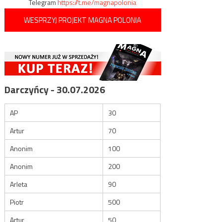
Telegram
https://t.me/magnapolonia
WESPRZYJ PROJEKT MAGNA POLONIA
Darczyńcy - 30.07.2026
AP
30
Artur
70
Anonim
100
Anonim
200
Arleta
90
Piotr
500
Artur
50