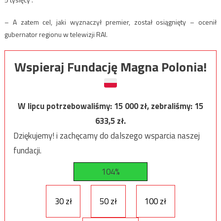
– A zatem cel, jaki wyznaczył premier, został osiągnięty – ocenił
gubernator regionu w telewizji RAI.
Wspieraj Fundację Magna Polonia!
W lipcu potrzebowaliśmy:
15 000
zł, zebraliśmy:
15
633,5
zł.
Dziękujemy! i zachęcamy do dalszego wsparcia naszej
fundacji.
104%
30 zł
50 zł
100 zł