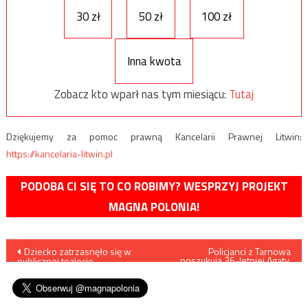
30 zł
50 zł
100 zł
Inna kwota
Zobacz kto wparł nas tym miesiącu:
Tutaj
Dziękujemy za pomoc prawną Kancelarii Prawnej Litwin:
https://kancelaria-litwin.pl
PODOBA CI SIĘ TO CO ROBIMY? WESPRZYJ PROJEKT
MAGNA POLONIA!
Nawigacja
Dziecko zatrzasnęło się w
Policjanci z Tarnowa
poszukują 36-letniej Agaty.
publicznej toalecie.
Wyszła na spacer i ślad po
wpisu
Interweniowali strażacy
niej zaginął