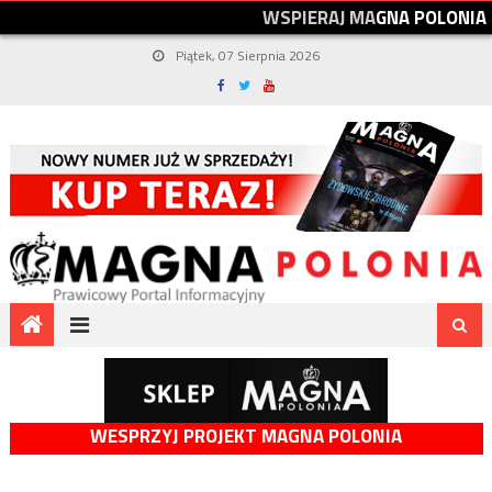
W
S
P
I
E
R
A
J
M
A
G
N
A
P
O
L
O
N
I
A
Piątek, 07 Sierpnia 2026
WESPRZYJ PROJEKT MAGNA POLONIA