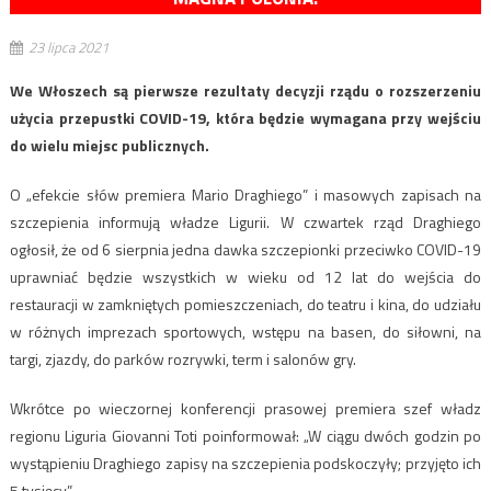
23 lipca 2021
We Włoszech są pierwsze rezultaty decyzji rządu o rozszerzeniu
użycia przepustki COVID-19, która będzie wymagana przy wejściu
do wielu miejsc publicznych.
O „efekcie słów premiera Mario Draghiego” i masowych zapisach na
szczepienia informują władze Ligurii. W czwartek rząd Draghiego
ogłosił, że od 6 sierpnia jedna dawka szczepionki przeciwko COVID-19
uprawniać będzie wszystkich w wieku od 12 lat do wejścia do
restauracji w zamkniętych pomieszczeniach, do teatru i kina, do udziału
w różnych imprezach sportowych, wstępu na basen, do siłowni, na
targi, zjazdy, do parków rozrywki, term i salonów gry.
Wkrótce po wieczornej konferencji prasowej premiera szef władz
regionu Liguria Giovanni Toti poinformował: „W ciągu dwóch godzin po
wystąpieniu Draghiego zapisy na szczepienia podskoczyły; przyjęto ich
5 tysięcy”.